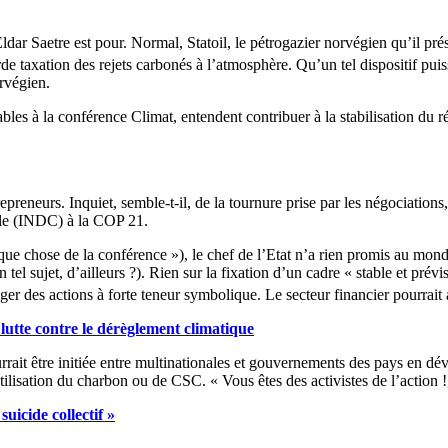
dar Saetre est pour. Normal, Statoil, le pétrogazier norvégien qu’il pré
urde taxation des rejets carbonés à l’atmosphère. Qu’un tel dispositif pu
rvégien.
bles à la conférence Climat, entendent contribuer à la stabilisation du r
reneurs. Inquiet, semble-t-il, de la tournure prise par les négociations
nale (INDC) à la COP 21.
lque chose de la conférence »), le chef de l’Etat n’a rien promis au monde
tel sujet, d’ailleurs ?). Rien sur la fixation d’un cadre « stable et prév
ager des actions à forte teneur symbolique. Le secteur financier pourrait
lutte contre le dérèglement climatique
it être initiée entre multinationales et gouvernements des pays en dév
utilisation du charbon ou de CSC. « Vous êtes des activistes de l’action !,
icide collectif »