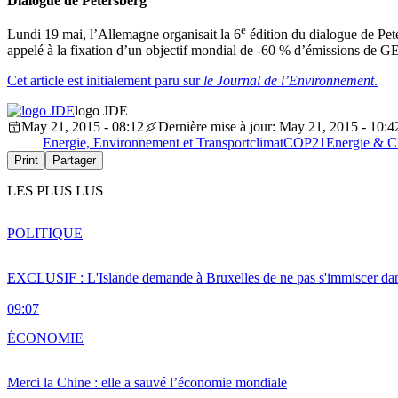
Dialogue de Petersberg
e
Lundi 19 mai, l’Allemagne organisait la 6
édition du dialogue de Pete
appelé à la fixation d’un objectif mondial de -60 % d’émissions de GES
Cet article est initialement paru sur
le Journal de l’Environnement
.
logo JDE
May 21, 2015 - 08:12
Dernière mise à jour: May 21, 2015 - 10:4
Energie, Environnement et Transport
climat
COP21
Energie & C
Print
Partager
LES PLUS LUS
POLITIQUE
EXCLUSIF : L'Islande demande à Bruxelles de ne pas s'immiscer dan
09:07
ÉCONOMIE
Merci la Chine : elle a sauvé l’économie mondiale