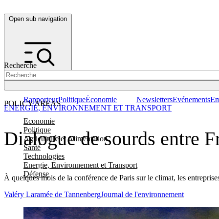
Open sub navigation
Recherche
Rapporteur
Politique
Économie
Newsletters
Evénements
Em
POLICY AREAS
ENERGIE, ENVIRONNEMENT ET TRANSPORT
Economie
Politique
Dialogue de sourds entre Fr
Agriculture et Alimentation
Santé
Technologies
Energie, Environnement et Transport
Défense
À quelques mois de la conférence de Paris sur le climat, les entreprises
Valéry Laramée de Tannenberg
Journal de l'environnement