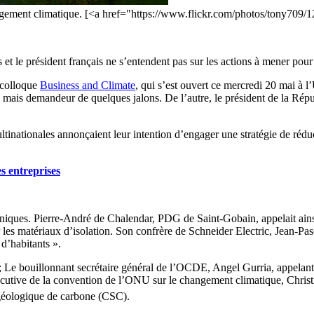
angement climatique. [<a href="https://www.flickr.com/photos/tony70
 et le président français ne s’entendent pas sur les actions à mener pour 
u colloque
Business and Climate
, qui s’est ouvert ce mercredi 20 mai à 
mais demandeur de quelques jalons. De l’autre, le président de la Républ
nationales annonçaient leur intention d’engager une stratégie de réduct
s entreprises
boniques. Pierre-André de Chalendar, PDG de Saint-Gobain, appelait ainsi
es matériaux d’isolation. Son confrère de Schneider Electric, Jean-Pasca
 d’habitants ».
Le bouillonnant secrétaire général de l’OCDE, Angel Gurria, appelant 
exécutive de la convention de l’ONU sur le changement climatique, Chris
géologique de carbone (CSC).