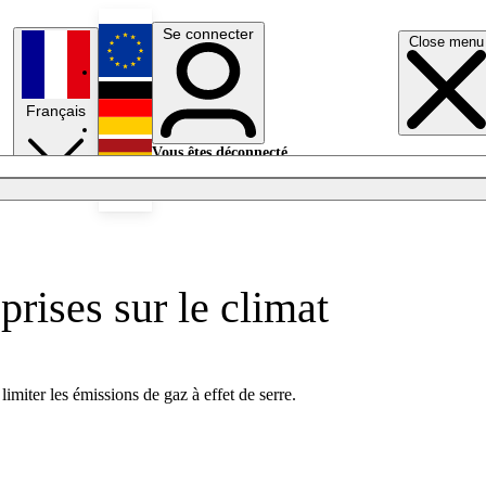
Se connecter
Close menu
English
Français
Deutsch
Vous êtes déconnecté.
Se connecter
Español
Lumières éteintes
prises sur le climat
limiter les émissions de gaz à effet de serre.