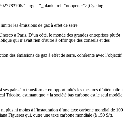
9/12027783706/" target="_blank" rel="noopener">[Cycling
limiter les émissions de gaz à effet de serre.
l’Unesco à Paris. D’un côté, le monde des grandes entreprises plutôt
ique qui n’avait rien d’autre à offrir que des conseils et des
ion des émissions de gaz à effet de serre, cohérente avec l’objectif
 ses pairs à « transformer en opportunités les mesures d’atténuation
l Tricoire, estimant que « la société bas carbone est le seul modèle
ni plus ni moins à l’instauration d’une taxe carbone mondial de 100
tiana Figueres qui, outre une taxe carbone mondiale (à 150 $/t),