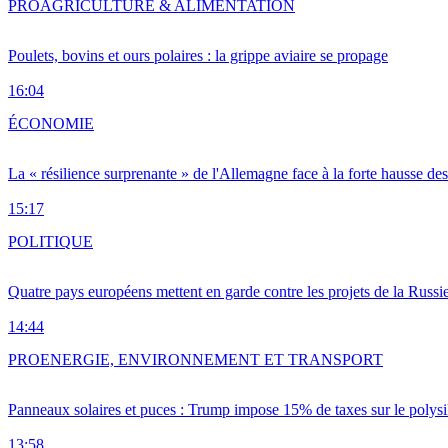
PRO
AGRICULTURE & ALIMENTATION
Poulets, bovins et ours polaires : la grippe aviaire se propage
16:04
ÉCONOMIE
La « résilience surprenante » de l'Allemagne face à la forte hausse de
15:17
POLITIQUE
Quatre pays européens mettent en garde contre les projets de la Russi
14:44
PRO
ENERGIE, ENVIRONNEMENT ET TRANSPORT
Panneaux solaires et puces : Trump impose 15% de taxes sur le polysi
13:58