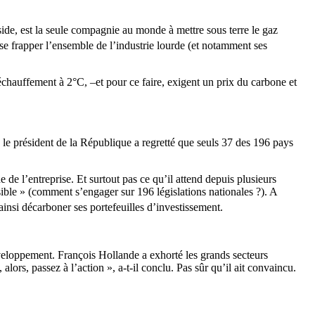
side, est la seule compagnie au monde à mettre sous terre le gaz
isse frapper l’ensemble de l’industrie lourde (et notamment ses
échauffement à 2°C, –et pour ce faire, exigent un prix du carbone et
, le président de la République a regretté que seuls 37 des 196 pays
 de l’entreprise. Et surtout pas ce qu’il attend depuis plusieurs
isible » (comment s’engager sur 196 législations nationales ?). A
 ainsi décarboner ses portefeuilles d’investissement.
eloppement. François Hollande a exhorté les grands secteurs
 alors, passez à l’action », a-t-il conclu. Pas sûr qu’il ait convaincu.