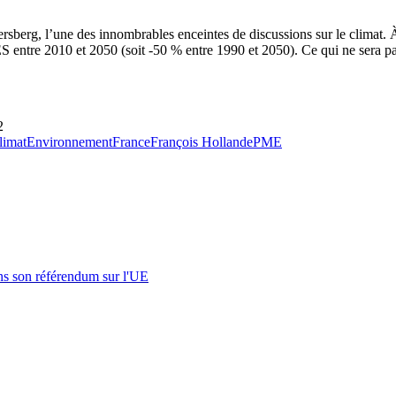
rsberg, l’une des innombrables enceintes de discussions sur le climat. À 
 entre 2010 et 2050 (soit -50 % entre 1990 et 2050). Ce qui ne sera pas
2
limat
Environnement
France
François Hollande
PME
s son référendum sur l'UE