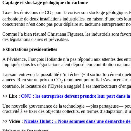
Captage et stockage géologique du carbone
Taxer les émissions de CO
pour favoriser son stockage géologique, El
2
carbonique de deux installations industrielles, en raison d’une très lo
concurrents) n’est donc pas pour déplaire au taciturne entrepreneur no
Comme l’a bien résumé Christiana Figueres, les industriels sont favora
des législations claires et prévisibles.
Exhortations présidentielles
A l’évidence, François Hollande n’a pas répondu aux attentes des entrep
impliqués dans les négociations aient déposé leur contribution natio
Laissant entrevoir la possibilité d’un échec (« il sortira forcément que
années. Rien sur un prix du CO
(comment pourrait-il s’avancer sur un 
2
contrario, le locataire de l’Elysée a suggéré à ses interlocuteurs d’eng
>> Lire :
ONU : les entreprises doivent prendre leur part dans la 
Une nouvelle gouvernance de la technologie —plus partageuse— pourra
d’activité à se fixer des objectifs collectifs, en termes d’adaptation, d’
>> Vidéo :
Nicolas Hulot : « Nous sommes dans une démarche de su