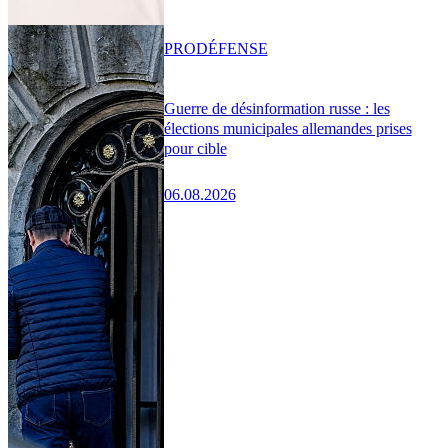
PRO
DÉFENSE
Guerre de désinformation russe : les
élections municipales allemandes prises
pour cible
06.08.2026