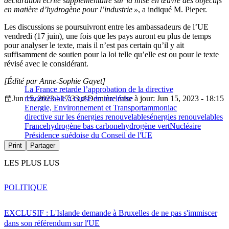
déclaration écrite supplémentaire sur la mise en œuvre des objectifs
en matière d’hydrogène pour l’industrie »
, a indiqué M. Pieper.
Les discussions se poursuivront entre les ambassadeurs de l’UE
vendredi (17 juin), une fois que les pays auront eu plus de temps
pour analyser le texte, mais il n’est pas certain qu’il y ait
suffisamment de soutien pour la loi telle qu’elle est ou pour le texte
révisé avec le considérant.
[Édité par Anne-Sophie Gayet]
La France retarde l’approbation de la directive
Jun 15, 2023 - 17:33
renouvelable à cause du nucléaire
Dernière mise à jour: Jun 15, 2023 - 18:15
Energie, Environnement et Transport
ammoniac
directive sur les énergies renouvelables
énergies renouvelables
France
hydrogène bas carbone
hydrogène vert
Nucléaire
Présidence suédoise du Conseil de l'UE
Print
Partager
LES PLUS LUS
POLITIQUE
EXCLUSIF : L'Islande demande à Bruxelles de ne pas s'immiscer
dans son référendum sur l'UE