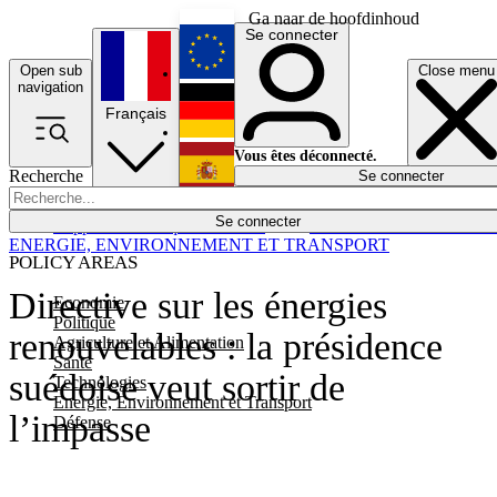
Ga naar de hoofdinhoud
Se connecter
Open sub
Close menu
English
navigation
Français
Deutsch
Vous êtes déconnecté.
Recherche
Se connecter
Español
Lumières éteintes
Se connecter
Rapporteur
Politique
Économie
Newsletters
Evénements
Em
ENERGIE, ENVIRONNEMENT ET TRANSPORT
POLICY AREAS
Directive sur les énergies
Economie
Politique
renouvelables : la présidence
Agriculture et Alimentation
Santé
suédoise veut sortir de
Technologies
Energie, Environnement et Transport
l’impasse
Défense