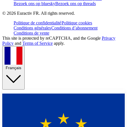
Bezoek ons op bluesky
Bezoek ons op threads
©
2026
Euractiv FR. All rights reserved.
Politique de confidentialité
Politique cookies
Conditions générales
Conditions d’abonnement
Conditions de vente
This site is protected by reCAPTCHA, and the Google
Privacy
Policy
and
Terms of Service
apply.
Français