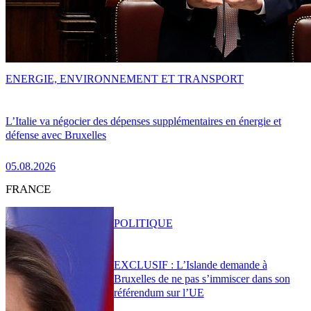
ENERGIE, ENVIRONNEMENT ET TRANSPORT
L’Italie va négocier des dépenses supplémentaires en énergie et
défense avec Bruxelles
05.08.2026
FRANCE
POLITIQUE
EXCLUSIF : L’Islande demande à
Bruxelles de ne pas s’immiscer dans son
référendum sur l’UE