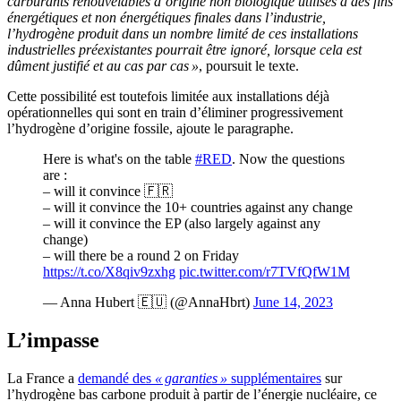
carburants renouvelables d’origine non biologique utilisés à des fins
énergétiques et non énergétiques finales dans l’industrie,
l’hydrogène produit dans un nombre limité de ces installations
industrielles préexistantes pourrait être ignoré, lorsque cela est
dûment justifié et au cas par cas »
, poursuit le texte.
Cette possibilité est toutefois limitée aux installations déjà
opérationnelles qui sont en train d’éliminer progressivement
l’hydrogène d’origine fossile, ajoute le paragraphe.
Here is what's on the table
#RED
. Now the questions
are :
– will it convince 🇫🇷
– will it convince the 10+ countries against any change
– will it convince the EP (also largely against any
change)
– will there be a round 2 on Friday
https://t.co/X8qiv9zxhg
pic.twitter.com/r7TVfQfW1M
— Anna Hubert 🇪🇺 (@AnnaHbrt)
June 14, 2023
L’impasse
La France a
demandé des
« garanties »
supplémentaires
sur
l’hydrogène bas carbone produit à partir de l’énergie nucléaire, ce