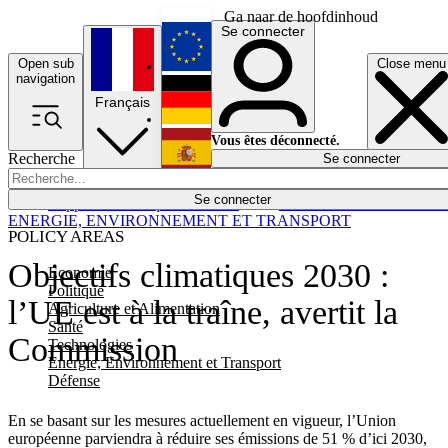
Ga naar de hoofdinhoud
Se connecter
Open sub
Close menu
English
navigation
Français
Deutsch
Vous êtes déconnecté.
Recherche
Se connecter
Español
Lumières éteintes
Se connecter
Rapporteur
Politique
Économie
Newsletters
Evénements
Em
ENERGIE, ENVIRONNEMENT ET TRANSPORT
POLICY AREAS
Objectifs climatiques 2030 :
Economie
Politique
l’UE est à la traîne, avertit la
Agriculture et Alimentation
Santé
Commission
Technologies
Energie, Environnement et Transport
Défense
En se basant sur les mesures actuellement en vigueur, l’Union
européenne parviendra à réduire ses émissions de 51 % d’ici 2030,