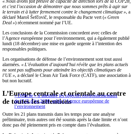
« Nous avons fait preuve de capacité de direction lors de la COP28,
et c’est l’occasion de démontrer que nous sommes prêts à agir sur
le terrain et à lutter fermement contre le changement climatique »
, a
déclaré Maroš Šefčovič, le responsable du Pacte vert (
« Green
Deal »
) récemment nommé par l’UE.
Les conclusions de la Commission concordent avec celles de
l’Agence européenne pour l’environnement, qui a également publié
lundi (18 décembre) une mise en garde urgente à l’intention des
responsables politiques.
Les organisations de défense de l’environnement sont tout aussi
alarmées.
« L’évaluation d’aujourd’hui révèle que les plans actuels
ne sont pas suffisants pour atteindre les objectifs climatiques de
l’UE »
, a déclaré le Clean Air Task Force (CATF), une association à
but non lucratif.
L’Europe centrale et orientale au centre
« Difficile » d’atteindre les objectifs environnementaux
de toutes les attentions
de l’UE d’ici 2030, selon l’Agence européenne de
l’environnement
Outre les 21 plans transmis dans les temps pour une analyse
préliminaire, trois autres ont été soumis après la date limite et n’ont
donc pas été pleinement pris en compte dans l’évaluation.