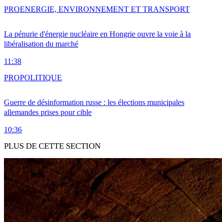
PRO
ENERGIE, ENVIRONNEMENT ET TRANSPORT
La pénurie d'énergie nucléaire en Hongrie ouvre la voie à la
libéralisation du marché
11:38
PRO
POLITIQUE
Guerre de désinformation russe : les élections municipales
allemandes prises pour cible
10:36
PLUS DE CETTE SECTION