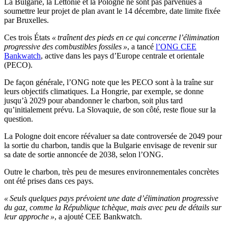
La Bulgarie, la Lettonie et la Pologne ne sont pas parvenues à
soumettre leur projet de plan avant le 14 décembre, date limite fixée
par Bruxelles.
Ces trois États
« traînent des pieds en ce qui concerne l’élimination
progressive des combustibles fossiles »
, a tancé
l’ONG CEE
Bankwatch
, active dans les pays d’Europe centrale et orientale
(PECO).
De façon générale, l’ONG note que les PECO sont à la traîne sur
leurs objectifs climatiques. La Hongrie, par exemple, se donne
jusqu’à 2029 pour abandonner le charbon, soit plus tard
qu’initialement prévu. La Slovaquie, de son côté, reste floue sur la
question.
La Pologne doit encore réévaluer sa date controversée de 2049 pour
la sortie du charbon, tandis que la Bulgarie envisage de revenir sur
sa date de sortie annoncée de 2038, selon l’ONG.
Outre le charbon, très peu de mesures environnementales concrètes
ont été prises dans ces pays.
« Seuls quelques pays prévoient une date d’élimination progressive
du gaz, comme la République tchèque, mais avec peu de détails sur
leur approche »
, a ajouté CEE Bankwatch.