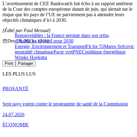
L’avertissement de CEE Bankwatch fait écho à un rapport antérieur
de la Cour des comptes européenne datant de juin, qui alertait sur le
risque que les pays de l’UE ne parviennent pas à atteindre leurs
objectifs climatiques d’ici à 2030.
[Édité par Paul Messad]
Renouvelables : la France persiste dans son refus
Dec 19, 2023 - 12:34
d’établir un objectif pour 2030
Energie, Environnement et Transport
Fit for 55
Maros Sefcovic
neutralité climatique
Pacte vert
PNEC
politique énergétique
Wopke Hoekstra
Print
Partager
LES PLUS LUS
PRO
SANTÉ
Sept pays votent contre le programme de santé de la Commission
24.07.2026
ÉCONOMIE