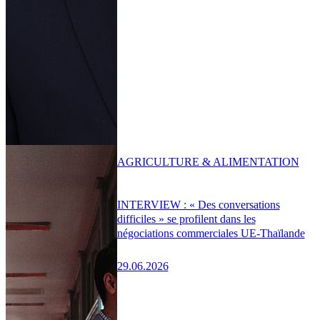
AGRICULTURE & ALIMENTATION
INTERVIEW : « Des conversations
difficiles » se profilent dans les
négociations commerciales UE-Thaïlande
29.06.2026