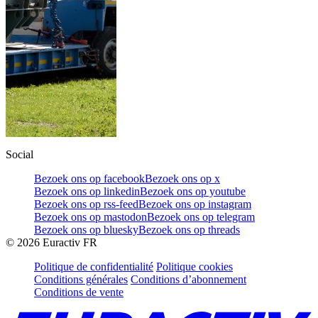
Social
Bezoek ons op facebook
Bezoek ons op x
Bezoek ons op linkedin
Bezoek ons op youtube
Bezoek ons op rss-feed
Bezoek ons op instagram
Bezoek ons op mastodon
Bezoek ons op telegram
Bezoek ons op bluesky
Bezoek ons op threads
©
2026
Euractiv FR
Politique de confidentialité
Politique cookies
Conditions générales
Conditions d’abonnement
Conditions de vente