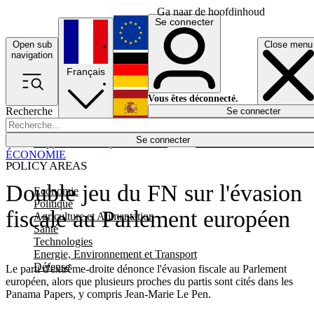
Ga naar de hoofdinhoud
Se connecter
Open sub
Close menu
English
navigation
Français
Deutsch
Vous êtes déconnecté.
Recherche
Se connecter
Español
Lumières éteintes
Se connecter
Rapporteur
Politique
Économie
Newsletters
Evénements
Em
ÉCONOMIE
POLICY AREAS
Double jeu du FN sur l'évasion
Economie
Politique
fiscale au Parlement européen
Agriculture et Alimentation
Santé
Technologies
Energie, Environnement et Transport
Défense
Le parti d'extrême-droite dénonce l'évasion fiscale au Parlement
européen, alors que plusieurs proches du partis sont cités dans les
Panama Papers, y compris Jean-Marie Le Pen.