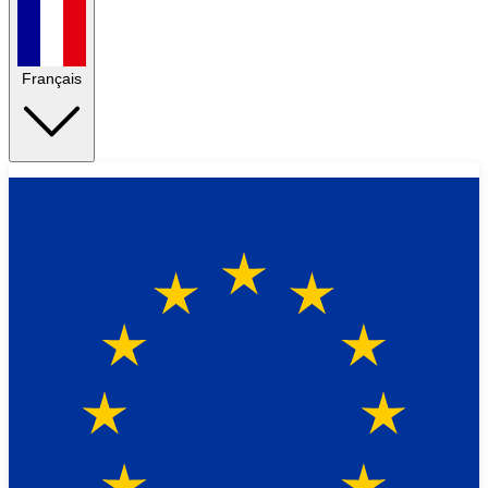
Français