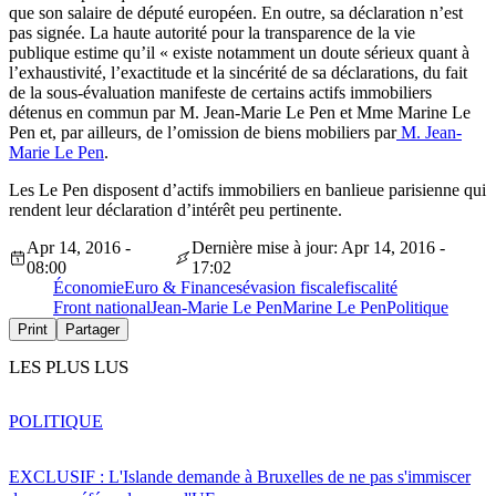
que son salaire de député européen. En outre, sa déclaration n’est
pas signée. La haute autorité pour la transparence de la vie
publique estime qu’il « existe notamment un doute sérieux quant à
l’exhaustivité, l’exactitude et la sincérité de sa déclarations, du fait
de la sous-évaluation manifeste de certains actifs immobiliers
détenus en commun par M. Jean-Marie Le Pen et Mme Marine Le
Pen et, par ailleurs, de l’omission de biens mobiliers par
M. Jean-
Marie Le Pen
.
Les Le Pen disposent d’actifs immobiliers en banlieue parisienne qui
rendent leur déclaration d’intérêt peu pertinente.
Apr 14, 2016 -
Dernière mise à jour: Apr 14, 2016 -
08:00
17:02
Économie
Euro & Finances
évasion fiscale
fiscalité
Front national
Jean-Marie Le Pen
Marine Le Pen
Politique
Print
Partager
LES PLUS LUS
POLITIQUE
EXCLUSIF : L'Islande demande à Bruxelles de ne pas s'immiscer