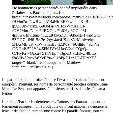
De nombreuses personnalités ont été impliquées dans
l'affaires des Panama Papers. [<a
href="https://www.flickr.com/photos/imatty35/9661818784/in/p
fHMm7u-fGwBwm-fZBaHh-EEFzwc-m9KttB-
ipXKUn-4afsxE-59Q6Fa-7NHqxV-fnXHCs-
fGV7Mm-fNpzn7-fRXQas-7L6J6y-8GCh9M-
4pfFwx-fnvRum-48EJE8-bkGnDF-9d6ocD-fwaMGm-
5ZGG7a-fN815z-7e12gv-4afsHS-desNrM-ofwehc-
5NXrML-cKjxgW-fymnB8-g2dW94-bUdhfu-4abnNe-
fPNGnP-5PLY34-5PhUVM-HaoY2-foCQgQ-
C7HyPa-74AZu4-5ThYEp-48JgXD-7LfBvz-48Jfzz-
i3aYeb-5Pncvf-6XcBYu-cLk8Pj-7HrALP-7JRxXP"
target="_blank" rel="noopener">[Matthew
Straubmuller/Flickr]</a>]
Le parti d’extrême-droite dénonce l’évasion fiscale au Parlement
européen. Pourtant, les noms de personnalité proches comme Jean-
Marie Le Pen, sont apparus à plusieurs reprises dans les Panama
Papers.
Lors du débat sur les dernières révélations des Panama papers au
Parlement européen, un eurodéputé du Front national a dénoncé la
lenteur de l’action européenne contre les paradis fiscaux, tout en