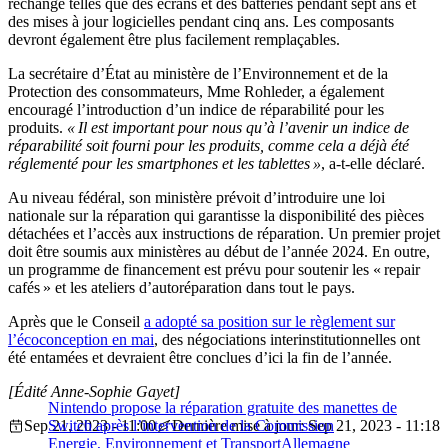
rechange telles que des écrans et des batteries pendant sept ans et
des mises à jour logicielles pendant cinq ans. Les composants
devront également être plus facilement remplaçables.
La secrétaire d’État au ministère de l’Environnement et de la
Protection des consommateurs, Mme Rohleder, a également
encouragé l’introduction d’un indice de réparabilité pour les
produits.
« Il est important pour nous qu’à l’avenir un indice de
réparabilité soit fourni pour les produits, comme cela a déjà été
réglementé pour les smartphones et les tablettes »
, a-t-elle déclaré.
Au niveau fédéral, son ministère prévoit d’introduire une loi
nationale sur la réparation qui garantisse la disponibilité des pièces
détachées et l’accès aux instructions de réparation. Un premier projet
doit être soumis aux ministères au début de l’année 2024. En outre,
un programme de financement est prévu pour soutenir les « repair
cafés » et les ateliers d’autoréparation dans tout le pays.
Après que le Conseil
a adopté sa position sur le règlement sur
l’écoconception en mai
, des négociations interinstitutionnelles ont
été entamées et devraient être conclues d’ici la fin de l’année.
[Édité Anne-Sophie Gayet]
Nintendo propose la réparation gratuite des manettes de
Sep 21, 2023 - 11:00
Switch après l’intervention de la Commission
Dernière mise à jour: Sep 21, 2023 - 11:18
Energie, Environnement et Transport
Allemagne