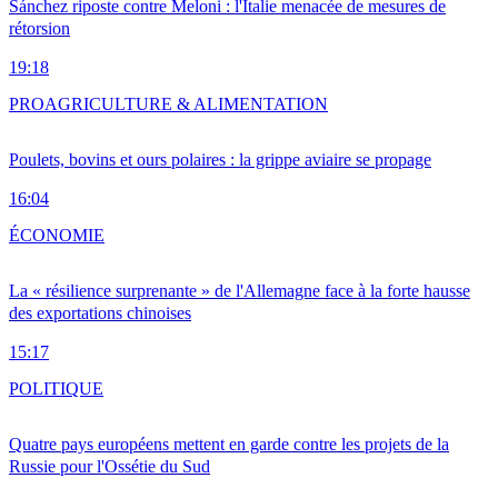
Sánchez riposte contre Meloni : l'Italie menacée de mesures de
rétorsion
19:18
PRO
AGRICULTURE & ALIMENTATION
Poulets, bovins et ours polaires : la grippe aviaire se propage
16:04
ÉCONOMIE
La « résilience surprenante » de l'Allemagne face à la forte hausse
des exportations chinoises
15:17
POLITIQUE
Quatre pays européens mettent en garde contre les projets de la
Russie pour l'Ossétie du Sud