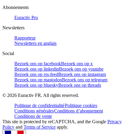
Abonnements
Euractiv Pro
Newsletters
Rapporteur
Newsletters en anglais
Social
Bezoek ons op facebook
Bezoek ons op x
Bezoek ons op linkedin
Bezoek ons op youtube
Bezoek ons op rss-feed
Bezoek ons op instagram
Bezoek ons op mastodon
Bezoek ons op telegram
Bezoek ons op bluesky
Bezoek ons op threads
©
2026
Euractiv FR. All rights reserved.
Politique de confidentialité
Politique cookies
Conditions générales
Conditions d’abonnement
Conditions de vente
This site is protected by reCAPTCHA, and the Google
Privacy
Policy
and
Terms of Service
apply.