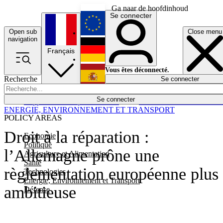
Ga naar de hoofdinhoud
Se connecter
Open sub
Close menu
English
navigation
Français
Deutsch
Vous êtes déconnecté.
Recherche
Se connecter
Español
Lumières éteintes
Se connecter
Rapporteur
Politique
Économie
Newsletters
Evénements
Em
ENERGIE, ENVIRONNEMENT ET TRANSPORT
POLICY AREAS
Droit à la réparation :
Economie
Politique
l’Allemagne prône une
Agriculture et Alimentation
Santé
règlementation européenne plus
Technologies
Energie, Environnement et Transport
ambitieuse
Défense