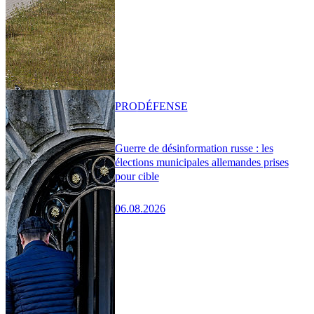
PRO
DÉFENSE
Guerre de désinformation russe : les
élections municipales allemandes prises
pour cible
06.08.2026