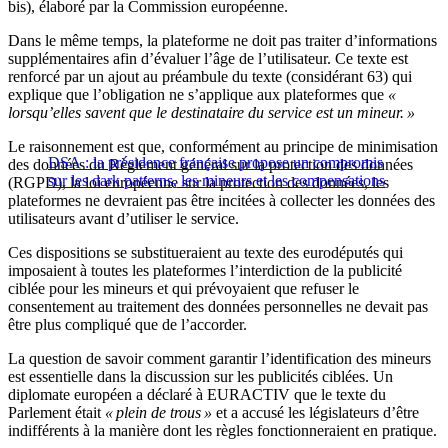
bis), élaboré par la Commission européenne.
Dans le même temps, la plateforme ne doit pas traiter d’informations
supplémentaires afin d’évaluer l’âge de l’utilisateur. Ce texte est
renforcé par un ajout au préambule du texte (considérant 63) qui
explique que l’obligation ne s’applique aux plateformes que
«
lorsqu’elles savent que le destinataire du service est un mineur. »
Le raisonnement est que, conformément au principe de minimisation
DSA : la présidence française propose un compromis
des données du Règlement général sur la protection des données
sur les dark patterns, les mineurs et les compensations
(RGPD), la loi européenne sur la protection des données, les
plateformes ne devraient pas être incitées à collecter les données des
utilisateurs avant d’utiliser le service.
Ces dispositions se substitueraient au texte des eurodéputés qui
imposaient à toutes les plateformes l’interdiction de la publicité
ciblée pour les mineurs et qui prévoyaient que refuser le
consentement au traitement des données personnelles ne devait pas
être plus compliqué que de l’accorder.
La question de savoir comment garantir l’identification des mineurs
est essentielle dans la discussion sur les publicités ciblées. Un
diplomate européen a déclaré à EURACTIV que le texte du
Parlement était
« plein de trous »
et a accusé les législateurs d’être
indifférents à la manière dont les règles fonctionneraient en pratique.