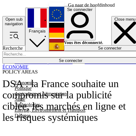
Ga naar de hoofdinhoud
Se connecter
Open sub
Close menu
English
navigation
Français
Deutsch
Vous êtes déconnecté.
Recherche
Se connecter
Español
Lumières éteintes
Se connecter
Rapporteur
Politique
Économie
Newsletters
Evénements
Em
ÉCONOMIE
POLICY AREAS
DSA : la France souhaite un
Economie
Politique
compromis sur la publicité
Agriculture et Alimentation
Santé
ciblée, les marchés en ligne et
Technologies
Energie, Environnement et Transport
les risques systémiques
Défense