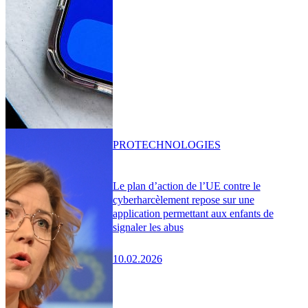
PRO
TECHNOLOGIES
Le plan d’action de l’UE contre le
cyberharcèlement repose sur une
application permettant aux enfants de
signaler les abus
10.02.2026