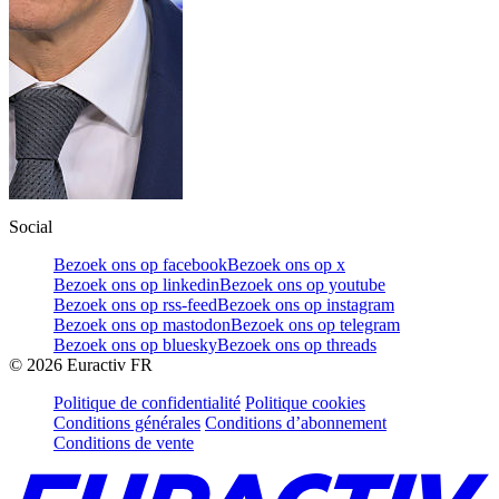
Social
Bezoek ons op facebook
Bezoek ons op x
Bezoek ons op linkedin
Bezoek ons op youtube
Bezoek ons op rss-feed
Bezoek ons op instagram
Bezoek ons op mastodon
Bezoek ons op telegram
Bezoek ons op bluesky
Bezoek ons op threads
©
2026
Euractiv FR
Politique de confidentialité
Politique cookies
Conditions générales
Conditions d’abonnement
Conditions de vente