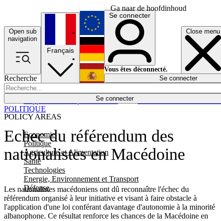
Ga naar de hoofdinhoud
Se connecter
Open sub
Close menu
English
navigation
Français
Deutsch
Vous êtes déconnecté.
Recherche
Se connecter
Español
Lumières éteintes
Se connecter
Rapporteur
Politique
Économie
Newsletters
Evénements
Em
POLITIQUE
POLICY AREAS
Echec du référendum des
Economie
Politique
nationalistes en Macédoine
Agriculture et Alimentation
Santé
Technologies
Energie, Environnement et Transport
Défense
Les nationalistes macédoniens ont dû reconnaître l'échec du
référendum organisé à leur initiative et visant à faire obstacle à
l'application d'une loi conférant davantage d'autonomie à la minorité
albanophone. Ce résultat renforce les chances de la Macédoine en