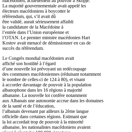
macédonien, actuellement au pouvoir à Skopje.
La majorité gouvernementale avait appelé les
électeurs macédoniens à boycotter le
référendum, qui, s’il avait dû
être validé, aurait sérieusement affaibli
la candidature de la Macédoine à
l’entrée dans l’Union européenne et
l’OTAN. Le premier ministre macédonien Hari
Kostov avait menacé de démissionner en cas de
succès du référendum.
Le Congrès mondial macédonien avait
affiché son hostilité à l’égard
d’une nouvelle loi prévoyant un redécoupage
des communes macédoniennes (réduisant notamment
le nombre de celles-ci de 124 à 80), et visant
à accorder davantage de pouvoir à la population
albanophone dans les 16 régions à majorité
albanaise. La nouvelle loi confère notamment
aux Albanais une autonomie accrue dans les domaines
de la santé et de l’éducation,
l’albanais devenant par ailleurs la 2ème langue
officielle dans certaines régions. Estimant que
la loi accordait trop de pouvoir à la minorité
albanaise, les nationalistes macédoniens avaient