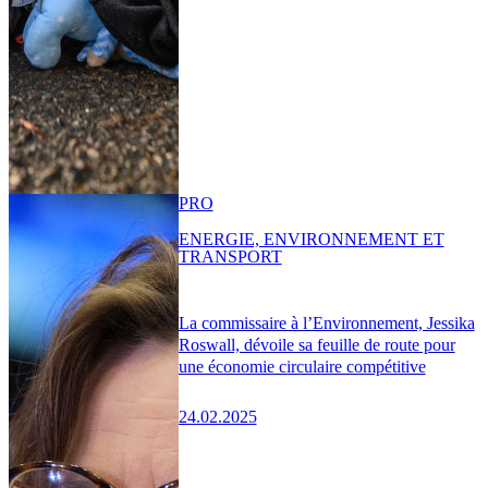
PRO
ENERGIE, ENVIRONNEMENT ET
TRANSPORT
La commissaire à l’Environnement, Jessika
Roswall, dévoile sa feuille de route pour
une économie circulaire compétitive
24.02.2025