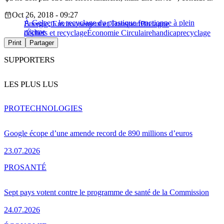
Oct 26, 2018 - 09:27
À Geleen, le recyclage du plastique fonctionne à plein
Energie, Environnement et Transport
Bretagne
régime
déchets et recyclage
Économie Circulaire
handicap
recyclage
Print
Partager
SUPPORTERS
LES PLUS LUS
PRO
TECHNOLOGIES
Google écope d’une amende record de 890 millions d’euros
23.07.2026
PRO
SANTÉ
Sept pays votent contre le programme de santé de la Commission
24.07.2026