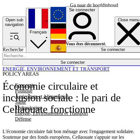
Ga naar de hoofdinhoud
Se connecter
Open sub
Close menu
English
navigation
Français
Deutsch
Vous êtes déconnecté.
Recherche
Se connecter
Español
Lumières éteintes
Se connecter
Rapporteur
Politique
Économie
Newsletters
Evénements
Em
ENERGIE, ENVIRONNEMENT ET TRANSPORT
POLICY AREAS
Économie circulaire et
Economie
Politique
inclusion sociale : le pari de
Agriculture et Alimentation
Santé
Cellaouate fonctionne
Technologies
Energie, Environnement et Transport
Défense
L'économie circulaire fait bon ménage avec l'engagement solidaire.
Soutenue par des fonds européens, Cellaouate s'appuie sur les