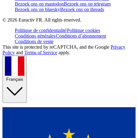
Bezoek ons op mastodon
Bezoek ons op telegram
Bezoek ons op bluesky
Bezoek ons op threads
©
2026
Euractiv FR. All rights reserved.
Politique de confidentialité
Politique cookies
Conditions générales
Conditions d’abonnement
Conditions de vente
This site is protected by reCAPTCHA, and the Google
Privacy
Policy
and
Terms of Service
apply.
Français