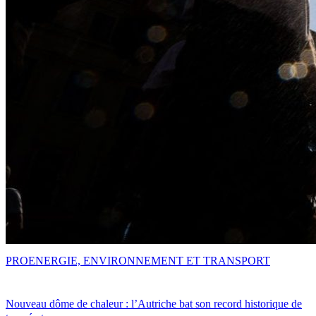
PRO
ENERGIE, ENVIRONNEMENT ET TRANSPORT
Nouveau dôme de chaleur : l’Autriche bat son record historique de