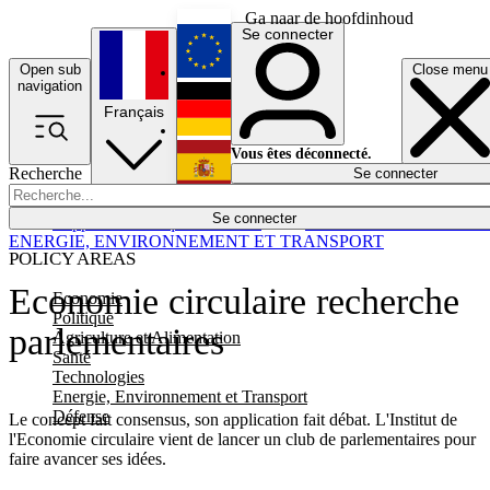
Ga naar de hoofdinhoud
Se connecter
Open sub
Close menu
English
navigation
Français
Deutsch
Vous êtes déconnecté.
Recherche
Se connecter
Español
Lumières éteintes
Se connecter
Rapporteur
Politique
Économie
Newsletters
Evénements
Em
ENERGIE, ENVIRONNEMENT ET TRANSPORT
POLICY AREAS
Economie circulaire recherche
Economie
Politique
parlementaires
Agriculture et Alimentation
Santé
Technologies
Energie, Environnement et Transport
Défense
Le concept fait consensus, son application fait débat. L'Institut de
l'Economie circulaire vient de lancer un club de parlementaires pour
faire avancer ses idées.