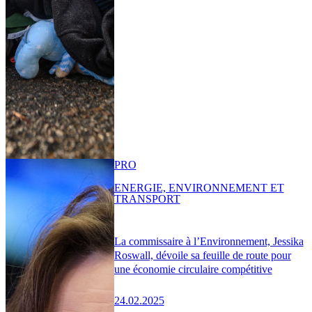
PRO
ENERGIE, ENVIRONNEMENT ET
TRANSPORT
La commissaire à l’Environnement, Jessika
Roswall, dévoile sa feuille de route pour
une économie circulaire compétitive
24.02.2025