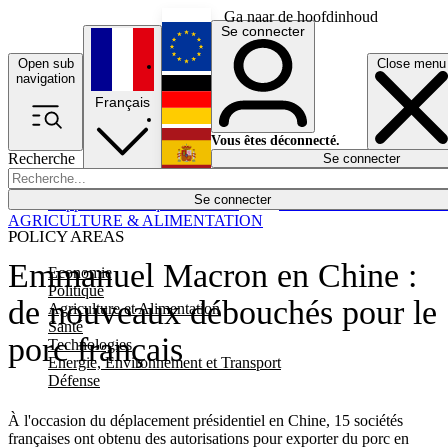
Ga naar de hoofdinhoud
Se connecter
Open sub
Close menu
English
navigation
Français
Deutsch
Vous êtes déconnecté.
Recherche
Se connecter
Español
Lumières éteintes
Se connecter
Rapporteur
Politique
Économie
Newsletters
Evénements
Em
AGRICULTURE & ALIMENTATION
POLICY AREAS
Emmanuel Macron en Chine :
Economie
Politique
de nouveaux débouchés pour le
Agriculture et Alimentation
Santé
porc français
Technologies
Energie, Environnement et Transport
Défense
À l'occasion du déplacement présidentiel en Chine, 15 sociétés
françaises ont obtenu des autorisations pour exporter du porc en