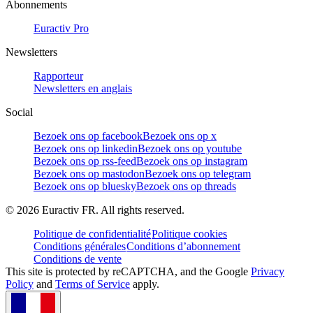
Abonnements
Euractiv Pro
Newsletters
Rapporteur
Newsletters en anglais
Social
Bezoek ons op facebook
Bezoek ons op x
Bezoek ons op linkedin
Bezoek ons op youtube
Bezoek ons op rss-feed
Bezoek ons op instagram
Bezoek ons op mastodon
Bezoek ons op telegram
Bezoek ons op bluesky
Bezoek ons op threads
©
2026
Euractiv FR. All rights reserved.
Politique de confidentialité
Politique cookies
Conditions générales
Conditions d’abonnement
Conditions de vente
This site is protected by reCAPTCHA, and the Google
Privacy
Policy
and
Terms of Service
apply.