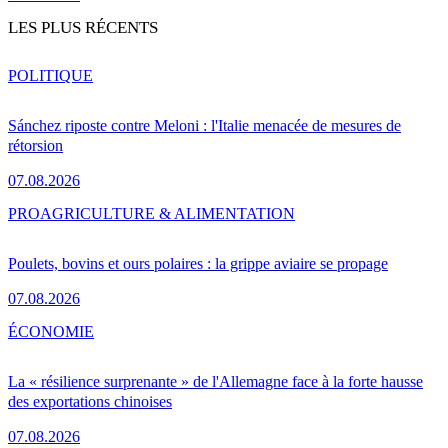
LES PLUS RÉCENTS
POLITIQUE
Sánchez riposte contre Meloni : l'Italie menacée de mesures de
rétorsion
07.08.2026
PRO
AGRICULTURE & ALIMENTATION
Poulets, bovins et ours polaires : la grippe aviaire se propage
07.08.2026
ÉCONOMIE
La « résilience surprenante » de l'Allemagne face à la forte hausse
des exportations chinoises
07.08.2026