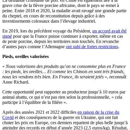
La demande croissante de porc en Chine est également liée à la
grave crise de la fièvre porcine africaine, dont le pays se remet à
peine. Entre 2018 et 2020, la maladie avait ravagé une grande partie
du cheptel, en cours de reconstitution depuis grâce à des
investissements colossaux dans l’élevage industriel.
En 2019, lors du précédent voyage du Président,
un accord avait été
signé
pour que la France puisse continuer à exporter, même en cas
de peste porcine, depuis les territoires non touchés. En revanche
d’autres pays comme l’Allemagne
ont subi de fortes restrictions
.
Pieds, oreilles valorisées
«
Nous valorisons des produits qu’on ne consomme plus en France
: les pieds, les oreilles… Et comme les Chinois en sont très friands,
nous les vendons très bien. En France, ils seraient jetés
», reconnaît
Anne Richard.
Cette opportunité peut rapporter au producteur jusqu’à 10 euros par
animal abattu, ce qui n’est pas rien selon la professionnelle, « cela
participe à l’équilibre de la filière ».
Après des années 2021 et 2022 difficiles
en raison de la crise du
Covid
et des conséquences de la guerre en Ukraine, qui ont fait
chuter les prix en Europe, ces derniers repartent de plus belle jusqu’à
atteindre des records en début d’année 2023 (2,5 euros/kg). Résultat,