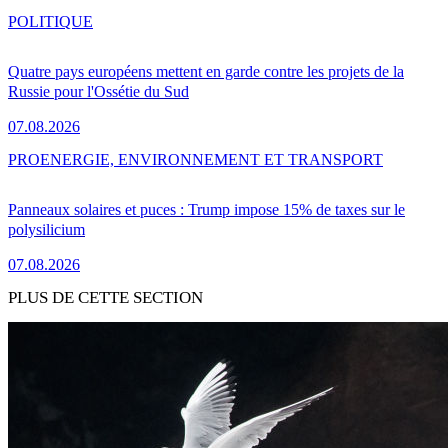
POLITIQUE
Quatre pays européens mettent en garde contre les projets de la
Russie pour l'Ossétie du Sud
07.08.2026
PRO
ENERGIE, ENVIRONNEMENT ET TRANSPORT
Panneaux solaires et puces : Trump impose 15% de taxes sur le
polysilicium
07.08.2026
PLUS DE CETTE SECTION