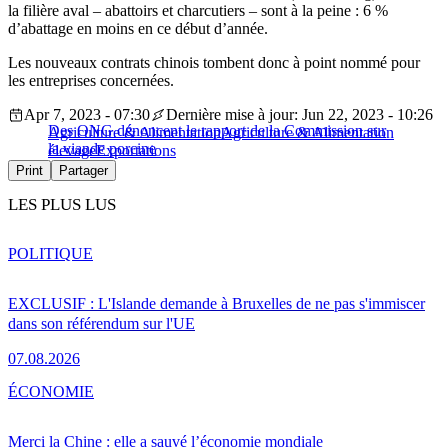
la filière aval – abattoirs et charcutiers – sont à la peine : 6 %
d’abattage en moins en ce début d’année.
Les nouveaux contrats chinois tombent donc à point nommé pour
les entreprises concernées.
Apr 7, 2023 - 07:30
Dernière mise à jour: Jun 22, 2023 - 10:26
Des ONG dénoncent le rapport de la Commission sur
Agriculture & Alimentation
Agriculture & Alimentation
la viande porcine
élevage
Exportations
Print
Partager
LES PLUS LUS
POLITIQUE
EXCLUSIF : L'Islande demande à Bruxelles de ne pas s'immiscer
dans son référendum sur l'UE
07.08.2026
ÉCONOMIE
Merci la Chine : elle a sauvé l’économie mondiale