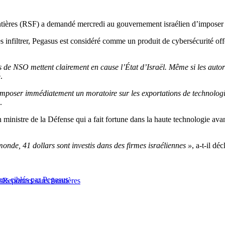
ontières (RSF) a demandé mercredi au gouvernement israélien d’imposer d
infiltrer, Pegasus est considéré comme un produit de cybersécurité offens
de NSO mettent clairement en cause l’État d’Israël. Même si les autorité
.
mposer immédiatement un moratoire sur les exportations de technologie
.
inistre de la Défense qui a fait fortune dans la haute technologie avant
onde, 41 dollars sont investis dans des firmes israéliennes »
, a-t-il dé
os ciblés par Pegasus
s
Reporters sans frontières