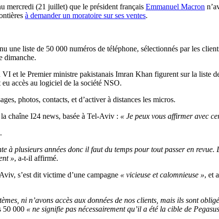
u mercredi (21 juillet) que le président français
Emmanuel Macron
n’av
ontières
à demander un moratoire sur ses ventes
.
u une liste de 50 000 numéros de téléphone, sélectionnés par les client
ce dimanche.
t le Premier ministre pakistanais Imran Khan figurent sur la liste des
t eu accès au logiciel de la société NSO.
es, photos, contacts, et d’activer à distances les micros.
 la chaîne I24 news, basée à Tel-Aviv :
« Je peux vous affirmer avec cer
.
e à plusieurs années donc il faut du temps pour tout passer en revue. Le
ent »
, a-t-il affirmé.
-Aviv, s’est dit victime d’une campagne
« vicieuse et calomnieuse »
, et
mes, ni n’avons accès aux données de nos clients, mais ils sont obligés
es 50 000
« ne signifie pas nécessairement qu’il a été la cible de Pegasu