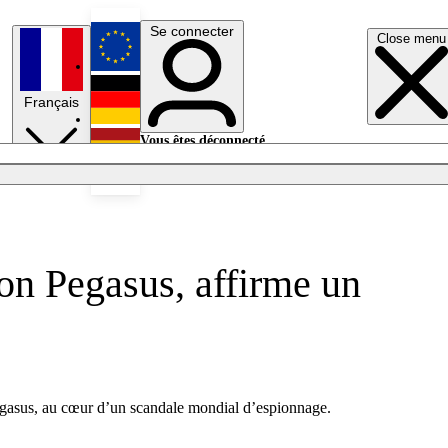
Se connecter
Close menu
English
Français
Deutsch
Vous êtes déconnecté.
Se connecter
Español
Lumières éteintes
on Pegasus, affirme un
egasus, au cœur d’un scandale mondial d’espionnage.