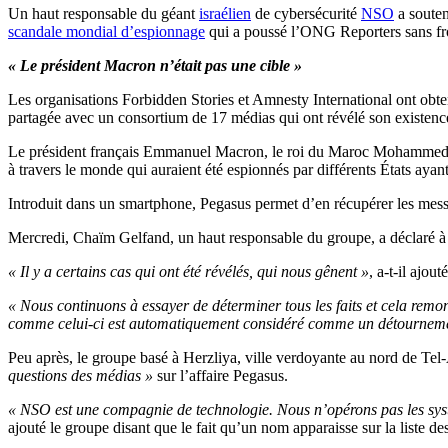
Un haut responsable du géant
israélien
de cybersécurité
NSO
a souten
scandale mondial d’espionnage
qui a poussé l’ONG Reporters sans fr
« Le président Macron n’était pas une cible »
Les organisations Forbidden Stories et Amnesty International ont obten
partagée avec un consortium de 17 médias qui ont révélé son existen
Le président français Emmanuel Macron, le roi du Maroc Mohammed VI e
à travers le monde qui auraient été espionnés par différents États ayan
Introduit dans un smartphone, Pegasus permet d’en récupérer les messag
Mercredi, Chaïm Gelfand, un haut responsable du groupe, a déclaré à
« Il y a certains cas qui ont été révélés, qui nous gênent »
, a-t-il ajouté
« Nous continuons à essayer de déterminer tous les faits et cela remont
comme celui-ci est automatiquement considéré comme un détournem
Peu après, le groupe basé à Herzliya, ville verdoyante au nord de Tel
questions des médias »
sur l’affaire Pegasus.
« NSO est une compagnie de technologie. Nous n’opérons pas les systè
ajouté le groupe disant que le fait qu’un nom apparaisse sur la liste d