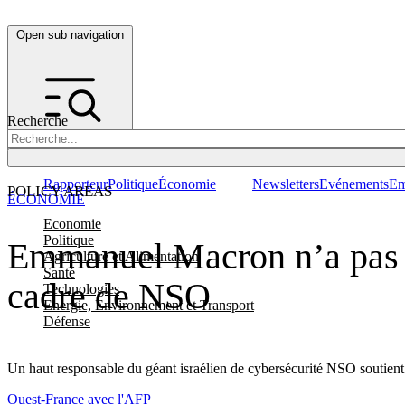
Open sub navigation
Recherche
Rapporteur
Politique
Économie
Newsletters
Evénements
Em
POLICY AREAS
ÉCONOMIE
Economie
Politique
Emmanuel Macron n’a pas ét
Agriculture et Alimentation
Santé
cadre de NSO
Technologies
Energie, Environnement et Transport
Défense
Un haut responsable du géant israélien de cybersécurité NSO soutien
Ouest-France avec l'AFP