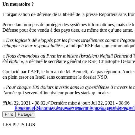
Un moratoire ?
L’organisation de défense de la liberté de la presse Reporters sans fr
Permettant non pas de protéger des systèmes informatiques, mais de les 
Défense pour être vendu à des pays tiers, au même titre qu’une arme.
« Des logiciels développés par les firmes israéliennes comme Pegasus 
échapper à leur responsabilité »
, a indiqué RSF dans un communiqué
« Nous demandons au Premier ministre (israélien) Naftali Bennett d’i
été établi »
, a déclaré le secrétaire général de RSF, Christophe Deloire
Contacté par l’AFP, le bureau de M. Bennett, n’a pas répondu. Ancien m
en plein essor en Israël sans commenter le dossier NSO.
« Pour chaque 100 dollars investis dans la cyberdéfense à travers le m
l’armée qui servent d’incubateur pour les start-up locales.
Jul 22, 2021 - 08:02
Dernière mise à jour: Jul 22, 2021 - 08:06
Emmanuel Macron et le gouvernement français parmi les numér
Économie
Économie
Emmanuel Macron
espionnage
Israël
Pegasu
Print
Partager
LES PLUS LUS