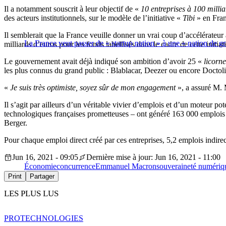
Il a notamment souscrit à leur objectif de «
10 entreprises à 100 milli
des acteurs institutionnels, sur le modèle de l’initiative «
Tibi
» en Fran
Il semblerait que la France veuille donner un vrai coup d’accélérate
La France veut passer de « startup nation » à une « nation de g
milliards d’euros pour les fonds labellisés dans le cadre de cette initia
Le gouvernement avait déjà indiqué son ambition d’avoir 25 «
licorne
les plus connus du grand public : Blablacar, Deezer ou encore Doctoli
«
Je suis très optimiste, soyez sûr de mon engagement
», a assuré M.
Il s’agit par ailleurs d’un véritable vivier d’emplois et d’un moteur 
technologiques françaises prometteuses – ont généré 163 000 emplois d
Berger.
Pour chaque emploi direct créé par ces entreprises, 5,2 emplois indirec
Jun 16, 2021 - 09:05
Dernière mise à jour: Jun 16, 2021 - 11:00
Économie
concurrence
Emmanuel Macron
souveraineté numériq
Print
Partager
LES PLUS LUS
PRO
TECHNOLOGIES