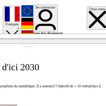
Se connecter
Close menu
English
Français
Deutsch
Vous êtes déconnecté.
Se connecter
Español
Lumières éteintes
d'ici 2030
uropéens du numérique. Il a annoncé l’objectif de «
10 entreprises à