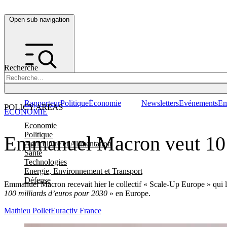
Open sub navigation
Recherche
Rapporteur
Politique
Économie
Newsletters
Evénements
Em
POLICY AREAS
ÉCONOMIE
Economie
Politique
Emmanuel Macron veut 10 g
Agriculture et Alimentation
Santé
Technologies
Energie, Environnement et Transport
Défense
Emmanuel Macron recevait hier le collectif « Scale-Up Europe » qui l
100 milliards d’euros pour 2030
» en Europe.
Mathieu Pollet
Euractiv France