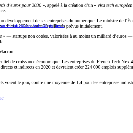
ards d’euros pour 2030
», appelé à la création d’un «
visa tech européen
ce.
ur au développement de ses entreprises du numérique. Le ministre de l’
randes entreprises technologiques »
tive d’ici à 2022, contre 20 milliards prévus initialement.
s
» — startups non cotées, valorisées à au moins un milliard d’euros — 
b.
 Macron.
potentiel de croissance économique. Les entreprises du French Tech Next40
irects et indirects en 2020 et devraient créer 224 000 emplois supplém
ts voient le jour, contre une moyenne de 1,4 pour les entreprises industr
ue