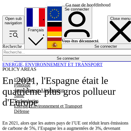
Ga naar de hoofdinhoud
Se connecter
Open sub
Close menu
English
navigation
Français
Deutsch
Vous êtes déconnecté.
Recherche
Se connecter
Español
Lumières éteintes
Se connecter
Rapporteur
Politique
Économie
Newsletters
Evénements
Em
ENERGIE, ENVIRONNEMENT ET TRANSPORT
POLICY AREAS
En 2021, l'Espagne était le
Economie
Politique
quatrième plus gros pollueur
Agriculture et Alimentation
Santé
d'Europe
Technologies
Energie, Environnement et Transport
Défense
En 2021, alors que les autres pays de l’UE ont réduit leurs émissions
de carbone de 5%, l’Espagne les a augmentées de 3%, devenant