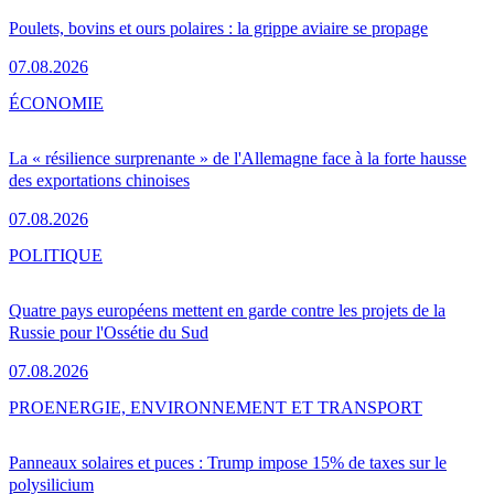
Poulets, bovins et ours polaires : la grippe aviaire se propage
07.08.2026
ÉCONOMIE
La « résilience surprenante » de l'Allemagne face à la forte hausse
des exportations chinoises
07.08.2026
POLITIQUE
Quatre pays européens mettent en garde contre les projets de la
Russie pour l'Ossétie du Sud
07.08.2026
PRO
ENERGIE, ENVIRONNEMENT ET TRANSPORT
Panneaux solaires et puces : Trump impose 15% de taxes sur le
polysilicium