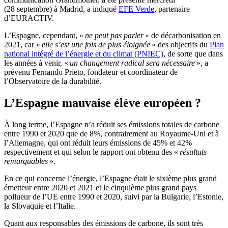
(28 septembre) à Madrid, a indiqué
EFE Verde
, partenaire
d’EURACTIV.
L’Espagne, cependant, «
ne peut pas parler
» de décarbonisation en
2021, car «
elle s’est une fois de plus éloignée
» des objectifs du
Plan
national intégré de l’énergie et du climat (PNIEC)
, de sorte que dans
les années à venir, «
un changement radical sera nécessaire
», a
prévenu Fernando Prieto, fondateur et coordinateur de
l’Observatoire de la durabilité.
L’Espagne mauvaise élève européen ?
À long terme, l’Espagne n’a réduit ses émissions totales de carbone
entre 1990 et 2020 que de 8%, contrairement au Royaume-Uni et à
l’Allemagne, qui ont réduit leurs émissions de 45% et 42%
respectivement et qui selon le rapport ont obtenu des «
résultats
remarquables
».
En ce qui concerne l’énergie, l’Espagne était le sixième plus grand
émetteur entre 2020 et 2021 et le cinquième plus grand pays
pollueur de l’UE entre 1990 et 2020, suivi par la Bulgarie, l’Estonie,
la Slovaquie et l’Italie.
Quant aux responsables des émissions de carbone, ils sont très