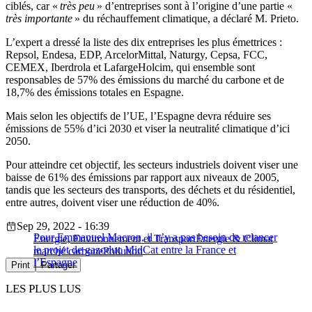
ciblés, car «
très peu
» d’entreprises sont à l’origine d’une partie «
très importante
» du réchauffement climatique, a déclaré M. Prieto.
L’expert a dressé la liste des dix entreprises les plus émettrices :
Repsol, Endesa, EDP, ArcelorMittal, Naturgy, Cepsa, FCC,
CEMEX, Iberdrola et LafargeHolcim, qui ensemble sont
responsables de 57% des émissions du marché du carbone et de
18,7% des émissions totales en Espagne.
Mais selon les objectifs de l’UE, l’Espagne devra réduire ses
émissions de 55% d’ici 2030 et viser la neutralité climatique d’ici
2050.
Pour atteindre cet objectif, les secteurs industriels doivent viser une
baisse de 61% des émissions par rapport aux niveaux de 2005,
tandis que les secteurs des transports, des déchets et du résidentiel,
entre autres, doivent viser une réduction de 40%.
Sep 29, 2022 - 16:39
Pour Emmanuel Macron, il n’y a pas besoin de relancer
Energie, Environnement et Transport
Energie & Climat
le projet de gazoduc MidCat entre la France et
marché carbone
Pollution
l’Espagne
Print
Partager
LES PLUS LUS