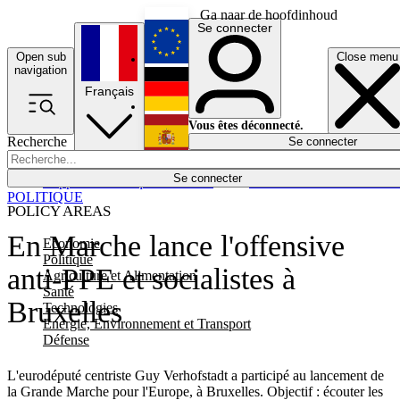
Ga naar de hoofdinhoud
Se connecter
Open sub
Close menu
English
navigation
Français
Deutsch
Vous êtes déconnecté.
Recherche
Se connecter
Español
Lumières éteintes
Se connecter
Rapporteur
Politique
Économie
Newsletters
Evénements
Em
POLITIQUE
POLICY AREAS
En Marche lance l'offensive
Economie
Politique
anti-PPE et socialistes à
Agriculture et Alimentation
Santé
Bruxelles
Technologies
Energie, Environnement et Transport
Défense
L'eurodéputé centriste Guy Verhofstadt a participé au lancement de
la Grande Marche pour l'Europe, à Bruxelles. Objectif : écouter les