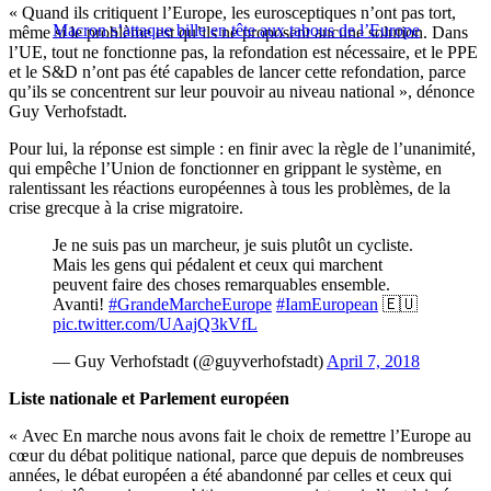
« Quand ils critiquent l’Europe, les eurosceptiques n’ont pas tort,
Macron s’attaque bille en tête aux tabous de l’Europe
même si le problème est qu’ils ne proposent aucune solution. Dans
l’UE, tout ne fonctionne pas, la refondation est nécessaire, et le PPE
et le S&D n’ont pas été capables de lancer cette refondation, parce
qu’ils se concentrent sur leur pouvoir au niveau national », dénonce
Guy Verhofstadt.
Pour lui, la réponse est simple : en finir avec la règle de l’unanimité,
qui empêche l’Union de fonctionner en grippant le système, en
ralentissant les réactions européennes à tous les problèmes, de la
crise grecque à la crise migratoire.
Je ne suis pas un marcheur, je suis plutôt un cycliste.
Mais les gens qui pédalent et ceux qui marchent
peuvent faire des choses remarquables ensemble.
Avanti!
#GrandeMarcheEurope
#IamEuropean
🇪🇺
pic.twitter.com/UAajQ3kVfL
— Guy Verhofstadt (@guyverhofstadt)
April 7, 2018
Liste nationale et Parlement européen
« Avec En marche nous avons fait le choix de remettre l’Europe au
cœur du débat politique national, parce que depuis de nombreuses
années, le débat européen a été abandonné par celles et ceux qui