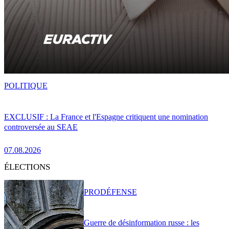
POLITIQUE
EXCLUSIF : La France et l'Espagne critiquent une nomination
controversée au SEAE
07.08.2026
ÉLECTIONS
PRO
DÉFENSE
Guerre de désinformation russe : les