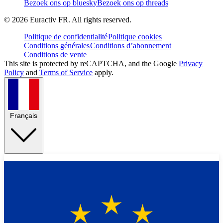
Bezoek ons op bluesky
Bezoek ons op threads
©
2026
Euractiv FR. All rights reserved.
Politique de confidentialité
Politique cookies
Conditions générales
Conditions d’abonnement
Conditions de vente
This site is protected by reCAPTCHA, and the Google
Privacy
Policy
and
Terms of Service
apply.
Français