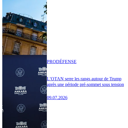
PRO
DÉFENSE
L’OTAN serre les rangs autour de Trump
après une période pré-sommet sous tension
09.07.2026