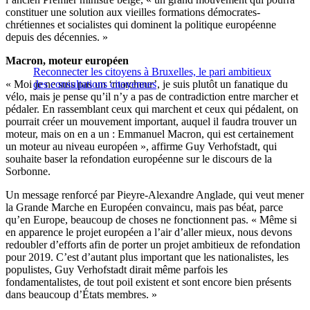
constituer une solution aux vieilles formations démocrates-
chrétiennes et socialistes qui dominent la politique européenne
depuis des décennies. »
Macron, moteur européen
Reconnecter les citoyens à Bruxelles, le pari ambitieux
« Moi je ne suis pas un ‘marcheur’, je suis plutôt un fanatique du
des consultations citoyennes
vélo, mais je pense qu’il n’y a pas de contradiction entre marcher et
pédaler. En rassemblant ceux qui marchent et ceux qui pédalent, on
pourrait créer un mouvement important, auquel il faudra trouver un
moteur, mais on en a un : Emmanuel Macron, qui est certainement
un moteur au niveau européen », affirme Guy Verhofstadt, qui
souhaite baser la refondation européenne sur le discours de la
Sorbonne.
Un message renforcé par Pieyre-Alexandre Anglade, qui veut mener
la Grande Marche en Européen convaincu, mais pas béat, parce
qu’en Europe, beaucoup de choses ne fonctionnent pas. « Même si
en apparence le projet européen a l’air d’aller mieux, nous devons
redoubler d’efforts afin de porter un projet ambitieux de refondation
pour 2019. C’est d’autant plus important que les nationalistes, les
populistes, Guy Verhofstadt dirait même parfois les
fondamentalistes, de tout poil existent et sont encore bien présents
dans beaucoup d’États membres. »