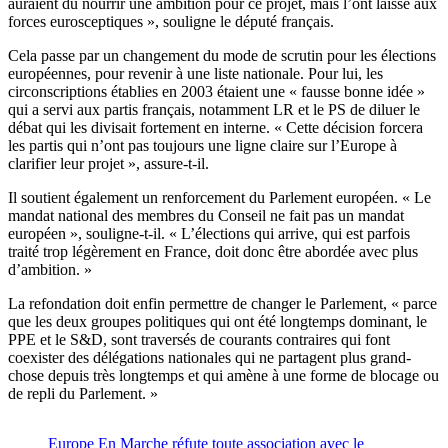
auraient dû nourrir une ambition pour ce projet, mais l’ont laissé aux
forces eurosceptiques », souligne le député français.
Cela passe par un changement du mode de scrutin pour les élections
européennes, pour revenir à une liste nationale. Pour lui, les
circonscriptions établies en 2003 étaient une « fausse bonne idée »
qui a servi aux partis français, notamment LR et le PS de diluer le
débat qui les divisait fortement en interne. « Cette décision forcera
les partis qui n’ont pas toujours une ligne claire sur l’Europe à
clarifier leur projet », assure-t-il.
Il soutient également un renforcement du Parlement européen. « Le
mandat national des membres du Conseil ne fait pas un mandat
européen », souligne-t-il. « L’élections qui arrive, qui est parfois
traité trop légèrement en France, doit donc être abordée avec plus
d’ambition. »
La refondation doit enfin permettre de changer le Parlement, « parce
que les deux groupes politiques qui ont été longtemps dominant, le
PPE et le S&D, sont traversés de courants contraires qui font
coexister des délégations nationales qui ne partagent plus grand-
chose depuis très longtemps et qui amène à une forme de blocage ou
de repli du Parlement. »
Europe En Marche réfute toute association avec le