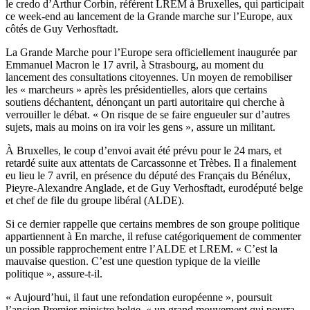
le credo d’Arthur Corbin, référent LREM à Bruxelles, qui participait
ce week-end au lancement de la Grande marche sur l’Europe, aux
côtés de Guy Verhosftadt.
La Grande Marche pour l’Europe sera officiellement inaugurée par
Emmanuel Macron le 17 avril, à Strasbourg, au moment du
lancement des consultations citoyennes. Un moyen de remobiliser
les « marcheurs » après les présidentielles, alors que certains
soutiens déchantent, dénonçant un parti autoritaire qui cherche à
verrouiller le débat. « On risque de se faire engueuler sur d’autres
sujets, mais au moins on ira voir les gens », assure un militant.
À Bruxelles, le coup d’envoi avait été prévu pour le 24 mars, et
retardé suite aux attentats de Carcassonne et Trèbes. Il a finalement
eu lieu le 7 avril, en présence du député des Français du Bénélux,
Pieyre-Alexandre Anglade, et de Guy Verhosftadt, eurodéputé belge
et chef de file du groupe libéral (ALDE).
Si ce dernier rappelle que certains membres de son groupe politique
appartiennent à En marche, il refuse catégoriquement de commenter
un possible rapprochement entre l’ALDE et LREM. « C’est la
mauvaise question. C’est une question typique de la vieille
politique », assure-t-il.
« Aujourd’hui, il faut une refondation européenne », poursuit
l’ancien Premier ministre belge, « un grand mouvement qui pourra