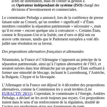
actifs de distribution, mais en confier la gestion à
un
Opérateur indépendant de système (ISO)
chargé des
décisions d’investissement et commerciales.
Le commissaire Piebalgs a annoncé, lors de la conférence de presse
faisant suite au Conseil, qu’un nombre « significatif » d’États
membres considère la séparation patrimoniale « nécessaire », mais
qu’il en reste « encore quelque uns à convaincre ». Certains États,
comme le Royaume-Uni et la Suède, ont d’ores et déjà mis en
œuvre cette mesure, tandis que le Parlement européen a voté dès
juillet une résolution en sa faveur.
Des propositions alternatives françaises et allemandes
Néanmoins, la France et l’Allemagne s’opposent au principe de la
séparation patrimoniale, ainsi qu’à l’option alternative de l’ISO, et
seraient suivies dans leur démarche par un groupe d’États suffisant à
former une minorité de blocage, incluant le Luxembourg, l’Autriche,
la Bulgarie, Chypre et la Slovaquie.
L’Allemagne et la France ont déposé le 4 décembre des propositions
alternatives, comme la Commission les y avait invitées (Lire
EURACTIV 28/11
). Cependant, le commissaire à l’énergie, Andries
Piebalgs, a déclaré ne les avoir toujours pas reçues. Ces propositions
iraient dans le sens d’un renforcement de la régulation, doublé de
l’octroi aux producteurs et/ou aux fournisseurs de parts