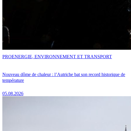
PRO
ENERGIE, ENVIRONNEMENT ET TRANSPORT
Nouveau dôme de chaleur : l’Autriche bat son record historique de
température
05.08.2026