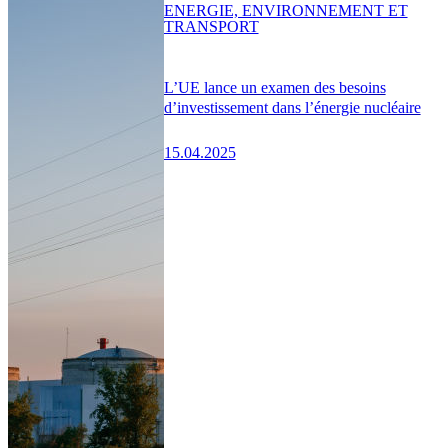
ENERGIE, ENVIRONNEMENT ET
TRANSPORT
L’UE lance un examen des besoins
d’investissement dans l’énergie nucléaire
15.04.2025