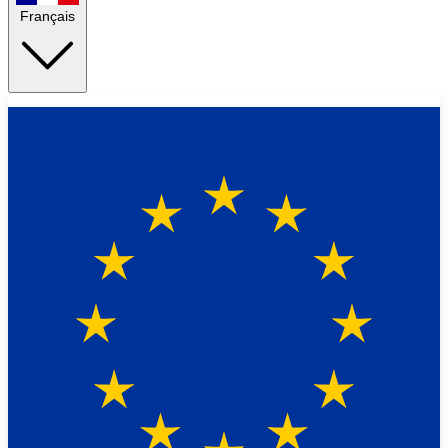
Français