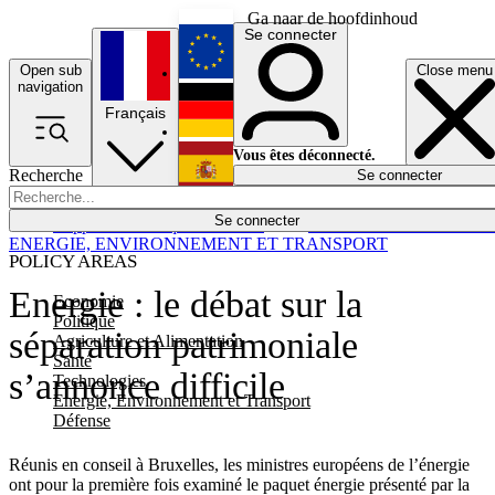
Ga naar de hoofdinhoud
Se connecter
Open sub
Close menu
English
navigation
Français
Deutsch
Vous êtes déconnecté.
Recherche
Se connecter
Español
Lumières éteintes
Se connecter
Rapporteur
Politique
Économie
Newsletters
Evénements
Em
ENERGIE, ENVIRONNEMENT ET TRANSPORT
POLICY AREAS
Energie : le débat sur la
Economie
Politique
séparation patrimoniale
Agriculture et Alimentation
Santé
s’annonce difficile
Technologies
Energie, Environnement et Transport
Défense
Réunis en conseil à Bruxelles, les ministres européens de l’énergie
ont pour la première fois examiné le paquet énergie présenté par la