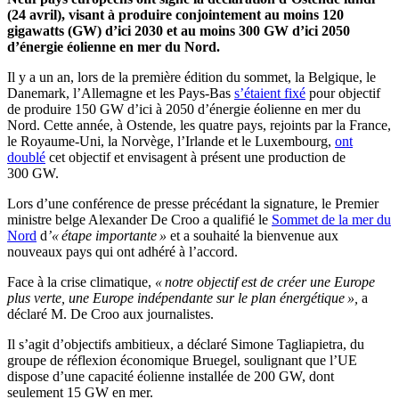
(24 avril), visant à produire conjointement au moins 120
gigawatts (GW) d’ici 2030 et au moins 300 GW d’ici 2050
d’énergie éolienne en mer du Nord.
Il y a un an, lors de la première édition du sommet, la Belgique, le
Danemark, l’Allemagne et les Pays-Bas
s’étaient fixé
pour objectif
de produire 150 GW d’ici à 2050 d’énergie éolienne en mer du
Nord. Cette année, à Ostende, les quatre pays, rejoints par la France,
le Royaume-Uni, la Norvège, l’Irlande et le Luxembourg,
ont
doublé
cet objectif et envisagent à présent une production de
300 GW.
Lors d’une conférence de presse précédant la signature, le Premier
ministre belge Alexander De Croo a qualifié le
Sommet de la mer du
Nord
d
’« étape importante »
et a souhaité la bienvenue aux
nouveaux pays qui ont adhéré à l’accord.
Face à la crise climatique,
« notre objectif est de créer une Europe
plus verte, une Europe indépendante sur le plan énergétique »,
a
déclaré M. De Croo aux journalistes.
Il s’agit d’objectifs ambitieux, a déclaré Simone Tagliapietra, du
groupe de réflexion économique Bruegel, soulignant que l’UE
dispose d’une capacité éolienne installée de 200 GW, dont
seulement 15 GW en mer.