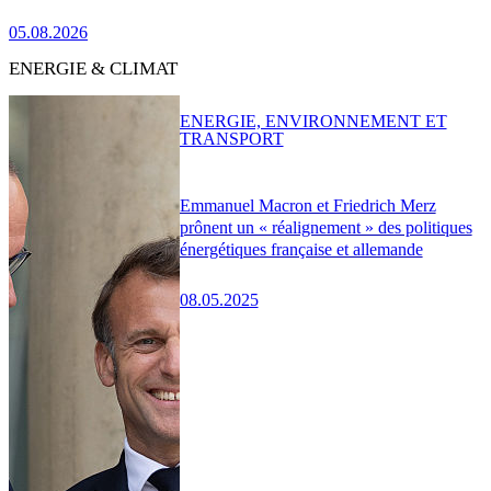
05.08.2026
ENERGIE & CLIMAT
ENERGIE, ENVIRONNEMENT ET
TRANSPORT
Emmanuel Macron et Friedrich Merz
prônent un « réalignement » des politiques
énergétiques française et allemande
08.05.2025