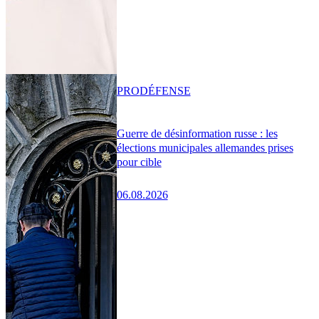
PRO
DÉFENSE
Guerre de désinformation russe : les
élections municipales allemandes prises
pour cible
06.08.2026