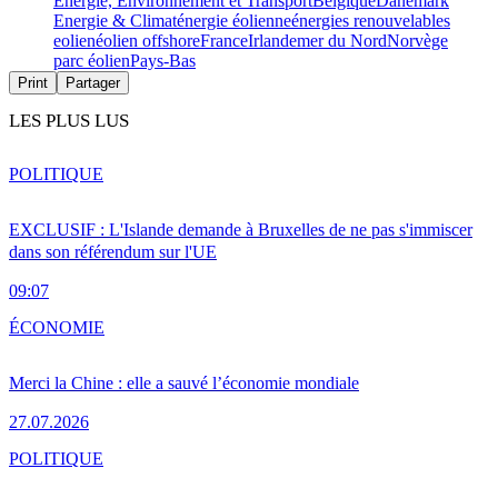
Energie, Environnement et Transport
Belgique
Danemark
Energie & Climat
énergie éolienne
énergies renouvelables
eolien
éolien offshore
France
Irlande
mer du Nord
Norvège
parc éolien
Pays-Bas
Print
Partager
LES PLUS LUS
POLITIQUE
EXCLUSIF : L'Islande demande à Bruxelles de ne pas s'immiscer
dans son référendum sur l'UE
09:07
ÉCONOMIE
Merci la Chine : elle a sauvé l’économie mondiale
27.07.2026
POLITIQUE