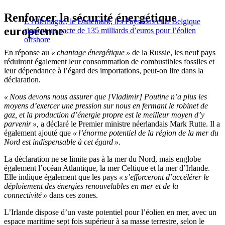
Renforcer la sécurité énergétique
L’Allemagne, le Danemark, les Pays-Bas et la Belgique
européenne
signent un pacte de 135 milliards d’euros pour l’éolien
offshore
En réponse au
« chantage énergétique »
de la Russie, les neuf pays
réduiront également leur consommation de combustibles fossiles et
leur dépendance à l’égard des importations, peut-on lire dans la
déclaration.
« Nous devons nous assurer que [Vladimir] Poutine n’a plus les
moyens d’exercer une pression sur nous en fermant le robinet de
gaz, et la production d’énergie propre est le meilleur moyen d’y
parvenir »,
a déclaré le Premier ministre néerlandais Mark Rutte. Il a
également ajouté que
« l’énorme potentiel de la région de la mer du
Nord est indispensable à cet égard ».
La déclaration ne se limite pas à la mer du Nord, mais englobe
également l’océan Atlantique, la mer Celtique et la mer d’Irlande.
Elle indique également que les pays
« s’efforceront d’accélérer le
déploiement des énergies renouvelables en mer et de la
connectivité »
dans ces zones.
L’Irlande dispose d’un vaste potentiel pour l’éolien en mer, avec un
espace maritime sept fois supérieur à sa masse terrestre, selon le