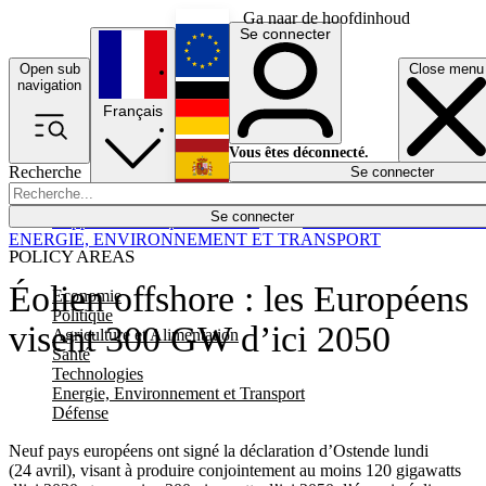
Ga naar de hoofdinhoud
Se connecter
Open sub
Close menu
English
navigation
Français
Deutsch
Vous êtes déconnecté.
Recherche
Se connecter
Español
Lumières éteintes
Se connecter
Rapporteur
Politique
Économie
Newsletters
Evénements
Em
ENERGIE, ENVIRONNEMENT ET TRANSPORT
POLICY AREAS
Éolien offshore : les Européens
Economie
Politique
visent 300 GW d’ici 2050
Agriculture et Alimentation
Santé
Technologies
Energie, Environnement et Transport
Défense
Neuf pays européens ont signé la déclaration d’Ostende lundi
(24 avril), visant à produire conjointement au moins 120 gigawatts