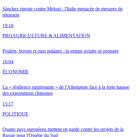
Sánchez riposte contre Meloni : l'Italie menacée de mesures de
rétorsion
19:18
PRO
AGRICULTURE & ALIMENTATION
Poulets, bovins et ours polaires : la grippe aviaire se propage
16:04
ÉCONOMIE
La « résilience surprenante » de l'Allemagne face à la forte hausse
des exportations chinoises
15:17
POLITIQUE
Quatre pays européens mettent en garde contre les projets de la
Russie pour l'Ossétie du Sud