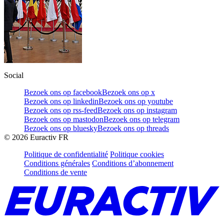
Social
Bezoek ons op facebook
Bezoek ons op x
Bezoek ons op linkedin
Bezoek ons op youtube
Bezoek ons op rss-feed
Bezoek ons op instagram
Bezoek ons op mastodon
Bezoek ons op telegram
Bezoek ons op bluesky
Bezoek ons op threads
©
2026
Euractiv FR
Politique de confidentialité
Politique cookies
Conditions générales
Conditions d’abonnement
Conditions de vente