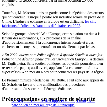
éolienne d’ici 2050, qui créera par la même occasion 20 000
emplois.
Toutefois, M. Macron a mis en garde contre la répétition des erreurs
qui ont conduit l’Europe à perdre son industrie solaire au profit de la
Chine. L’industrie éolienne en Europe est en difficulté,
les cinq
fabricants d’éoliennes étant tous déficitaires en 2022
.
Selon le groupe industriel WindEurope, cette situation est due à la
lenteur des autorisations, aux problèmes de la chaîne
d’approvisionnement, à la concurrence internationale et à des
enchères mal conçues qui entraînent un nivellement par le bas.
« En 2022, aucun parc éolien offshore à grande échelle n’aura fait
l’objet d’une décision finale d’investissement en Europe »,
a déclaré
M. Tagliapietra. Sans soutien politique, les objectifs pourraient bien
rester sur le papier, a-t-il averti, appelant à la construction d’un
«
super réseau »
en mer du Nord pour connecter les pays de la région.
Le Premier ministre néerlandais, M. Rutte, a fait écho aux appels de
M. Scholz en faveur d’une amélioration des procédures
d’autorisation du secteur de l’énergie éolienne.
Préoccupations en matière de sécurité
La Belgique continue de s’opposer au projet français de
parc éolien en mer au large de Dunkerque