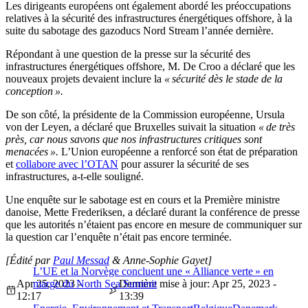
Les dirigeants européens ont également abordé les préoccupations
relatives à la sécurité des infrastructures énergétiques offshore, à la
suite du sabotage des gazoducs Nord Stream l’année dernière.
Répondant à une question de la presse sur la sécurité des
infrastructures énergétiques offshore, M. De Croo a déclaré que les
nouveaux projets devaient inclure la
« sécurité dès le stade de la
conception ».
De son côté, la présidente de la Commission européenne, Ursula
von der Leyen, a déclaré que Bruxelles suivait la situation
« de très
près, car nous savons que nos infrastructures critiques sont
menacées ».
L’Union européenne a renforcé son état de préparation
et
collabore avec l’OTAN
pour assurer la sécurité de ses
infrastructures, a-t-elle souligné.
Une enquête sur le sabotage est en cours et la Première ministre
danoise, Mette Frederiksen, a déclaré durant la conférence de presse
que les autorités n’étaient pas encore en mesure de communiquer sur
la question car l’enquête n’était pas encore terminée.
[Édité par
Paul Messad
& Anne-Sophie Gayet]
L’UE et la Norvège concluent une « Alliance verte » en
Apr 25, 2023 -
marge du North Sea Summit
Dernière mise à jour: Apr 25, 2023 -
12:17
13:39