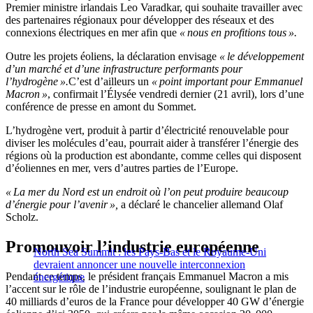
Premier ministre irlandais Leo Varadkar, qui souhaite travailler avec
des partenaires régionaux pour développer des réseaux et des
connexions électriques en mer afin que
« nous en profitions tous ».
Outre les projets éoliens, la déclaration envisage
« le développement
d’un marché et d’une infrastructure performants pour
l’hydrogène ».
C’est d’ailleurs un
« point important pour Emmanuel
Macron »
, confirmait l’Élysée vendredi dernier (21 avril), lors d’une
conférence de presse en amont du Sommet.
L’hydrogène vert,
produit
à partir d’électricité renouvelable pour
diviser les molécules d’eau, pourrait aider à transférer l’énergie des
régions où la production est abondante, comme celles qui disposent
d’éoliennes en mer, vers d’autres parties de l’Europe.
« La mer du Nord est un endroit où l’on peut produire beaucoup
d’énergie pour l’avenir »,
a déclaré le chancelier allemand Olaf
Scholz.
Promouvoir l’industrie européenne
North Sea Summit : les Pays-Bas et le Royaume-Uni
devraient annoncer une nouvelle interconnexion
Pendant ce temps, le président français Emmanuel Macron a mis
énergétique
l’accent sur le rôle de l’industrie européenne, soulignant le plan de
40 milliards d’euros de la France pour développer 40 GW d’énergie