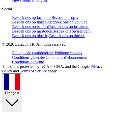
Newsletters en anglais
Social
Bezoek ons op facebook
Bezoek ons op x
Bezoek ons op linkedin
Bezoek ons op youtube
Bezoek ons op rss-feed
Bezoek ons op instagram
Bezoek ons op mastodon
Bezoek ons op telegram
Bezoek ons op bluesky
Bezoek ons op threads
©
2026
Euractiv FR. All rights reserved.
Politique de confidentialité
Politique cookies
Conditions générales
Conditions d’abonnement
Conditions de vente
This site is protected by reCAPTCHA, and the Google
Privacy
Policy
and
Terms of Service
apply.
Français