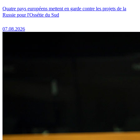
Quatre pays européens mettent en garde contre les projets de la
Russie pour l'Ossétie du Sud
07.08.2026