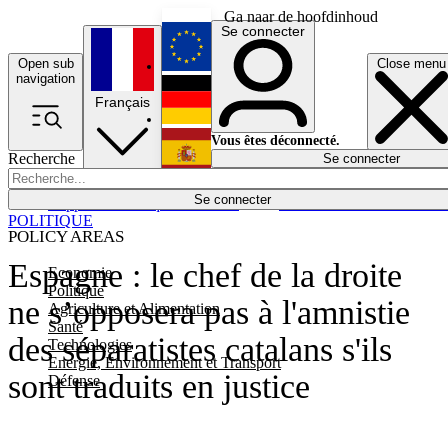
Ga naar de hoofdinhoud
Se connecter
Open sub
Close menu
English
navigation
Français
Deutsch
Vous êtes déconnecté.
Recherche
Se connecter
Español
Lumières éteintes
Se connecter
Rapporteur
Politique
Économie
Newsletters
Evénements
Em
POLITIQUE
POLICY AREAS
Espagne : le chef de la droite
Economie
Politique
ne s’opposera pas à l'amnistie
Agriculture et Alimentation
Santé
des séparatistes catalans s'ils
Technologies
Energie, Environnement et Transport
sont traduits en justice
Défense