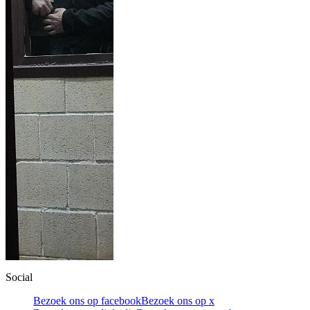
Social
Bezoek ons op facebook
Bezoek ons op x