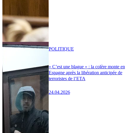
POLITIQUE
« C’est une blague » : la colère monte en
Espagne après la libération anticipée de
terroristes de l’ETA
24.04.2026