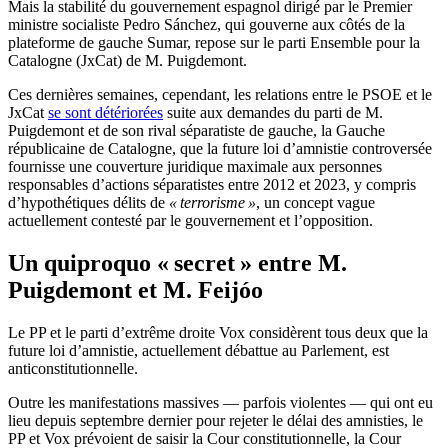
Mais la stabilité du gouvernement espagnol dirigé par le Premier
ministre socialiste Pedro Sánchez, qui gouverne aux côtés de la
plateforme de gauche Sumar, repose sur le parti Ensemble pour la
Catalogne (JxCat) de M. Puigdemont.
Ces dernières semaines, cependant, les relations entre le PSOE et le
JxCat
se sont détériorées
suite aux demandes du parti de M.
Puigdemont et de son rival séparatiste de gauche, la Gauche
républicaine de Catalogne, que la future loi d’amnistie controversée
fournisse une couverture juridique maximale aux personnes
responsables d’actions séparatistes entre 2012 et 2023, y compris
d’hypothétiques délits de
« terrorisme »
, un concept vague
actuellement contesté par le gouvernement et l’opposition.
Un quiproquo « secret » entre M.
Puigdemont et M. Feijóo
Le PP et le parti d’extrême droite Vox considèrent tous deux que la
future loi d’amnistie, actuellement débattue au Parlement, est
anticonstitutionnelle.
Outre les manifestations massives — parfois violentes — qui ont eu
lieu depuis septembre dernier pour rejeter le délai des amnisties, le
PP et Vox prévoient de saisir la Cour constitutionnelle, la Cour