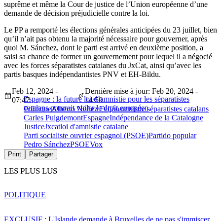
suprême et même la Cour de justice de l’Union européenne d’une
demande de décision préjudicielle contre la loi.
Le PP a remporté les élections générales anticipées du 23 juillet, bien
qu’il n’ait pas obtenu la majorité nécessaire pour gouverner, après
quoi M. Sánchez, dont le parti est arrivé en deuxième position, a
saisi sa chance de former un gouvernement pour lequel il a négocié
avec les forces séparatistes catalanes du JxCat, ainsi qu’avec les
partis basques indépendantistes PNV et EH-Bildu.
Feb 12, 2024 -
Dernière mise à jour: Feb 20, 2024 -
Espagne : la future loi d’amnistie pour les séparatistes
07:47
14:50
catalans pourrait violer le droit européen
Politique
Alberto Núñez Feijóo
amnistie séparatistes catalans
Carles Puigdemont
Espagne
Indépendance de la Catalogne
Justice
Jxcat
loi d'amnistie catalane
Parti socialiste ouvrier espagnol (PSOE)
Partido popular
Pedro Sánchez
PSOE
Vox
Print
Partager
LES PLUS LUS
POLITIQUE
EXCLUSIF : L'Islande demande à Bruxelles de ne pas s'immiscer