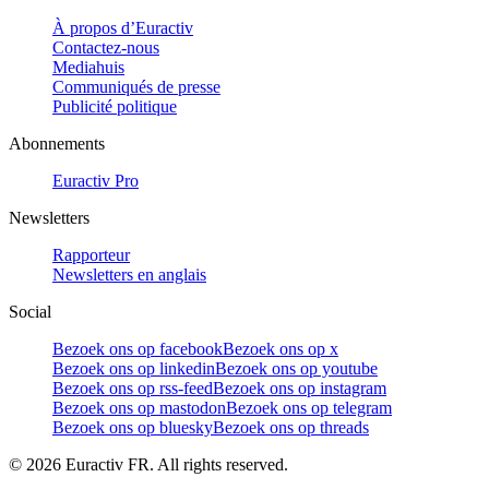
À propos d’Euractiv
Contactez-nous
Mediahuis
Communiqués de presse
Publicité politique
Abonnements
Euractiv Pro
Newsletters
Rapporteur
Newsletters en anglais
Social
Bezoek ons op facebook
Bezoek ons op x
Bezoek ons op linkedin
Bezoek ons op youtube
Bezoek ons op rss-feed
Bezoek ons op instagram
Bezoek ons op mastodon
Bezoek ons op telegram
Bezoek ons op bluesky
Bezoek ons op threads
©
2026
Euractiv FR. All rights reserved.