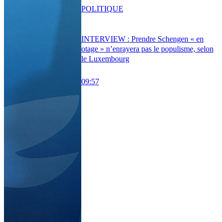
POLITIQUE
INTERVIEW : Prendre Schengen « en
otage » n’enrayera pas le populisme, selon
le Luxembourg
09:57