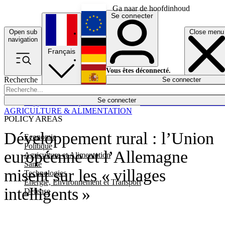
Ga naar de hoofdinhoud
Se connecter
Open sub
Close menu
English
navigation
Français
Deutsch
Vous êtes déconnecté.
Recherche
Se connecter
Español
Lumières éteintes
Se connecter
Rapporteur
Politique
Économie
Newsletters
Evénements
Em
AGRICULTURE & ALIMENTATION
POLICY AREAS
Développement rural : l’Union
Economie
Politique
européenne et l’Allemagne
Agriculture et Alimentation
Santé
misent sur les « villages
Technologies
Energie, Environnement et Transport
intelligents »
Défense