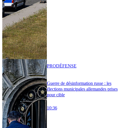
PRO
DÉFENSE
Guerre de désinformation russe : les
élections municipales allemandes prises
pour cible
10:36