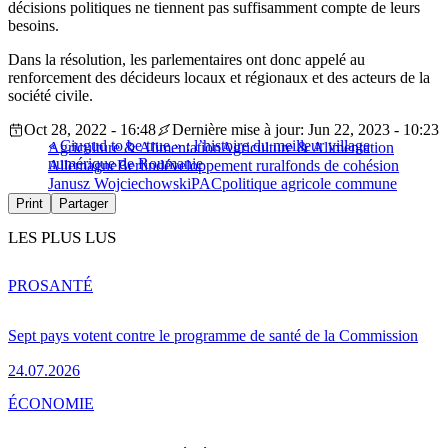
décisions politiques ne tiennent pas suffisamment compte de leurs
besoins.
Dans la résolution, les parlementaires ont donc appelé au
renforcement des décideurs locaux et régionaux et des acteurs de la
société civile.
Oct 28, 2022 - 16:48
Dernière mise à jour: Jun 22, 2023 - 10:23
« Ciugud to be true » : l’histoire du meilleur village
Agriculture & Alimentation
Agriculture & Alimentation
numérique de Roumanie
Allemagne
Berlin
développement rural
fonds de cohésion
Janusz Wojciechowski
PAC
politique agricole commune
Print
Partager
LES PLUS LUS
PRO
SANTÉ
Sept pays votent contre le programme de santé de la Commission
24.07.2026
ÉCONOMIE