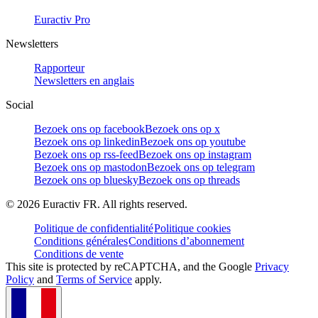
Euractiv Pro
Newsletters
Rapporteur
Newsletters en anglais
Social
Bezoek ons op facebook
Bezoek ons op x
Bezoek ons op linkedin
Bezoek ons op youtube
Bezoek ons op rss-feed
Bezoek ons op instagram
Bezoek ons op mastodon
Bezoek ons op telegram
Bezoek ons op bluesky
Bezoek ons op threads
©
2026
Euractiv FR. All rights reserved.
Politique de confidentialité
Politique cookies
Conditions générales
Conditions d’abonnement
Conditions de vente
This site is protected by reCAPTCHA, and the Google
Privacy
Policy
and
Terms of Service
apply.