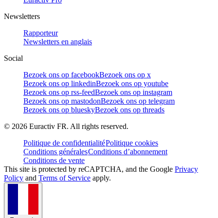
Newsletters
Rapporteur
Newsletters en anglais
Social
Bezoek ons op facebook
Bezoek ons op x
Bezoek ons op linkedin
Bezoek ons op youtube
Bezoek ons op rss-feed
Bezoek ons op instagram
Bezoek ons op mastodon
Bezoek ons op telegram
Bezoek ons op bluesky
Bezoek ons op threads
©
2026
Euractiv FR. All rights reserved.
Politique de confidentialité
Politique cookies
Conditions générales
Conditions d’abonnement
Conditions de vente
This site is protected by reCAPTCHA, and the Google
Privacy
Policy
and
Terms of Service
apply.