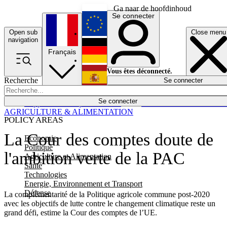
Ga naar de hoofdinhoud
Se connecter
Open sub
Close menu
English
navigation
Français
Deutsch
Vous êtes déconnecté.
Recherche
Se connecter
Español
Lumières éteintes
Se connecter
Rapporteur
Politique
Économie
Newsletters
Evénements
Em
AGRICULTURE & ALIMENTATION
POLICY AREAS
La Cour des comptes doute de
Economie
Politique
l'ambition verte de la PAC
Agriculture et Alimentation
Santé
Technologies
Energie, Environnement et Transport
Défense
La complémentarité de la Politique agricole commune post-2020
avec les objectifs de lutte contre le changement climatique reste un
grand défi, estime la Cour des comptes de l’UE.