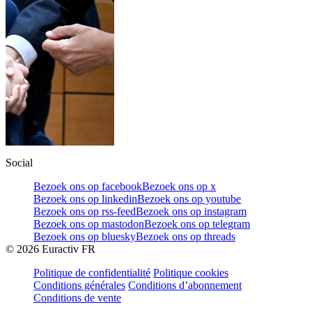
Social
Bezoek ons op facebook
Bezoek ons op x
Bezoek ons op linkedin
Bezoek ons op youtube
Bezoek ons op rss-feed
Bezoek ons op instagram
Bezoek ons op mastodon
Bezoek ons op telegram
Bezoek ons op bluesky
Bezoek ons op threads
©
2026
Euractiv FR
Politique de confidentialité
Politique cookies
Conditions générales
Conditions d’abonnement
Conditions de vente