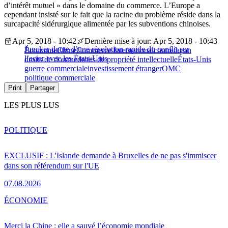
d’intérêt mutuel » dans le domaine du commerce. L’Europe a
cependant insisté sur le fait que la racine du problème réside dans la
surcapacité sidérurgique alimentée par les subventions chinoises.
Apr 5, 2018 - 10:42
Dernière mise à jour: Apr 5, 2018 - 10:43
Juncker doute d’une résolution rapide du conflit sur
Économie
Chine
Commerce International
contrefaçon
l’acier avec les États-Unis
droits de douane
droits de propriété intellectuelle
États-Unis
guerre commerciale
investissement étranger
OMC
politique commerciale
Print
Partager
LES PLUS LUS
POLITIQUE
EXCLUSIF : L'Islande demande à Bruxelles de ne pas s'immiscer
dans son référendum sur l'UE
07.08.2026
ÉCONOMIE
Merci la Chine : elle a sauvé l’économie mondiale