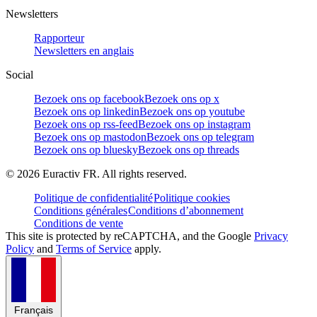
Newsletters
Rapporteur
Newsletters en anglais
Social
Bezoek ons op facebook
Bezoek ons op x
Bezoek ons op linkedin
Bezoek ons op youtube
Bezoek ons op rss-feed
Bezoek ons op instagram
Bezoek ons op mastodon
Bezoek ons op telegram
Bezoek ons op bluesky
Bezoek ons op threads
©
2026
Euractiv FR. All rights reserved.
Politique de confidentialité
Politique cookies
Conditions générales
Conditions d’abonnement
Conditions de vente
This site is protected by reCAPTCHA, and the Google
Privacy
Policy
and
Terms of Service
apply.
Français