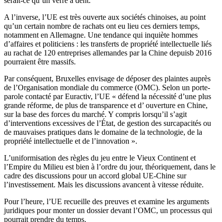
serait-ce qu’un verre à dent.
A l’inverse, l’UE est très ouverte aux sociétés chinoises, au point
qu’un certain nombre de rachats ont eu lieu ces derniers temps,
notamment en Allemagne. Une tendance qui inquiète hommes
d’affaires et politiciens : les transferts de propriété intellectuelle liés
au rachat de 120 entreprises allemandes par la Chine depuisb 2016
pourraient être massifs.
Par conséquent, Bruxelles envisage de déposer des plaintes auprès
de l’Organisation mondiale du commerce (OMC). Selon un porte-
parole contacté par Euractiv, l’UE « défend la nécessité d’une plus
grande réforme, de plus de transparence et d’ ouverture en Chine,
sur la base des forces du marché. Y compris lorsqu’il s’agit
d’interventions excessives de l’État, de gestion des surcapacités ou
de mauvaises pratiques dans le domaine de la technologie, de la
propriété intellectuelle et de l’innovation ».
L’uniformisation des règles du jeu entre le Vieux Continent et
l’Empire du Milieu est bien à l’ordre du jour, théoriquement, dans le
cadre des discussions pour un accord global UE-Chine sur
l’investissement. Mais les discussions avancent à vitesse réduite.
Pour l’heure, l’UE recueille des preuves et examine les arguments
juridiques pour monter un dossier devant l’OMC, un processus qui
pourrait prendre du temps.