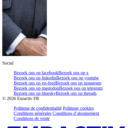
Social
Bezoek ons op facebook
Bezoek ons op x
Bezoek ons op linkedin
Bezoek ons op youtube
Bezoek ons op rss-feed
Bezoek ons op instagram
Bezoek ons op mastodon
Bezoek ons op telegram
Bezoek ons op bluesky
Bezoek ons op threads
©
2026
Euractiv FR
Politique de confidentialité
Politique cookies
Conditions générales
Conditions d’abonnement
Conditions de vente