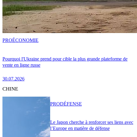
PRO
ÉCONOMIE
Pourquoi l'Ukraine prend pour cible la plus grande plateforme de
vente en ligne russe
30.07.2026
CHINE
PRO
DÉFENSE
Le Japon cherche à renforcer ses liens avec
l’Europe en matière de défense