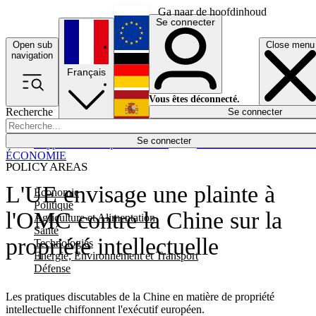
Ga naar de hoofdinhoud
Se connecter
Open sub
Close menu
English
navigation
Français
Deutsch
Vous êtes déconnecté.
Recherche
Se connecter
Español
Lumières éteintes
Se connecter
Rapporteur
Politique
Économie
Newsletters
Evénements
Em
ÉCONOMIE
POLICY AREAS
L'UE envisage une plainte à
Economie
Politique
l'OMC contre la Chine sur la
Agriculture et Alimentation
Santé
propriété intellectuelle
Technologies
Energie, Environnement et Transport
Défense
Les pratiques discutables de la Chine en matière de propriété
intellectuelle chiffonnent l'exécutif européen.