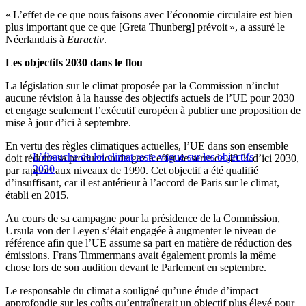
« L’effet de ce que nous faisons avec l’économie circulaire est bien
plus important que ce que [Greta Thunberg] prévoit », a assuré le
Néerlandais à
Euractiv
.
Les objectifs 2030 dans le flou
La législation sur le climat proposée par la Commission n’inclut
aucune révision à la hausse des objectifs actuels de l’UE pour 2030
et engage seulement l’exécutif européen à publier une proposition de
mise à jour d’ici à septembre.
En vertu des règles climatiques actuelles, l’UE dans son ensemble
L’ébauche de loi climat reste vague sur les objectifs
doit réduire sa production de gaz à effet de serre de 40 % d’ici 2030,
2030
par rapport aux niveaux de 1990. Cet objectif a été qualifié
d’insuffisant, car il est antérieur à l’accord de Paris sur le climat,
établi en 2015.
Au cours de sa campagne pour la présidence de la Commission,
Ursula von der Leyen s’était engagée à augmenter le niveau de
référence afin que l’UE assume sa part en matière de réduction des
émissions. Frans Timmermans avait également promis la même
chose lors de son audition devant le Parlement en septembre.
Le responsable du climat a souligné qu’une étude d’impact
approfondie sur les coûts qu’entraînerait un objectif plus élevé pour