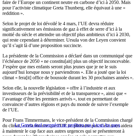
faire de l’Europe un continent neutre en carbone d’ici à 2050. Mais
pour l’activiste climatique Greta Thunberg, elle équivaut à une «
reddition ».
Selon le projet de loi dévoilé le 4 mars, l’UE devra réduire
significativement ses émissions de gaz à effet de serre d’ici à la
moitié du siècle et atteindre un objectif plus ambitieux d’ici à 2030,
qui reste cependant à déterminer. Ursula von der Leyen convient
qu’il s’agit là d’une proposition succincte.
La présidente de la Commission a déclaré dans un communiqué que
l’échéance de 2050 « ne constitu[ait] plus un objectif inconcevable.
J’espère que mes enfants seront plus jeunes que je ne le suis
aujourd’hui lorsque nous y parviendrons ». Elle a jouté que la loi
climat « fera[it] office de boussole durant les 30 prochaines années ».
Selon elle, la nouvelle législation « offre à l’industrie et aux
investisseurs de la prévisibilité et de la transparence », ainsi que «
l’avantage d’être les premiers arrivés », tout en permettant de
convaincre d’autres régions et pays du monde de suivre l’exemple
de l’UE.
Pour Frans Timmermans, le vice-président de la Commission chargé
Le Green deal européen ne profitera pas à tous les pays
du climat, « cela montre que l’UE ne plaisante pas. Cela nous aidera
à maintenir le cap face aux autres urgences qui se présenteront à