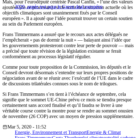
Mais, pour l’eurodéputé centriste Pascal Canfin, « l’une des valeurs
2020, année test pour le Green deal européen
ajoutées [de ce processus] est de sortir de la situation actuelle où les
objectifs climatiques sont unanimement fixés par le Conseil
européen ». Il a ajouté que l’idée pourrait trouver un certain soutien
au sein du Parlement européen.
Frans Timmermans a assuré que le recours aux actes délégués ne
l’empêcherait « pas de dormir la nuit » — balayant ainsi l’idée que
les gouvernements protesteront contre leur perte de pouvoir — mais
a précisé que toute révision de la législation existante se ferait
conformément au processus législatif régulier.
Comme pour toute proposition de la Commission, les députés et le
Conseil devront désormais s’entendre sur leurs propres positions de
négociation avant de se réunir avec l’exécutif de l’UE dans le cadre
de discussions trilatérales connues sous le nom de trilogues.
Si Frans Timmermans s’en tient à l’échéance de septembre, cela
signifie que le sommet UE-Chine prévu ce mois se tiendra presque
certainement sans accord finalisé et qu’il faudra se livrer à une
véritable course contre la montre pour se rendre au sommet onusien
de novembre (26 COP) avec un moyen de pression supplémentaire.
Mar 5, 2020 - 11:52
Energie, Environnement et Transport
Energie & Climat
Frans Timmermans
Greta Thunberg
loi climat
neutralité carbone