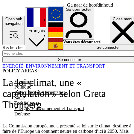
Ga naar de hoofdinhoud
Se connecter
Open sub
Close menu
English
navigation
Français
Deutsch
Vous êtes déconnecté.
Recherche
Se connecter
Español
Lumières éteintes
Se connecter
Rapporteur
Politique
Économie
Newsletters
Evénements
Em
ENERGIE, ENVIRONNEMENT ET TRANSPORT
POLICY AREAS
La loi climat, une «
Economie
Politique
capitulation » selon Greta
Agriculture et Alimentation
Santé
Thunberg
Technologies
Energie, Environnement et Transport
Défense
La Commission européenne a présenté sa loi sur le climat, destinée à
faire de l’Europe un continent neutre en carbone d’ici à 2050. Mais