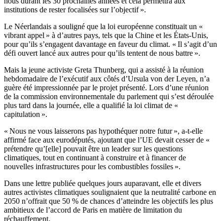
nous durant les 30 prochaines années et cela permettra aux
institutions de rester focalisées sur l’objectif ».
Le Néerlandais a souligné que la loi européenne constituait un «
vibrant appel » à d’autres pays, tels que la Chine et les États-Unis,
pour qu’ils s’engagent davantage en faveur du climat. « Il s’agit d’un
défi ouvert lancé aux autres pour qu’ils tentent de nous battre ».
Mais la jeune activiste Greta Thunberg, qui a assisté à la réunion
hebdomadaire de l’exécutif aux côtés d’Ursula von der Leyen, n’a
guère été impressionnée par le projet présenté. Lors d’une réunion
de la commission environnementale du parlement qui s’est déroulée
plus tard dans la journée, elle a qualifié la loi climat de «
capitulation ».
« Nous ne vous laisserons pas hypothéquer notre futur », a-t-elle
affirmé face aux eurodéputés, ajoutant que l’UE devait cesser de «
prétendre qu’[elle] pouvait être un leader sur les questions
climatiques, tout en continuant à construire et à financer de
nouvelles infrastructures pour les combustibles fossiles ».
Dans une lettre publiée quelques jours auparavant, elle et divers
autres activistes climatiques soulignaient que la neutralité carbone en
2050 n’offrait que 50 % de chances d’atteindre les objectifs les plus
ambitieux de l’accord de Paris en matière de limitation du
réchauffement.