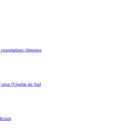
s exportations chinoises
e pour l'Ossétie du Sud
licium