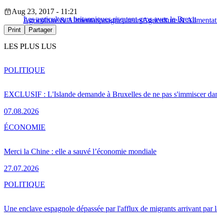
Aug 23, 2017 - 11:21
Les agriculteurs britanniques risquent gros avec le Brexit
Agriculture & Alimentation
agriculteurs
Agriculture & Alimentat
Print
Partager
LES PLUS LUS
POLITIQUE
EXCLUSIF : L'Islande demande à Bruxelles de ne pas s'immiscer dan
07.08.2026
ÉCONOMIE
Merci la Chine : elle a sauvé l’économie mondiale
27.07.2026
POLITIQUE
Une enclave espagnole dépassée par l'afflux de migrants arrivant par 