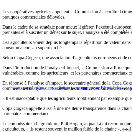
Les coopératives agricoles appellent la Commission à accroître la tra
pratiques commerciales déloyales.
Dans le cadre de sa stratégie pour mieux légiférer, l’exécutif européen
prenantes et à susciter un débat sur le sujet, l’analyse a été complétée
Les agriculteurs voient depuis longtemps la répartition de valeur dans l
consommateurs au supermarché.
Selon Copa-Cogeca, une association d’agriculteurs européens et de co
Dans l’introduction de l’analyse d’impact, la Commission affirme que c
vulnérables, comme les agriculteurs, et les partenaires commerciaux é
En réponse à l’analyse d’impact, le secrétaire général de la Copa Cog
Lancement d’une consultation européenne sur l’équité dans la c
commerciales déloyales ». Selon lui, les initiatives volontaires développ
« Il est inacceptable que les agriculteurs n’obtiennent par exemple que
Copa Cogeca appelle aussi à une meilleure transparence dans la chaine a
partenaires commerciaux.
Le commissaire à l’agriculture, Phil Hogan, a quant à lui reconnu que 
agriculteurs, « ils restent souvent le maillon faible de la chaine », a-t-