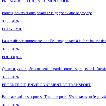
PRO
AGRICULTURE & ALIMENTATION
Poulets, bovins et ours polaires : la grippe aviaire se propage
07.08.2026
ÉCONOMIE
La « résilience surprenante » de l'Allemagne face à la forte hausse de
07.08.2026
POLITIQUE
Quatre pays européens mettent en garde contre les projets de la Russi
07.08.2026
PRO
ENERGIE, ENVIRONNEMENT ET TRANSPORT
Panneaux solaires et puces : Trump impose 15% de taxes sur le polysi
07.08.2026