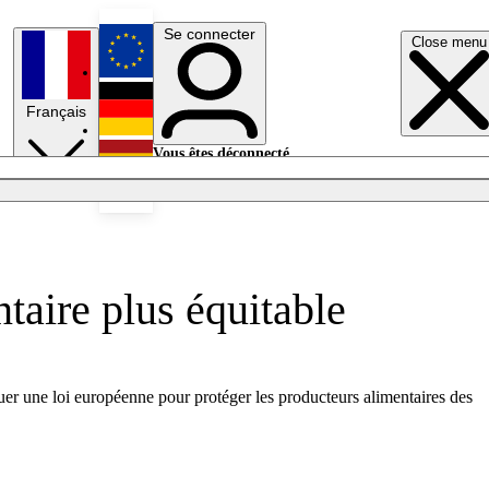
Se connecter
Close menu
English
Français
Deutsch
Vous êtes déconnecté.
Se connecter
Español
Lumières éteintes
taire plus équitable
uer une loi européenne pour protéger les producteurs alimentaires des