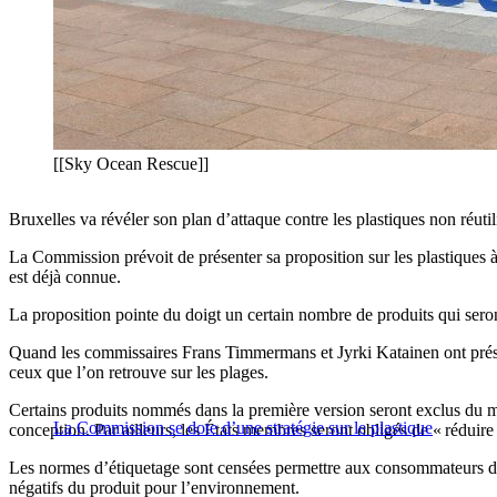
[[Sky Ocean Rescue]]
Bruxelles va révéler son plan d’attaque contre les plastiques non réutil
La Commission prévoit de présenter sa proposition sur les plastiques 
est déjà connue.
La proposition pointe du doigt un certain nombre de produits qui seront c
Quand les commissaires Frans Timmermans et Jyrki Katainen ont présenté
ceux que l’on retrouve sur les plages.
Certains produits nommés dans la première version seront exclus du ma
La Commission se dote d’une stratégie sur le plastique
conception. Par ailleurs, les États membres seront obligés de « réduire
Les normes d’étiquetage sont censées permettre aux consommateurs de f
négatifs du produit pour l’environnement.