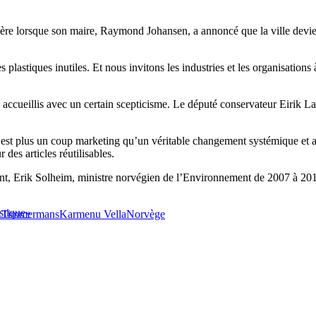
nière lorsque son maire, Raymond Johansen, a annoncé que la ville devie
 plastiques inutiles. Et nous invitons les industries et les organisations
 accueillis avec un certain scepticisme. Le député conservateur Eirik L
st plus un coup marketing qu’un véritable changement systémique et ajou
des articles réutilisables.
, Erik Solheim, ministre norvégien de l’Environnement de 2007 à 2012, a
stique»
s Timmermans
Karmenu Vella
Norvège