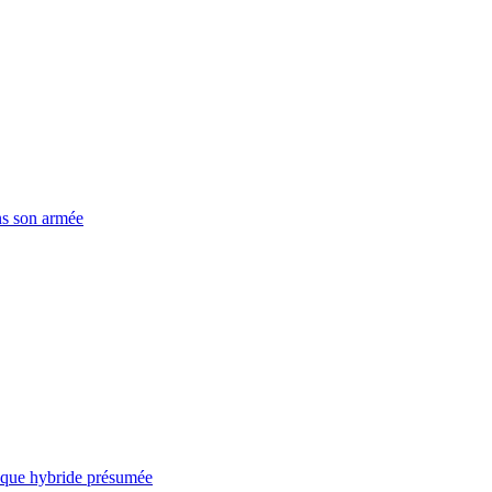
ns son armée
taque hybride présumée