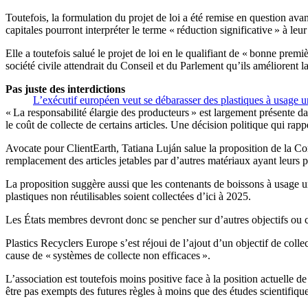
Toutefois, la formulation du projet de loi a été remise en question av
capitales pourront interpréter le terme « réduction significative » à leu
Elle a toutefois salué le projet de loi en le qualifiant de « bonne pre
société civile attendrait du Conseil et du Parlement qu’ils améliorent l
Pas juste des interdictions
L’exécutif européen veut se débarasser des plastiques à usage 
« La responsabilité élargie des producteurs » est largement présente d
le coût de collecte de certains articles. Une décision politique qui rapp
Avocate pour ClientEarth, Tatiana Luján salue la proposition de la Co
remplacement des articles jetables par d’autres matériaux ayant leurs
La proposition suggère aussi que les contenants de boissons à usage un
plastiques non réutilisables soient collectées d’ici à 2025.
Les États membres devront donc se pencher sur d’autres objectifs ou
Plastics Recyclers Europe s’est réjoui de l’ajout d’un objectif de colle
cause de « systèmes de collecte non efficaces ».
L’association est toutefois moins positive face à la position actuelle 
être pas exempts des futures règles à moins que des études scientifique