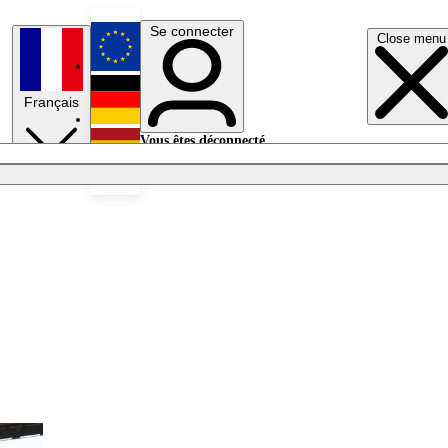
Se connecter
Close menu
English
Français
Deutsch
Vous êtes déconnecté.
Se connecter
Español
Lumières éteintes