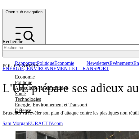
Open sub navigation
Recherche
Rapporteur
Politique
Économie
Newsletters
Evénements
Em
POLICY AREAS
ENERGIE, ENVIRONNEMENT ET TRANSPORT
Economie
Politique
L'UE prépare ses adieux au
Agriculture et Alimentation
Santé
Technologies
Energie, Environnement et Transport
Défense
Bruxelles va révéler son plan d’attaque contre les plastiques non réutil
Sam Morgan
EURACTIV.com