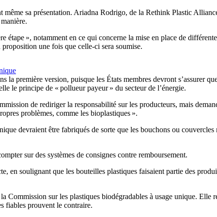
ant même sa présentation. Ariadna Rodrigo, de la Rethink Plastic Alliance
r manière.
mière étape », notamment en ce qui concerne la mise en place de différen
a proposition une fois que celle-ci sera soumise.
unique
ans la première version, puisque les États membres devront s’assurer qu
elle le principe de « pollueur payeur » du secteur de l’énergie.
mmission de rediriger la responsabilité sur les producteurs, mais demand
 propres problèmes, comme les bioplastiques ».
ique devraient être fabriqués de sorte que les bouchons ou couvercles res
 compter sur des systèmes de consignes contre remboursement.
cte, en soulignant que les bouteilles plastiques faisaient partie des prod
de la Commission sur les plastiques biodégradables à usage unique. Elle 
s fiables prouvent le contraire.