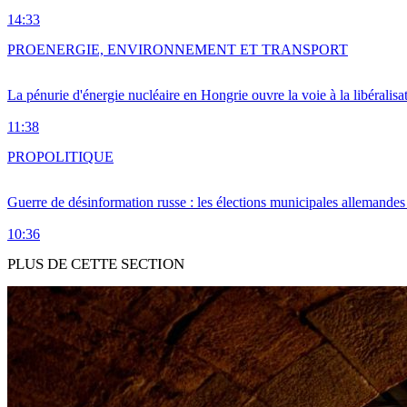
14:33
PRO
ENERGIE, ENVIRONNEMENT ET TRANSPORT
La pénurie d'énergie nucléaire en Hongrie ouvre la voie à la libéralis
11:38
PRO
POLITIQUE
Guerre de désinformation russe : les élections municipales allemandes 
10:36
PLUS DE CETTE SECTION