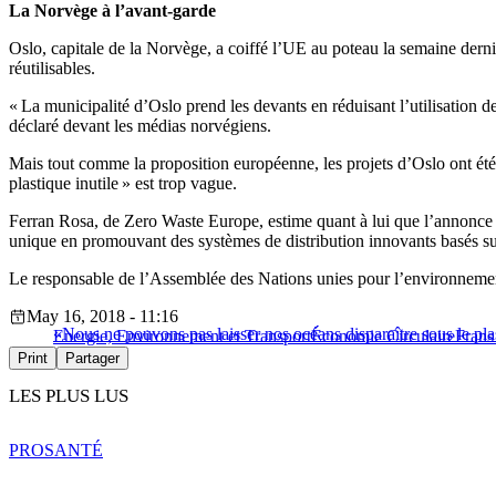
La Norvège à l’avant-garde
Oslo, capitale de la Norvège, a coiffé l’UE au poteau la semaine der
réutilisables.
« La municipalité d’Oslo prend les devants en réduisant l’utilisation des
déclaré devant les médias norvégiens.
Mais tout comme la proposition européenne, les projets d’Oslo ont été
plastique inutile » est trop vague.
Ferran Rosa, de Zero Waste Europe, estime quant à lui que l’annonce e
unique en promouvant des systèmes de distribution innovants basés sur 
Le responsable de l’Assemblée des Nations unies pour l’environnement
May 16, 2018 - 11:16
«Nous ne pouvons pas laisser nos océans disparaître sous le pla
Energie, Environnement et Transport
Économie Circulaire
Fran
Print
Partager
LES PLUS LUS
PRO
SANTÉ