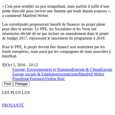
« Cela peut sembler un peu insignifiant, mais parfois il suffit d’une
petite étincelle pour raviver une flamme qui brule depuis toujours »,
a commenté Manfred Weber.
Les eurodéputés proposeront bientôt de financer un projet pilote
pour tâter le terrain. Le PPE, les Socialistes et les Verts ont
néanmoins décidé de ne pas inclure un amendement dans le projet
de budget 2017, repoussant le lancement du programme à 2018.
Pour le PPE, le projet devrait être financé non seulement par les
fonds européens, mais aussi par les compagnies de train associées à
InterRail.
Oct 5, 2016 - 10:12
Energie, Environnement et Transport
Energie & Climat
Europe
Europe sociale & Emploi
euroscepticisme
Manfred Weber
Populisme
Transport
Violeta Bulc
Print
Partager
LES PLUS LUS
PRO
SANTÉ