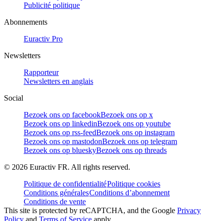
Publicité politique
Abonnements
Euractiv Pro
Newsletters
Rapporteur
Newsletters en anglais
Social
Bezoek ons op facebook
Bezoek ons op x
Bezoek ons op linkedin
Bezoek ons op youtube
Bezoek ons op rss-feed
Bezoek ons op instagram
Bezoek ons op mastodon
Bezoek ons op telegram
Bezoek ons op bluesky
Bezoek ons op threads
©
2026
Euractiv FR. All rights reserved.
Politique de confidentialité
Politique cookies
Conditions générales
Conditions d’abonnement
Conditions de vente
This site is protected by reCAPTCHA, and the Google
Privacy
Policy
and
Terms of Service
apply.