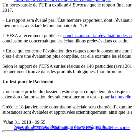
Un porte-parole de l’UE a expliqué à
Euractiv
que le rapport final su
2017.
« Le rapport sera évalué par l’État membre rapporteur, dont l’évaluatio
membres », a déclaré le fonctionnaire de l’UE.
L’EFSA a récemment publié ses
conclusions sur la réévaluation des 
conclusion ne concernait que les échantillons prélevés dans ce cadre.
« En ce qui concerne l’évaluation des risques pour le consommateur, l’E
c’est-à-dire une évaluation plus complète, car elle examine les résidus 
Selon le rapport de l’EFSA sur les résidus de 140 pesticides (avril 2017
fréquemment trouvé dans les produits biologiques, l’ion bromure.
Un test pour le Parlement
Une source proche du dossier a estimé que, compte tenu des risques cla
extension d’autorisation devrait constituer un « test » pour
la nouvell
Créée le 18 janvier, cette commission spéciale sera chargée d’examine
substances sont évaluées et approuvées scientifiquement, ainsi que le
Jan 31, 2018 - 09:55
La sortie des pesticides manque de volonté politique
Agriculture & Alimentation
agriculture bio
glyphosate
Pesticides