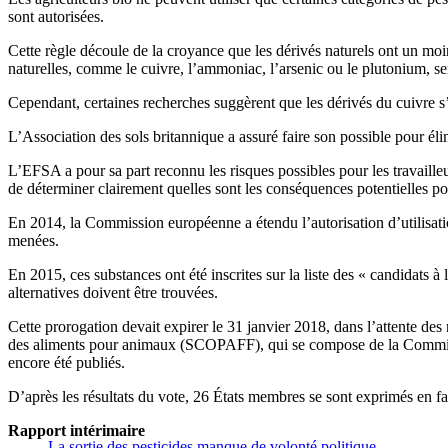
sont autorisées.
Cette règle découle de la croyance que les dérivés naturels ont un mo
naturelles, comme le cuivre, l’ammoniac, l’arsenic ou le plutonium, se
Cependant, certaines recherches suggèrent que les dérivés du cuivre s
L’Association des sols britannique a assuré faire son possible pour él
L’EFSA a pour sa part reconnu les risques possibles pour les travaill
de déterminer clairement quelles sont les conséquences potentielles p
En 2014, la Commission européenne a étendu l’autorisation d’utilisatio
menées.
En 2015, ces substances ont été inscrites sur la liste des « candidats à
alternatives doivent être trouvées.
Cette prorogation devait expirer le 31 janvier 2018, dans l’attente d
des aliments pour animaux (SCOPAFF), qui se compose de la Commissi
encore été publiés.
D’après les résultats du vote, 26 États membres se sont exprimés en fa
Rapport intérimaire
La sortie des pesticides manque de volonté politique