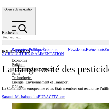
Open sub navigation
Recherche
Rapporteur
Politique
Économie
Newsletters
Evénements
Em
POLICY AREAS
AGRICULTURE & ALIMENTATION
Economie
Politique
La dangerosité des pesticid
Agriculture et Alimentation
Santé
Technologies
Energie, Environnement et Transport
Défense
La Commission européenne et les États membres ont réautorisé l’utilisa
Sarantis Michalopoulos
EURACTIV.com