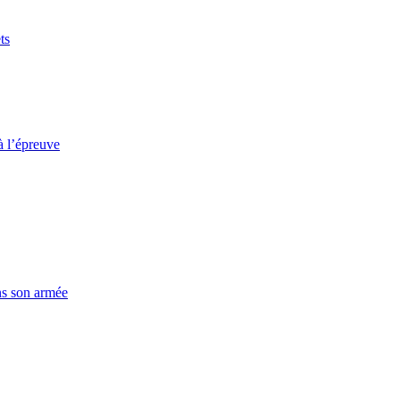
ts
à l’épreuve
ns son armée