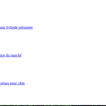
taque hybride présumée
ation du marché
prises pour cible