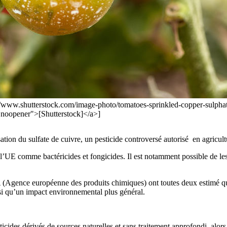
ps://www.shutterstock.com/image-photo/tomatoes-sprinkled-copper-sulpha
oopener">[Shutterstock]</a>]
tion du sulfate de cuivre, un pesticide controversé autorisé en agricult
l’UE comme bactéricides et fongicides. Il est notamment possible de les u
(Agence européenne des produits chimiques) ont toutes deux estimé que l
nsi qu’un impact environnemental plus général.
sticides dérivés de sources naturelles et sans traitement approfondi, alor