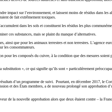
indre impact sur l’environnement, et laissent moins de résidus dans les 
raient de fait extrêmement toxiques.
’accumulent dans les sols et constituent les résidus les plus communémen
iminer ces substances, mais se plaint du manque d’alternatives.
eurs, ainsi que pour les animaux terrestres et non terrestres. L’agence
our les consommateurs.
n pour les composés du cuivre, à la condition que des mesures soient pri
 la substitution », ce qui signifie qu’ils sont « particulièrement préoccu
es résultats d’un programme de suivi. Pourtant, en décembre 2017, le Co
on et des États membres, a de nouveau prolongé son approbation d’un 
veur de la nouvelle approbation alors que deux étaient contre – la Fran