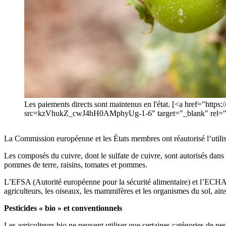
Les paiements directs sont maintenus en l'état. [<a href="htt
src=kzVhukZ_cwJ4hH0AMphyUg-1-6" target="_blank" rel="n
La Commission européenne et les États membres ont réautorisé l’utilisa
Les composés du cuivre, dont le sulfate de cuivre, sont autorisés dans 
pommes de terre, raisins, tomates et pommes.
L’EFSA (Autorité européenne pour la sécurité alimentaire) et l’ECHA 
agriculteurs, les oiseaux, les mammifères et les organismes du sol, ai
Pesticides « bio » et conventionnels
Les agriculteurs bio ne peuvent utiliser que certaines catégories de pe