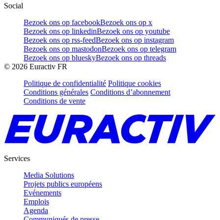
Social
Bezoek ons op facebook
Bezoek ons op x
Bezoek ons op linkedin
Bezoek ons op youtube
Bezoek ons op rss-feed
Bezoek ons op instagram
Bezoek ons op mastodon
Bezoek ons op telegram
Bezoek ons op bluesky
Bezoek ons op threads
©
2026
Euractiv FR
Politique de confidentialité
Politique cookies
Conditions générales
Conditions d’abonnement
Conditions de vente
Services
Media Solutions
Projets publics européens
Evénements
Emplois
Agenda
Communiqués de presse