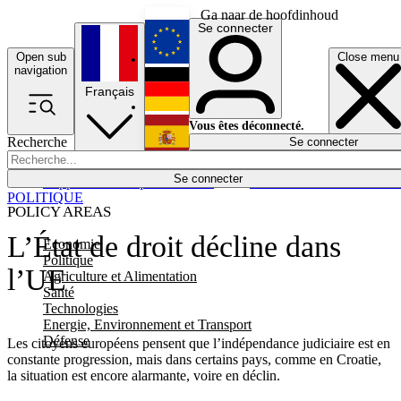
Ga naar de hoofdinhoud
Se connecter
Open sub
Close menu
English
navigation
Français
Deutsch
Vous êtes déconnecté.
Recherche
Se connecter
Español
Lumières éteintes
Se connecter
Rapporteur
Politique
Économie
Newsletters
Evénements
Em
POLITIQUE
POLICY AREAS
L’État de droit décline dans
Economie
Politique
l’UE
Agriculture et Alimentation
Santé
Technologies
Energie, Environnement et Transport
Défense
Les citoyens européens pensent que l’indépendance judiciaire est en
constante progression, mais dans certains pays, comme en Croatie,
la situation est encore alarmante, voire en déclin.