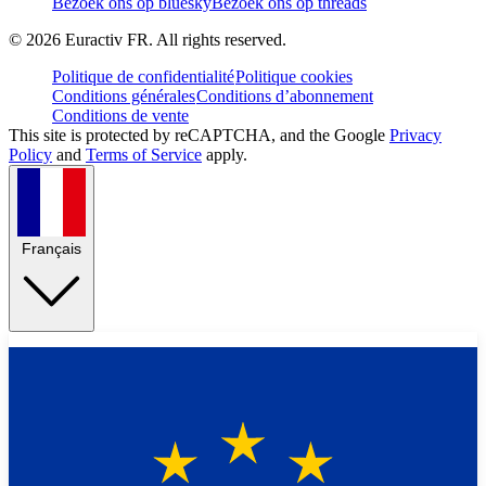
Bezoek ons op bluesky
Bezoek ons op threads
©
2026
Euractiv FR. All rights reserved.
Politique de confidentialité
Politique cookies
Conditions générales
Conditions d’abonnement
Conditions de vente
This site is protected by reCAPTCHA, and the Google
Privacy
Policy
and
Terms of Service
apply.
Français