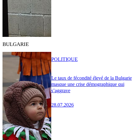
BULGARIE
POLITIQUE
Le taux de fécondité élevé de la Bulgarie
masque une crise démographique qui
s’aggrave
28.07.2026