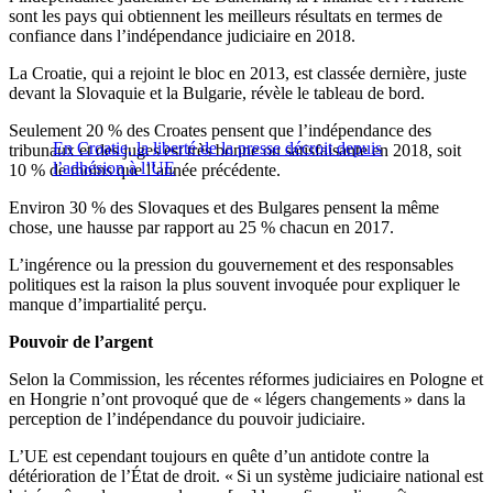
sont les pays qui obtiennent les meilleurs résultats en termes de
confiance dans l’indépendance judiciaire en 2018.
La Croatie, qui a rejoint le bloc en 2013, est classée dernière, juste
devant la Slovaquie et la Bulgarie, révèle le tableau de bord.
Seulement 20 % des Croates pensent que l’indépendance des
En Croatie, la liberté de la presse décroit depuis
tribunaux et des juges est très bonne ou satisfaisante en 2018, soit
l’adhésion à l’UE
10 % de moins que l’année précédente.
Environ 30 % des Slovaques et des Bulgares pensent la même
chose, une hausse par rapport au 25 % chacun en 2017.
L’ingérence ou la pression du gouvernement et des responsables
politiques est la raison la plus souvent invoquée pour expliquer le
manque d’impartialité perçu.
Pouvoir de l’argent
Selon la Commission, les récentes réformes judiciaires en Pologne et
en Hongrie n’ont provoqué que de « légers changements » dans la
perception de l’indépendance du pouvoir judiciaire.
L’UE est cependant toujours en quête d’un antidote contre la
détérioration de l’État de droit. « Si un système judiciaire national est