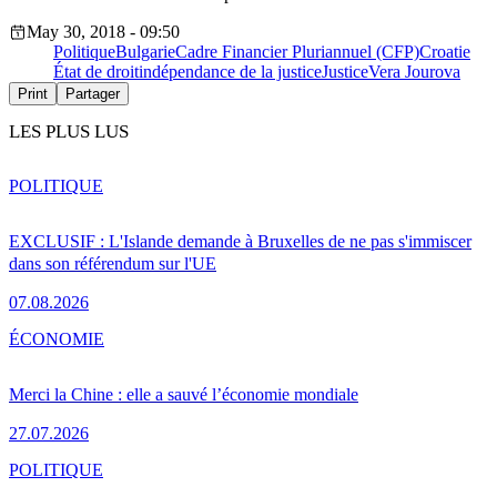
May 30, 2018 - 09:50
Politique
Bulgarie
Cadre Financier Pluriannuel (CFP)
Croatie
État de droit
indépendance de la justice
Justice
Vera Jourova
Print
Partager
LES PLUS LUS
POLITIQUE
EXCLUSIF : L'Islande demande à Bruxelles de ne pas s'immiscer
dans son référendum sur l'UE
07.08.2026
ÉCONOMIE
Merci la Chine : elle a sauvé l’économie mondiale
27.07.2026
POLITIQUE