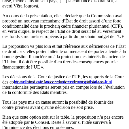
brisé, même dans un seul pays, […] la confiance disparaîtra », a
averti Vĕra Jourová.
Au cours de la présentation, elle a déclaré que la Commission avait
proposé un nouveau mécanisme d’État de droit assorti d’une forte
conditionnalité dans le prochain cadre financier pluriannuel (CFP),
en vertu duquel le respect de l’État de droit serait lié au versement
des fonds structurels européens à partir du prochain budget de l’UE.
La proposition va plus loin et fait référence aux déficiences de l’État
de droit : « si elles portent atteinte ou menacent de porter atteinte à la
bonne gestion financière ou à la protection des intérêts financiers de
l’Union, il doit être possible d’en tirer des conséquences pour le
financement de l’UE ».
Les décisions de la Cour de justice de l’UE, les rapports de la Cour
Bruxelles conditionne ses subventions à l’État de droit
des comptes, ainsi que les conclusions des organisations
internationales pertinentes seront pris en compte lors de l’évaluation
de la conformité des États membres.
Tous les pays mis en cause auront la possibilité de fournir des
contre-preuves avant qu’une décision ne soit prise.
Bien que cette option soit sur la table, la proposition n’a pas encore
été adoptée par le Conseil. Reste à savoir si l’idée survivra à
l’imminence des élections européennes.