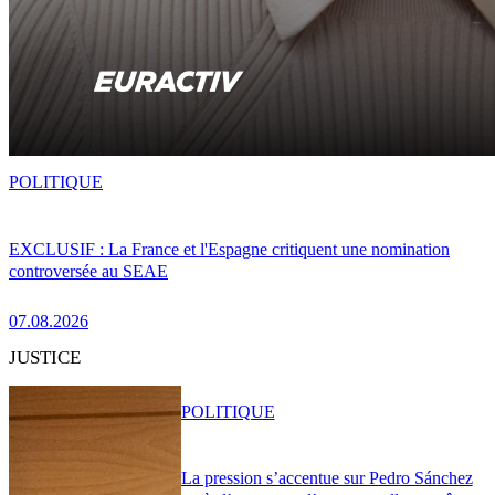
POLITIQUE
EXCLUSIF : La France et l'Espagne critiquent une nomination
controversée au SEAE
07.08.2026
JUSTICE
POLITIQUE
La pression s’accentue sur Pedro Sánchez