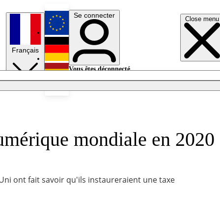
Se connecter
Close menu
English
Français
Deutsch
Vous êtes déconnecté.
Se connecter
Español
Lumières éteintes
numérique mondiale en 2020
i ont fait savoir qu'ils instaureraient une taxe