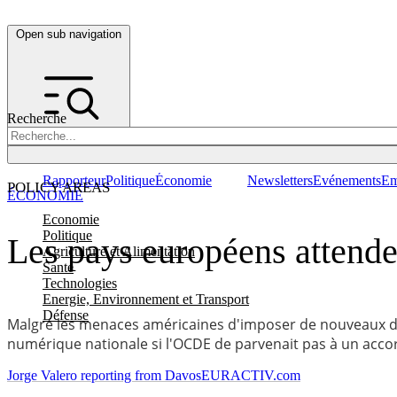
Open sub navigation
Recherche
Rapporteur
Politique
Économie
Newsletters
Evénements
Em
POLICY AREAS
ÉCONOMIE
Economie
Politique
Les pays européens attend
Agriculture et Alimentation
Santé
Technologies
Energie, Environnement et Transport
Défense
Malgré les menaces américaines d'imposer de nouveaux droit
numérique nationale si l'OCDE de parvenait pas à un accord 
Jorge Valero reporting from Davos
EURACTIV.com