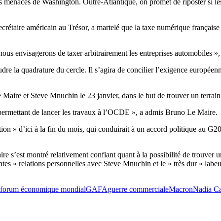
s menaces de Washington. Outre-Atlantique, on promet de riposter si les
rétaire américain au Trésor, a martelé que la taxe numérique française 
ous envisagerons de taxer arbitrairement les entreprises automobiles », a
e la quadrature du cercle. Il s’agira de concilier l’exigence européenne
aire et Steve Mnuchin le 23 janvier, dans le but de trouver un terrain
se permettant de lancer les travaux à l’OCDE », a admis Bruno Le Maire.
» d’ici à la fin du mois, qui conduirait à un accord politique au G20 en
ire s’est montré relativement confiant quant à la possibilité de trouver
tes » relations personnelles avec Steve Mnuchin et le « très dur » lab
forum économique mondial
GAFA
guerre commerciale
Macron
Nadia Ca