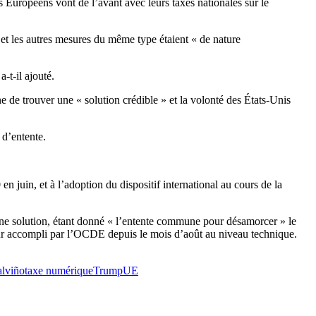
 Européens vont de l’avant avec leurs taxes nationales sur le
et les autres mesures du même type étaient « de nature
-t-il ajouté.
 de trouver une « solution crédible » et la volonté des États-Unis
 d’entente.
 juin, et à l’adoption du dispositif international au cours de la
 une solution, étant donné « l’entente commune pour désamorcer » le
eur accompli par l’OCDE depuis le mois d’août au niveau technique.
lviño
taxe numérique
Trump
UE