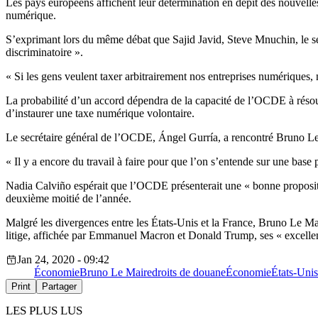
Les pays européens affichent leur détermination en dépit des nouvelle
numérique.
S’exprimant lors du même débat que Sajid Javid, Steve Mnuchin, le sec
discriminatoire ».
« Si les gens veulent taxer arbitrairement nos entreprises numériques, n
La probabilité d’un accord dépendra de la capacité de l’OCDE à résoudr
d’instaurer une taxe numérique volontaire.
Le secrétaire général de l’OCDE, Ángel Gurría, a rencontré Bruno Le M
« Il y a encore du travail à faire pour que l’on s’entende sur une ba
Nadia Calviño espérait que l’OCDE présenterait une « bonne proposition 
deuxième moitié de l’année.
Malgré les divergences entre les États-Unis et la France, Bruno Le Ma
litige, affichée par Emmanuel Macron et Donald Trump, ses « excellen
Jan 24, 2020 - 09:42
Économie
Bruno Le Maire
droits de douane
Économie
États-Unis
Print
Partager
LES PLUS LUS