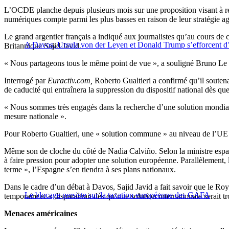
L’OCDE planche depuis plusieurs mois sur une proposition visant à remé
numériques compte parmi les plus basses en raison de leur stratégie agre
Le grand argentier français a indiqué aux journalistes qu’au cours de c
A Davos, Ursula von der Leyen et Donald Trump s’efforcent d’a
Britannique Sajid Javid.
« Nous partageons tous le même point de vue », a souligné Bruno Le Ma
Interrogé par
Euractiv.com,
Roberto Gualtieri a confirmé qu’il soutena
de caducité qui entraînera la suppression du dispositif national dès qu
« Nous sommes très engagés dans la recherche d’une solution mondiale.
mesure nationale ».
Pour Roberto Gualtieri, une « solution commune » au niveau de l’UE 
Même son de cloche du côté de Nadia Calviño. Selon la ministre espag
à faire pression pour adopter une solution européenne. Parallèlement, 
terme », l’Espagne s’en tiendra à ses plans nationaux.
Dans le cadre d’un débat à Davos, Sajid Javid a fait savoir que le Roya
Le blocage persiste sur la taxation européenne des GAFA
temporaire et « disparaîtrait dès qu’une solution internationale serait t
Menaces américaines