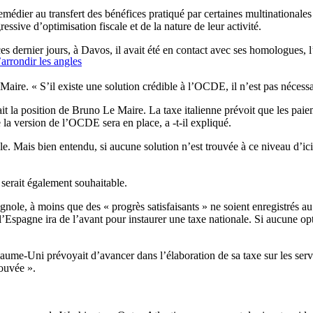
dier au transfert des bénéfices pratiqué par certaines multinationales p
ssive d’optimisation fiscale et de la nature de leur activité.
es dernier jours, à Davos, il avait été en contact avec ses homologues, 
rrondir les angles
ire. « S’il existe une solution crédible à l’OCDE, il n’est pas nécessa
it la position de Bruno Le Maire. La taxe italienne prévoit que les paieme
e la version de l’OCDE sera en place, a -t-il expliqué.
 Mais bien entendu, si aucune solution n’est trouvée à ce niveau d’ici 
serait également souhaitable.
nole, à moins que des « progrès satisfaisants » ne soient enregistrés a
l’Espagne ira de l’avant pour instaurer une taxe nationale. Si aucune o
ume-Uni prévoyait d’avancer dans l’élaboration de sa taxe sur les service
rouvée ».