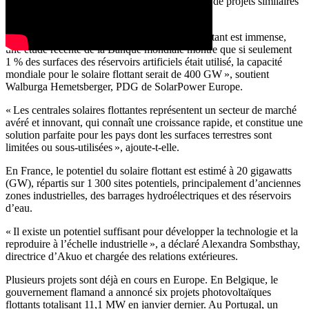
foyers. Mais l’industrie affirme qu’une myriade de projets similaires
pourrait voir le jour dans les années à venir.
« Le potentiel du marché du photovoltaïque flottant est immense,
une étude récente de la Banque mondiale montre que si seulement
1 % des surfaces des réservoirs artificiels était utilisé, la capacité
mondiale pour le solaire flottant serait de 400 GW », soutient
Walburga Hemetsberger, PDG de SolarPower Europe.
« Les centrales solaires flottantes représentent un secteur de marché
avéré et innovant, qui connaît une croissance rapide, et constitue une
solution parfaite pour les pays dont les surfaces terrestres sont
limitées ou sous-utilisées », ajoute-t-elle.
En France, le potentiel du solaire flottant est estimé à 20 gigawatts
(GW), répartis sur 1 300 sites potentiels, principalement d’anciennes
zones industrielles, des barrages hydroélectriques et des réservoirs
d’eau.
« Il existe un potentiel suffisant pour développer la technologie et la
reproduire à l’échelle industrielle », a déclaré Alexandra Sombsthay,
directrice d’Akuo et chargée des relations extérieures.
Plusieurs projets sont déjà en cours en Europe. En Belgique, le
gouvernement flamand a annoncé six projets photovoltaïques
flottants totalisant 11,1 MW en janvier dernier. Au Portugal, un