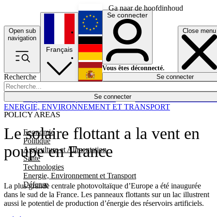
Ga naar de hoofdinhoud
Se connecter
Open sub
Close menu
English
navigation
Français
Deutsch
Vous êtes déconnecté.
Recherche
Se connecter
Español
Lumières éteintes
Se connecter
Rapporteur
Politique
Économie
Newsletters
Evénements
Em
ENERGIE, ENVIRONNEMENT ET TRANSPORT
POLICY AREAS
Le solaire flottant a la vent en
Economie
Politique
poupe en France
Agriculture et Alimentation
Santé
Technologies
Energie, Environnement et Transport
Défense
La plus grande centrale photovoltaïque d’Europe a été inaugurée
dans le sud de la France. Les panneaux flottants sur un lac illustrent
aussi le potentiel de production d’énergie des réservoirs artificiels.