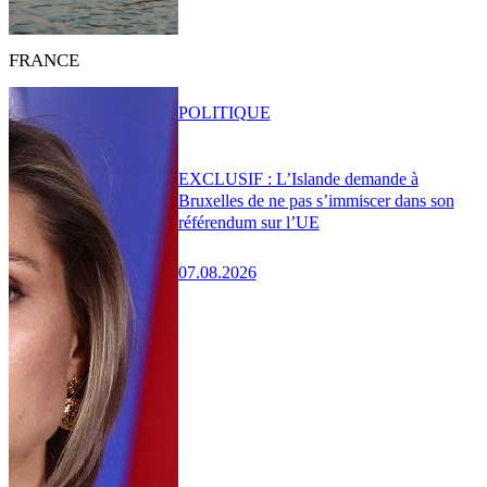
FRANCE
POLITIQUE
EXCLUSIF : L’Islande demande à
Bruxelles de ne pas s’immiscer dans son
référendum sur l’UE
07.08.2026