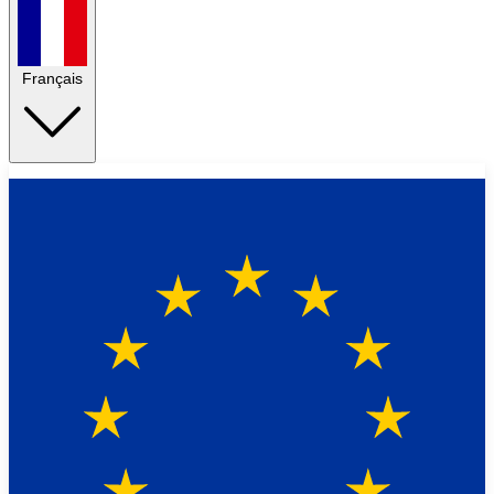
Français