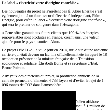
Le label « électricité verte d’origine contrôlée »
Les nouveautés du projet ne s’arrêtent pas là. Akuo Energie s’est
également joint à un fournisseur d’électricité indépendant, Plüm
Energie, pour créer un label « électricité verte d’origine contrôlée »,
qui sera le premier de son genre dans l’Hexagone.
« Cette offre garantit aux futurs clients que 100 % des énergies
renouvelables sont produites en France, créant ainsi une valeur
ajoutée pour le pays », soutient Akuo.
Le projet O’MEGA1 a vu le jour en 2014, sur le site d’une ancienne
carrière qui était devenu un lac. Il a officiellement été inauguré le 18
octobre en présence de la ministre française de la Transition
écologique et solidaire, Élisabeth Borne et sa secrétaire d’État,
Brune Poirson.
Aux yeux des directeurs du projet, la production annuelle de la
centrale permettra d’alimenter 4 733 foyers et d’éviter le rejet de 1
096 tonnes de CO2 dans l’atmosphère.
Un « immense » potentiel
C’est peu par rapport aux 1 500 MW d’un parc éolien offshore
comme Hywind en Écosse, qui peut alimenter jusqu’à 1 million de