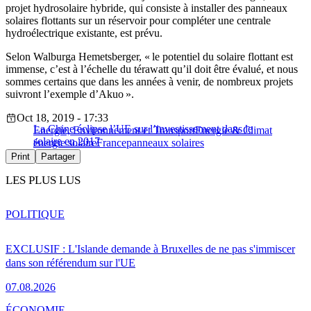
projet hydrosolaire hybride, qui consiste à installer des panneaux
solaires flottants sur un réservoir pour compléter une centrale
hydroélectrique existante, est prévu.
Selon Walburga Hemetsberger, « le potentiel du solaire flottant est
immense, c’est à l’échelle du térawatt qu’il doit être évalué, et nous
sommes certains que dans les années à venir, de nombreux projets
suivront l’exemple d’Akuo ».
Oct 18, 2019 - 17:33
La Chine éclipse l’UE sur l’investissement dans le
Energie, Environnement et Transport
Energie & Climat
solaire en 2017
énergie solaire
France
panneaux solaires
Print
Partager
LES PLUS LUS
POLITIQUE
EXCLUSIF : L'Islande demande à Bruxelles de ne pas s'immiscer
dans son référendum sur l'UE
07.08.2026
ÉCONOMIE