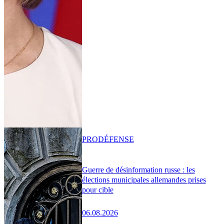
PRO
DÉFENSE
Guerre de désinformation russe : les
élections municipales allemandes prises
pour cible
06.08.2026