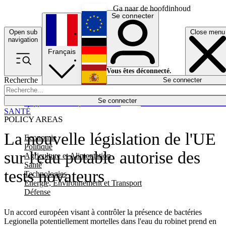
Ga naar de hoofdinhoud
Se connecter
Open sub
Close menu
English
navigation
Français
Deutsch
Vous êtes déconnecté.
Recherche
Se connecter
Español
Lumières éteintes
Se connecter
Rapporteur
Politique
Économie
Newsletters
Evénements
Em
SANTÉ
POLICY AREAS
La nouvelle législation de l'UE
Economie
Politique
sur l'eau potable autorise des
Agriculture et Alimentation
Santé
tests novateurs
Technologies
Energie, Environnement et Transport
Défense
Un accord européen visant à contrôler la présence de bactéries
Legionella potentiellement mortelles dans l'eau du robinet prend en