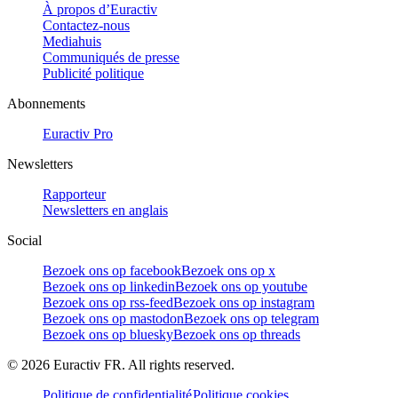
À propos d’Euractiv
Contactez-nous
Mediahuis
Communiqués de presse
Publicité politique
Abonnements
Euractiv Pro
Newsletters
Rapporteur
Newsletters en anglais
Social
Bezoek ons op facebook
Bezoek ons op x
Bezoek ons op linkedin
Bezoek ons op youtube
Bezoek ons op rss-feed
Bezoek ons op instagram
Bezoek ons op mastodon
Bezoek ons op telegram
Bezoek ons op bluesky
Bezoek ons op threads
©
2026
Euractiv FR. All rights reserved.
Politique de confidentialité
Politique cookies