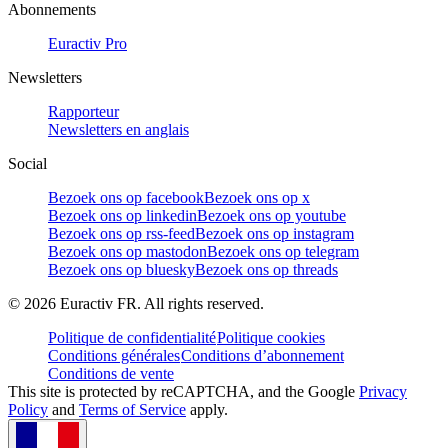
Abonnements
Euractiv Pro
Newsletters
Rapporteur
Newsletters en anglais
Social
Bezoek ons op facebook
Bezoek ons op x
Bezoek ons op linkedin
Bezoek ons op youtube
Bezoek ons op rss-feed
Bezoek ons op instagram
Bezoek ons op mastodon
Bezoek ons op telegram
Bezoek ons op bluesky
Bezoek ons op threads
©
2026
Euractiv FR. All rights reserved.
Politique de confidentialité
Politique cookies
Conditions générales
Conditions d’abonnement
Conditions de vente
This site is protected by reCAPTCHA, and the Google
Privacy
Policy
and
Terms of Service
apply.