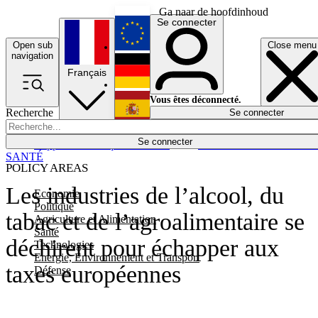
Ga naar de hoofdinhoud
Se connecter
Open sub
Close menu
English
navigation
Français
Deutsch
Vous êtes déconnecté.
Recherche
Se connecter
Español
Lumières éteintes
Se connecter
Rapporteur
Politique
Économie
Newsletters
Evénements
Em
SANTÉ
POLICY AREAS
Les industries de l’alcool, du
Economie
Politique
tabac et de l’agroalimentaire se
Agriculture et Alimentation
Santé
déchirent pour échapper aux
Technologies
Energie, Environnement et Transport
taxes européennes
Défense