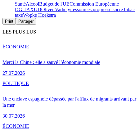
Santé
Alcool
Budget de l'UE
Commission Européenne
DG TAXUD
Oliver Varhelyi
ressources propres
sel
sucre
Tabac
taxe
Wopke Hoekstra
Print
Partager
LES PLUS LUS
ÉCONOMIE
Merci la Chine : elle a sauvé l’économie mondiale
27.07.2026
POLITIQUE
Une enclave espagnole dépassée par l'afflux de migrants arrivant par
la mer
30.07.2026
ÉCONOMIE