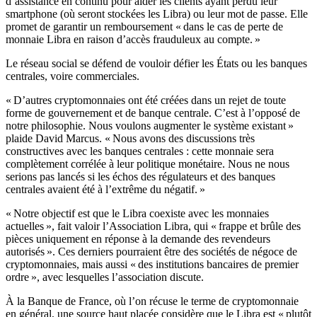
d’assistance en continu pour aider les clients ayant perdu leur
smartphone (où seront stockées les Libra) ou leur mot de passe. Elle
promet de garantir un remboursement « dans le cas de perte de
monnaie Libra en raison d’accès frauduleux au compte. »
Le réseau social se défend de vouloir défier les États ou les banques
centrales, voire commerciales.
« D’autres cryptomonnaies ont été créées dans un rejet de toute
forme de gouvernement et de banque centrale. C’est à l’opposé de
notre philosophie. Nous voulons augmenter le système existant »
plaide David Marcus. « Nous avons des discussions très
constructives avec les banques centrales : cette monnaie sera
complètement corrélée à leur politique monétaire. Nous ne nous
serions pas lancés si les échos des régulateurs et des banques
centrales avaient été à l’extrême du négatif. »
« Notre objectif est que le Libra coexiste avec les monnaies
actuelles », fait valoir l’Association Libra, qui « frappe et brûle des
pièces uniquement en réponse à la demande des revendeurs
autorisés ». Ces derniers pourraient être des sociétés de négoce de
cryptomonnaies, mais aussi « des institutions bancaires de premier
ordre », avec lesquelles l’association discute.
À la Banque de France, où l’on récuse le terme de cryptomonnaie
en général, une source haut placée considère que le Libra est « plutôt