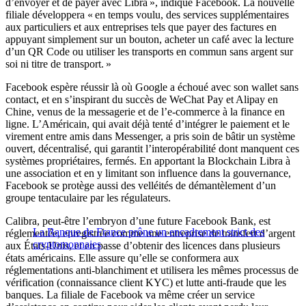
d’envoyer et de payer avec Libra », indique Facebook. La nouvelle
filiale développera « en temps voulu, des services supplémentaires
aux particuliers et aux entreprises tels que payer des factures en
appuyant simplement sur un bouton, acheter un café avec la lecture
d’un QR Code ou utiliser les transports en commun sans argent sur
soi ni titre de transport. »
Facebook espère réussir là où Google a échoué avec son wallet sans
contact, et en s’inspirant du succès de WeChat Pay et Alipay en
Chine, venus de la messagerie et de l’e-commerce à la finance en
ligne. L’Américain, qui avait déjà tenté d’intégrer le paiement et le
virement entre amis dans Messenger, a pris soin de bâtir un système
ouvert, décentralisé, qui garantit l’interopérabilité dont manquent ces
systèmes propriétaires, fermés. En apportant la Blockchain Libra à
une association et en y limitant son influence dans la gouvernance,
Facebook se protège aussi des velléités de démantèlement d’un
groupe tentaculaire par les régulateurs.
Calibra, peut-être l’embryon d’une future Facebook Bank, est
La Banque de France prône un encadrement strict des
réglementée, enregistrée comme une entreprise de transfert d’argent
cryptomonnaies
aux États-Unis, et en passe d’obtenir des licences dans plusieurs
états américains. Elle assure qu’elle se conformera aux
réglementations anti-blanchiment et utilisera les mêmes processus de
vérification (connaissance client KYC) et lutte anti-fraude que les
banques. La filiale de Facebook va même créer un service