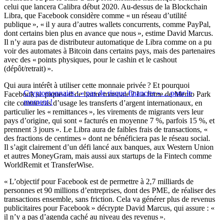
celui que lancera Calibra début 2020. Au-dessus de la Blockchain
Libra, que Facebook considère comme « un réseau d’utilité
publique », « il y aura d’autres wallets concurrents, comme PayPal,
dont certains bien plus en avance que nous », estime David Marcus.
Il n’y aura pas de distributeur automatique de Libra comme on a pu
voir des automates à Bitcoin dans certains pays, mais des partenaires
avec des « points physiques, pour le cashin et le cashout
(dépôt/retrait) ».
Qui aura intérêt à utiliser cette monnaie privée ? Et pourquoi
Cryptomonnaies : « pas de risque financier »… pour le
Facebook se pique-t-il de battre monnaie ? La firme de Menlo Park
moment !
cite comme cas d’usage les transferts d’argent internationaux, en
particulier les « remittances », les virements de migrants vers leur
pays d’origine, qui sont « facturés en moyenne 7 %, parfois 15 %, et
prennent 3 jours ». Le Libra aura de faibles frais de transactions, «
des fractions de centimes » dont ne bénéficiera pas le réseau social.
Il s’agit clairement d’un défi lancé aux banques, aux Western Union
et autres MoneyGram, mais aussi aux startups de la Fintech comme
WorldRemit et TransferWise.
« L’objectif pour Facebook est de permettre à 2,7 milliards de
personnes et 90 millions d’entreprises, dont des PME, de réaliser des
transactions ensemble, sans friction. Cela va générer plus de revenus
publicitaires pour Facebook » décrypte David Marcus, qui assure : «
il n’y a pas d’agenda caché au niveau des revenus ».