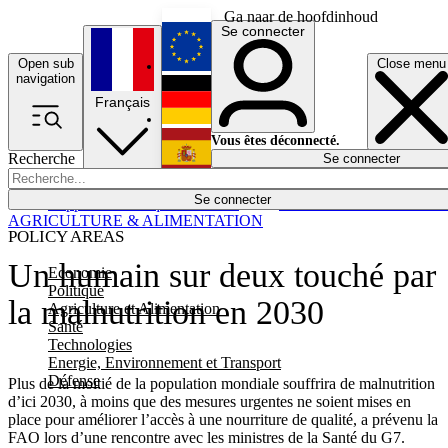
Ga naar de hoofdinhoud
Se connecter
Open sub
Close menu
English
navigation
Français
Deutsch
Vous êtes déconnecté.
Recherche
Se connecter
Español
Lumières éteintes
Se connecter
Rapporteur
Politique
Économie
Newsletters
Evénements
Em
AGRICULTURE & ALIMENTATION
POLICY AREAS
Un humain sur deux touché par
Economie
Politique
la malnutrition en 2030
Agriculture et Alimentation
Santé
Technologies
Energie, Environnement et Transport
Défense
Plus de la moitié de la population mondiale souffrira de malnutrition
d’ici 2030, à moins que des mesures urgentes ne soient mises en
place pour améliorer l’accès à une nourriture de qualité, a prévenu la
FAO lors d’une rencontre avec les ministres de la Santé du G7.