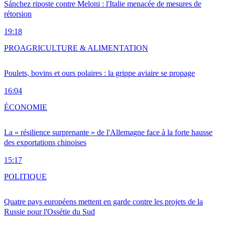
Sánchez riposte contre Meloni : l'Italie menacée de mesures de
rétorsion
19:18
PRO
AGRICULTURE & ALIMENTATION
Poulets, bovins et ours polaires : la grippe aviaire se propage
16:04
ÉCONOMIE
La « résilience surprenante » de l'Allemagne face à la forte hausse
des exportations chinoises
15:17
POLITIQUE
Quatre pays européens mettent en garde contre les projets de la
Russie pour l'Ossétie du Sud