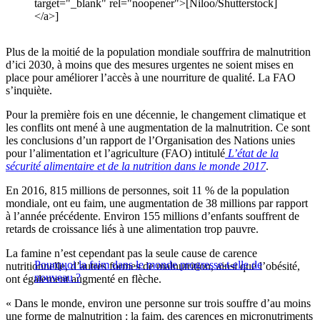
target="_blank" rel="noopener">[Niloo/Shutterstock]
</a>]
Plus de la moitié de la population mondiale souffrira de malnutrition
d’ici 2030, à moins que des mesures urgentes ne soient mises en
place pour améliorer l’accès à une nourriture de qualité. La FAO
s’inquiète.
Pour la première fois en une décennie, le changement climatique et
les conflits ont mené à une augmentation de la malnutrition. Ce sont
les conclusions d’un rapport de l’Organisation des Nations unies
pour l’alimentation et l’agriculture (FAO) intitulé
L’état de la
sécurité alimentaire et de la nutrition dans le monde 2017
.
En 2016, 815 millions de personnes, soit 11 % de la population
mondiale, ont eu faim, une augmentation de 38 millions par rapport
à l’année précédente. Environ 155 millions d’enfants souffrent de
retards de croissance liés à une alimentation trop pauvre.
La famine n’est cependant pas la seule cause de carence
Pourquoi la faim dans le monde progresse-t-elle de
nutritionnelle, d’autres formes de malnutrition, ainsi que l’obésité,
nouveau ?
ont également augmenté en flèche.
« Dans le monde, environ une personne sur trois souffre d’au moins
une forme de malnutrition : la faim, des carences en micronutriments