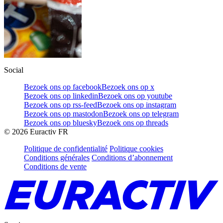
Social
Bezoek ons op facebook
Bezoek ons op x
Bezoek ons op linkedin
Bezoek ons op youtube
Bezoek ons op rss-feed
Bezoek ons op instagram
Bezoek ons op mastodon
Bezoek ons op telegram
Bezoek ons op bluesky
Bezoek ons op threads
©
2026
Euractiv FR
Politique de confidentialité
Politique cookies
Conditions générales
Conditions d’abonnement
Conditions de vente