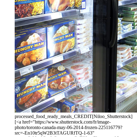
processed_food_ready_meals_CREDIT[Niloo_Shutterstock]
[<a href="https://www.shutterstock.com/fr/image-
photo/toronto-canada-may-06-2014-frozen-225116779?
src=-En10tr5qW2B3tTAGURfTQ-1-63"