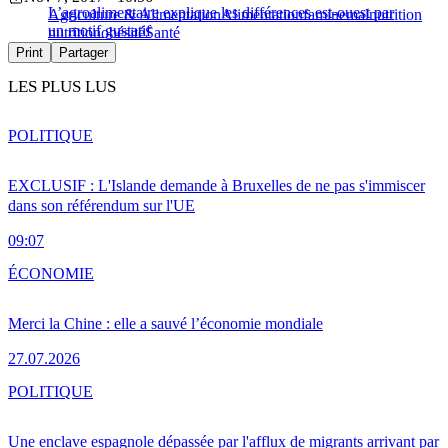
L’agroalimentaire explique les différences est-ouest par
Agriculture & Alimentation
Alimentation
famine
malnutrition
un motif gustatif
nutrition
obésité
Santé
Print
Partager
LES PLUS LUS
POLITIQUE
EXCLUSIF : L'Islande demande à Bruxelles de ne pas s'immiscer
dans son référendum sur l'UE
09:07
ÉCONOMIE
Merci la Chine : elle a sauvé l’économie mondiale
27.07.2026
POLITIQUE
Une enclave espagnole dépassée par l'afflux de migrants arrivant par