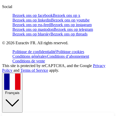
Social
Bezoek ons op facebook
Bezoek ons op x
Bezoek ons op linkedin
Bezoek ons op youtube
Bezoek ons op rss-feed
Bezoek ons op instagram
Bezoek ons op mastodon
Bezoek ons op telegram
Bezoek ons op bluesky
Bezoek ons op threads
©
2026
Euractiv FR. All rights reserved.
Politique de confidentialité
Politique cookies
Conditions générales
Conditions d’abonnement
Conditions de vente
This site is protected by reCAPTCHA, and the Google
Privacy
Policy
and
Terms of Service
apply.
Français