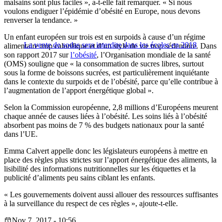
malsains sont plus faciles », a-t-elle fait remarquer. « Si nous
voulons endiguer l’épidémie d’obésité en Europe, nous devons
renverser la tendance. »
Un enfant européen sur trois est en surpoids à cause d’un régime
La vente de sodas sera interdite dans les écoles en 2018
alimentaire trop calorifique et d’un style de vie trop sédentaire. Dans
son rapport 2017 sur
l’obésité
, l’Organisation mondiale de la santé
(OMS) souligne que « la consommation de sucres libres, surtout
sous la forme de boissons sucrées, est particulièrement inquiétante
dans le contexte du surpoids et de l’obésité, parce qu’elle contribue à
l’augmentation de l’apport énergétique global ».
Selon la Commission européenne, 2,8 millions d’Européens meurent
chaque année de causes liées à l’obésité. Les soins liés à l’obésité
absorbent pas moins de 7 % des budgets nationaux pour la santé
dans l’UE.
Emma Calvert appelle donc les législateurs européens à mettre en
place des règles plus strictes sur l’apport énergétique des aliments, la
lisibilité des informations nutritionnelles sur les étiquettes et la
publicité d’aliments peu sains ciblant les enfants.
« Les gouvernements doivent aussi allouer des ressources suffisantes
à la surveillance du respect de ces règles », ajoute-t-elle.
Nov 7, 2017 - 10:56