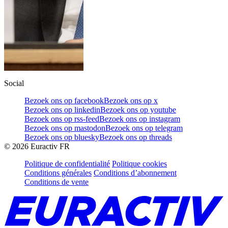
Social
Bezoek ons op facebook
Bezoek ons op x
Bezoek ons op linkedin
Bezoek ons op youtube
Bezoek ons op rss-feed
Bezoek ons op instagram
Bezoek ons op mastodon
Bezoek ons op telegram
Bezoek ons op bluesky
Bezoek ons op threads
©
2026
Euractiv FR
Politique de confidentialité
Politique cookies
Conditions générales
Conditions d’abonnement
Conditions de vente