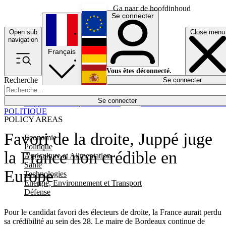
Ga naar de hoofdinhoud
Se connecter
Open sub
Close menu
English
navigation
Français
Deutsch
Vous êtes déconnecté.
Recherche
Se connecter
Español
Lumières éteintes
Se connecter
Rapporteur
Politique
Économie
Newsletters
Evénements
Em
POLITIQUE
POLICY AREAS
Favori de la droite, Juppé juge
Economie
Politique
la France non crédible en
Agriculture et Alimentation
Santé
Europe
Technologies
Energie, Environnement et Transport
Défense
Pour le candidat favori des électeurs de droite, la France aurait perdu
sa crédibilité au sein des 28. Le maire de Bordeaux continue de