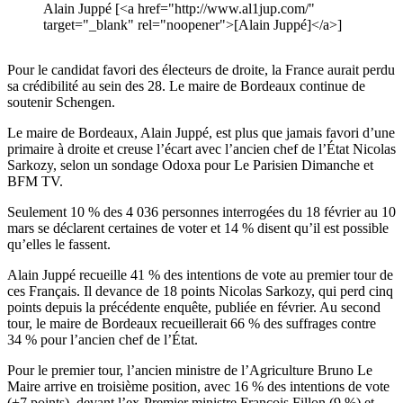
Alain Juppé [<a href="http://www.al1jup.com/"
target="_blank" rel="noopener">[Alain Juppé]</a>]
Pour le candidat favori des électeurs de droite, la France aurait perdu
sa crédibilité au sein des 28. Le maire de Bordeaux continue de
soutenir Schengen.
Le maire de Bordeaux, Alain Juppé, est plus que jamais favori d’une
primaire à droite et creuse l’écart avec l’ancien chef de l’État Nicolas
Sarkozy, selon un sondage Odoxa pour Le Parisien Dimanche et
BFM TV.
Seulement 10 % des 4 036 personnes interrogées du 18 février au 10
mars se déclarent certaines de voter et 14 % disent qu’il est possible
qu’elles le fassent.
Alain Juppé recueille 41 % des intentions de vote au premier tour de
ces Français. Il devance de 18 points Nicolas Sarkozy, qui perd cinq
points depuis la précédente enquête, publiée en février. Au second
tour, le maire de Bordeaux recueillerait 66 % des suffrages contre
34 % pour l’ancien chef de l’État.
Pour le premier tour, l’ancien ministre de l’Agriculture Bruno Le
Maire arrive en troisième position, avec 16 % des intentions de vote
(+7 points), devant l’ex-Premier ministre François Fillon (9 %) et