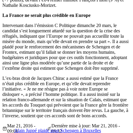
Nathalie Kosciusko-Morizet.
La France ne serait plus crédible en Europe
Intervenant dans l’émission C Politique dimanche 20 mars, le
candidat s’est longuement attardé sur la question de la crise des
réfugiés, indiquant que l’Europe ne pouvait pas accueillir toute la
misère du monde, mais qu’elle devait en prendre sa part ». Il a aussi
plaidé pour le renforcement des mécanismes de Schengen et de
Frontex, estimant qu’il fallait se donner les moyens humains,
budgétaires et juridiques pour que ces outils fonctionnent, adoptant
ainsi une ligne plus modérée qu’une partie de la droite et de
l’extrême droite qui estiment que Schengen doit être supprimé.
L’ex-bras droit de Jacques Chirac a aussi estimé que la France
n’était plus crédible en Europe, et qu’elle devait reprendre
l’initiative. « Je ne me résigne pas à voir notre Europe se
disloquer », a précisé l’homme politique. Il a aussi insisté sur la
relation franco-allemande et sur la situation de Calais, estimant que
les accords du Touquet qui prévoient que la France gère la frontière
britannique sur le territoire français doivent être revus. La gauche, à
l’inverse, soutient que ces accords sont de bons accords.
Mar 21, 2016 -
Dernière mise à jour: Mar 21, 2016 -
Alain Juppé plaide pour Schengen à Bruxelles
09:04
09:32