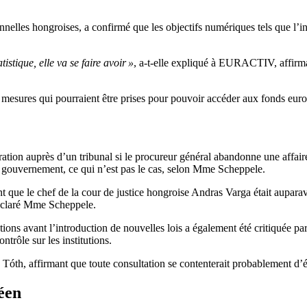
onnelles hongroises, a confirmé que les objectifs numériques tels que l’
stique, elle va se faire avoir »
, a-t-elle expliqué à EURACTIV, affirm
 mesures qui pourraient être prises pour pouvoir accéder aux fonds eur
ion auprès d’un tribunal si le procureur général abandonne une affaire vi
du gouvernement, ce qui n’est pas le cas, selon Mme Scheppele.
que le chef de la cour de justice hongroise Andras Varga était auparava
éclaré Mme Scheppele.
tions avant l’introduction de nouvelles lois a également été critiquée pa
trôle sur les institutions.
. Tóth, affirmant que toute consultation se contenterait probablement 
éen