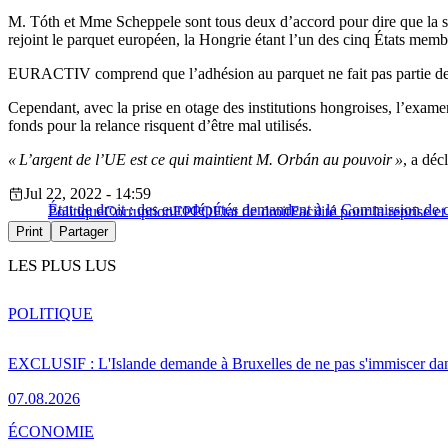
M. Tóth et Mme Scheppele sont tous deux d’accord pour dire que la se
rejoint le parquet européen, la Hongrie étant l’un des cinq États membr
EURACTIV comprend que l’adhésion au parquet ne fait pas partie de
Cependant, avec la prise en otage des institutions hongroises, l’examen 
fonds pour la relance risquent d’être mal utilisés.
« L’argent de l’UE est ce qui maintient M. Orbán au pouvoir »
, a dé
Jul 22, 2022 - 14:59
État de droit : des eurodéputés demandent à la Commission de c
Politique
Corruption
EPPO
État de droit
Facilité pour la reprise et
Print
Partager
LES PLUS LUS
POLITIQUE
EXCLUSIF : L'Islande demande à Bruxelles de ne pas s'immiscer dan
07.08.2026
ÉCONOMIE