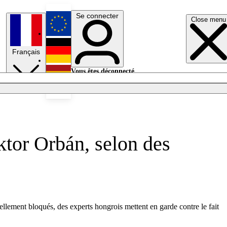
Se connecter
Close menu
English
Français
Deutsch
Vous êtes déconnecté.
Se connecter
Español
Lumières éteintes
ktor Orbán, selon des
lement bloqués, des experts hongrois mettent en garde contre le fait