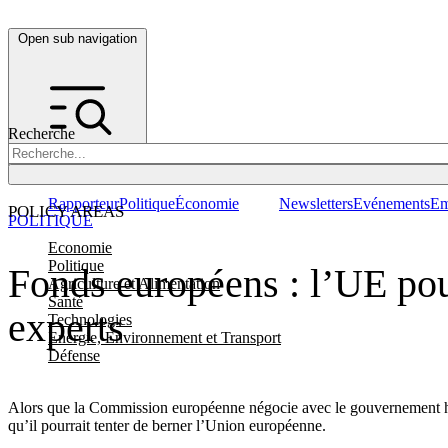
Open sub navigation
Recherche
Rapporteur
Politique
Économie
Newsletters
Evénements
Em
POLICY AREAS
POLITIQUE
Economie
Politique
Fonds européens : l’UE pour
Agriculture et Alimentation
Santé
experts
Technologies
Energie, Environnement et Transport
Défense
Alors que la Commission européenne négocie avec le gouvernement hong
qu’il pourrait tenter de berner l’Union européenne.