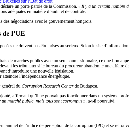
Bruxelles sur l’État de droit
a déclaré un porte-parole de la Commission.
« Il y a un certain nombre d
tions adéquates en matière d’audit et de contrôle.
ls des négociations avec le gouvernement hongrois.
s de l’UE
oposées ne doivent pas être prises au sérieux. Selon le site d’informatio
trats de marchés publics avec un seul soumissionnaire, ce que l’on appel
evant les tribunaux si le bureau du procureur abandonne une affaire de
vant d’introduire une nouvelle législation.
ur atteindre l’indépendance énergétique.
r général du
Corruption Research Center
de Budapest.
il ajouté, affirmant qu’il ne pouvait pas fonctionner dans un système p
r un marché public, mais tous sont corrompus »
, a-t-il poursuivi.
nt annuel de l’indice de perception de la corruption (IPC) et se retrouv