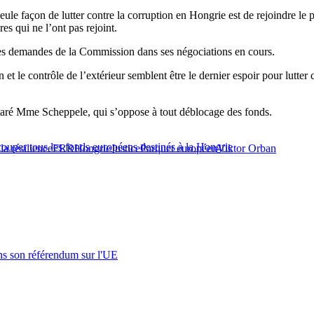
ule façon de lutter contre la corruption en Hongrie est de rejoindre l
es qui ne l’ont pas rejoint.
s demandes de la Commission dans ses négociations en cours.
et le contrôle de l’extérieur semblent être le dernier espoir pour lutter c
claré Mme Scheppele, qui s’oppose à tout déblocage des fonds.
ouper tous les fonds européens destinés à la Hongrie
 la résilience
FRR
Hongrie
Justice
Parquet européen
Viktor Orban
s son référendum sur l'UE