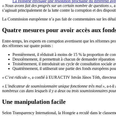
La Hongrie envisage une résolution prochaine du différend avec 
« Nous avons fait des progrès sur un certain nombre de questions »
, 
s’agissait principalement de la lutte contre la corruption et des disposi
La Commission européenne n’a pas fait de commentaires sur les détai
Quatre mesures pour avoir accès aux fond
Entre-temps, les experts en corruption avertissent que les réformes pr
des réformes sur quatre points :
Premièrement, il réduirait à moins de 15 % la proportion de con
Deuxièmement, il permettrait à chacun de demander réparation d
Troisièmement, il introduirait un cycle de consultation sociale a
Quatrièmement, il utiliserait une partie des fonds européens po
« C’est ridicule »
, a confié à EURACTIV István János Tóth, directeu
« L’indicateur de soumissionnaire unique fonctionne très mal »
, a-t-
nombreux cas dans lesquels il y a deux ou trois soumissionnaires pou
Une manipulation facile
Selon Transparency International, la Hongrie a reculé dans le classeme