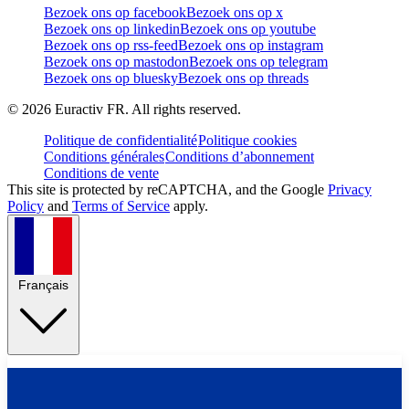
Bezoek ons op facebook
Bezoek ons op x
Bezoek ons op linkedin
Bezoek ons op youtube
Bezoek ons op rss-feed
Bezoek ons op instagram
Bezoek ons op mastodon
Bezoek ons op telegram
Bezoek ons op bluesky
Bezoek ons op threads
©
2026
Euractiv FR. All rights reserved.
Politique de confidentialité
Politique cookies
Conditions générales
Conditions d’abonnement
Conditions de vente
This site is protected by reCAPTCHA, and the Google
Privacy
Policy
and
Terms of Service
apply.
Français