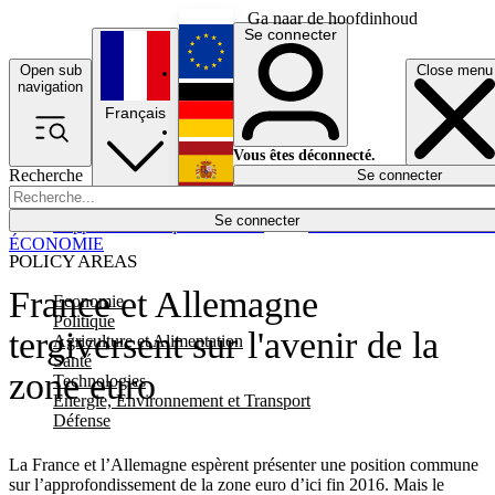
Ga naar de hoofdinhoud
Se connecter
Open sub
Close menu
English
navigation
Français
Deutsch
Vous êtes déconnecté.
Recherche
Se connecter
Español
Lumières éteintes
Se connecter
Rapporteur
Politique
Économie
Newsletters
Evénements
Em
ÉCONOMIE
POLICY AREAS
France et Allemagne
Economie
Politique
tergiversent sur l'avenir de la
Agriculture et Alimentation
Santé
zone euro
Technologies
Energie, Environnement et Transport
Défense
La France et l’Allemagne espèrent présenter une position commune
sur l’approfondissement de la zone euro d’ici fin 2016. Mais le