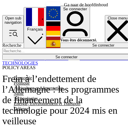
Ga naar de hoofdinhoud
Se connecter
Open sub
Close menu
English
navigation
Français
Deutsch
Vous êtes déconnecté.
Recherche
Se connecter
Español
Lumières éteintes
Se connecter
Rapporteur
Politique
Économie
Newsletters
Evénements
Em
TECHNOLOGIES
POLICY AREAS
Frein à l’endettement de
Economie
Politique
l’Allemagne : les programmes
Agriculture et Alimentation
Santé
de financement de la
Technologies
Energie, Environnement et Transport
technologie pour 2024 mis en
Défense
veilleuse