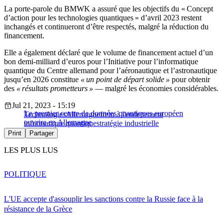
La porte-parole du BMWK a assuré que les objectifs du « Concept
d’action pour les technologies quantiques » d’avril 2023 restent
inchangés et continueront d’être respectés, malgré la réduction du
financement.
Elle a également déclaré que le volume de financement actuel d’un
bon demi-milliard d’euros pour l’Initiative pour l’informatique
quantique du Centre allemand pour l’aéronautique et l’astronautique
jusqu’en 2026 constitue
« un point de départ solide »
pour obtenir
des
« résultats prometteurs »
— malgré les économies considérables.
Jul 21, 2023 - 15:19
Le premier centre de données quantiques européen
Technologies
Allemagne
frein à l'endettement
ouvrira en Allemagne
informatique quantique
stratégie industrielle
Print
Partager
LES PLUS LUS
POLITIQUE
L'UE accepte d'assouplir les sanctions contre la Russie face à la
résistance de la Grèce