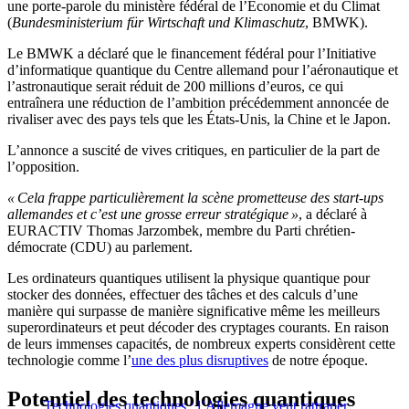
une porte-parole du ministère fédéral de l’Économie et du Climat
(
Bundesministerium für Wirtschaft und Klimaschutz
, BMWK).
Le BMWK a déclaré que le financement fédéral pour l’Initiative
d’informatique quantique du Centre allemand pour l’aéronautique et
l’astronautique serait réduit de 200 millions d’euros, ce qui
entraînera une réduction de l’ambition précédemment annoncée de
rivaliser avec des pays tels que les États-Unis, la Chine et le Japon.
L’annonce a suscité de vives critiques, en particulier de la part de
l’opposition.
« Cela frappe particulièrement la scène prometteuse des start-ups
allemandes et c’est une grosse erreur stratégique »
, a déclaré à
EURACTIV Thomas Jarzombek, membre du Parti chrétien-
démocrate (CDU) au parlement.
Les ordinateurs quantiques utilisent la physique quantique pour
stocker des données, effectuer des tâches et des calculs d’une
manière qui surpasse de manière significative même les meilleurs
superordinateurs et peut décoder des cryptages courants. En raison
de leurs immenses capacités, de nombreux experts considèrent cette
technologie comme l’
une des plus disruptives
de notre époque.
Potentiel des technologies quantiques
Technologies quantiques : l’Allemagne veut rattraper