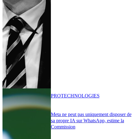
PRO
TECHNOLOGIES
Meta ne peut pas uniquement disposer de
sa propre IA sur WhatsApp, estime la
Commission