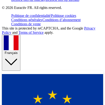
©
2026
Euractiv FR. All rights reserved.
Politique de confidentialité
Politique cookies
Conditions générales
Conditions d’abonnement
Conditions de vente
This site is protected by reCAPTCHA, and the Google
Privacy
Policy
and
Terms of Service
apply.
Français