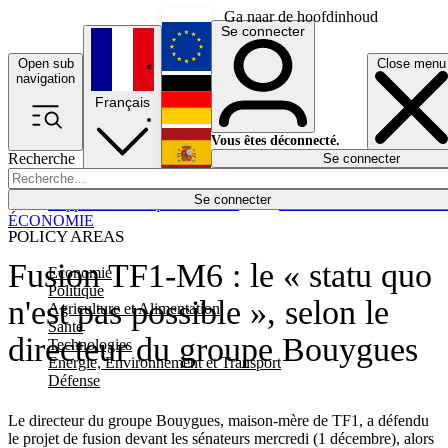
Ga naar de hoofdinhoud
Se connecter
Open sub
Close menu
English
navigation
Français
Deutsch
Vous êtes déconnecté.
Recherche
Se connecter
Español
Lumières éteintes
Se connecter
Rapporteur
Politique
Économie
Newsletters
Evénements
Em
ÉCONOMIE
POLICY AREAS
Fusion TF1-M6 : le « statu quo
Economie
Politique
n'est pas possible », selon le
Agriculture et Alimentation
Santé
directeur du groupe Bouygues
Technologies
Energie, Environnement et Transport
Défense
Le directeur du groupe Bouygues, maison-mère de TF1, a défendu
le projet de fusion devant les sénateurs mercredi (1 décembre), alors