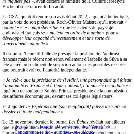
m’inquiète pas
», avait déclaré la ministre de la Culture Roselyne
Bachelot sur Franceinfo fin août.
Le CSA, qui doit rendre son avis début 2022, a quant à lui indiqué,
par la voix de son président, Roch-Olivier Maistre, qu’il trouvait «
naturel
» et «
compréhensible
» que les acteurs du paysage
audiovisuel français se «
mettent en ordre de marche
» pour «
développer leur capacité d’investissement et une sorte de
souveraineté culturelle
».
Il est pour l’heure difficile de présager la position de l’antitrust
français mais le récent non-renouvellement d’Isabelle de Silva à sa
tête a créé un sentiment de suspicion autour des possibles réserves
que pourrait avoir eu l’autorité indépendante.
«
Je relève que la présidente de [l’Adlc], une personnalité qui faisait
l’unanimité en France et à l’international, n’a pas été reconduite
» a
jugé bon de souligner Sophie Primas, présidente de la commission
des affaires économiques, devant ses collègues législateurs.
Et d’ajouter : «
Espérons que [son remplaçant] puisse instruire ce
dossier en toute indépendance
».
Le 15 novembre dernier, le journal
Les Échos
révélait par ailleurs
Poussée vers la sortie, la présidente de l’Autorité de la
que le groupe Iliad, maison mère de Free, avait écrit à la
Concurrence se dit « surprise » et « déçue »
Commission européenne pour que ses services se penchent sur ce