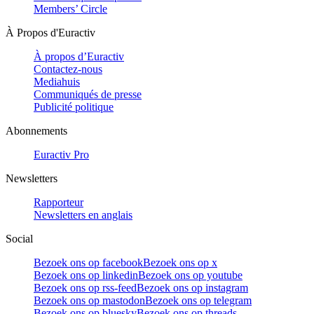
Members’ Circle
À Propos d'Euractiv
À propos d’Euractiv
Contactez-nous
Mediahuis
Communiqués de presse
Publicité politique
Abonnements
Euractiv Pro
Newsletters
Rapporteur
Newsletters en anglais
Social
Bezoek ons op facebook
Bezoek ons op x
Bezoek ons op linkedin
Bezoek ons op youtube
Bezoek ons op rss-feed
Bezoek ons op instagram
Bezoek ons op mastodon
Bezoek ons op telegram
Bezoek ons op bluesky
Bezoek ons op threads