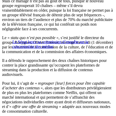
Mais ce mariage n’est pas au goût de tous, puisque le nouveau
groupe regrouperait 10 chaînes – même s’il devra
vraisemblablement en céder, puisque la loi française ne permet pas à
un groupe télévisé français de détenir plus de sept fréquences -,
environ un tiers de l’audience et plus de 70% du marché publicitaire
de la télévision française, ce qui lui conférait un poids non
négligeable face à ses concurrents.
Le «
statu quo n’est pas possible
», s’est justifié le directeur du
Le Sénat lance sa commission d’enquête sur la
groupe Bouygues, Olivier Roussat, interrogé mercredi (1 décembre)
concentration des médias
par les sénateurs de la commission de la culture, de l’éducation et de
la communication et de la commission des affaires économiques.
Il a défendu le rapprochement des deux chaînes historiques pour
contrer la place grandissante qu’occupent les plateformes de
streaming dans la production et la diffusion de contenus
audiovisuels.
Pour lui, il s’agit de «
regrouper [leur] forces pour être capable
d’acheter des contenus
», alors que les distributeurs privilégieraient
de plus en plus les plateformes comme Netflix, qui offrent un
marché international et qui permettent de s’affranchir des
négociations individuelles entre ayant droit et diffuseurs nationaux,
et d’«
offrir une offre de streaming
» adaptée aux nouveaux modes
de consommation culturelle.