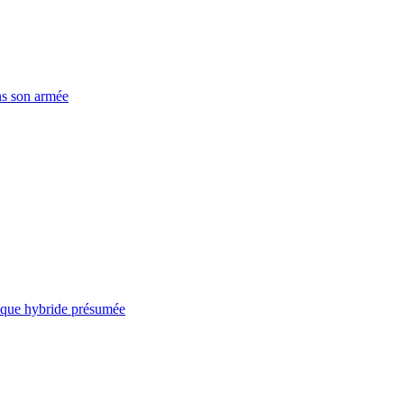
ns son armée
taque hybride présumée