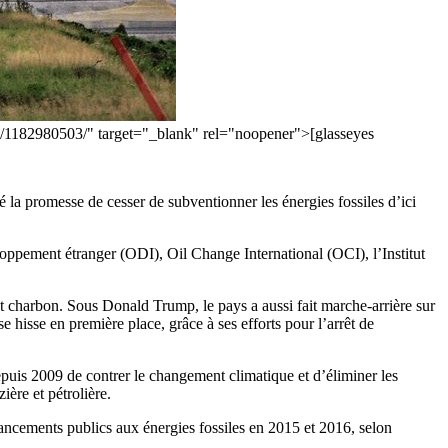
nn/1182980503/" target="_blank" rel="noopener">[glasseyes
 la promesse de cesser de subventionner les énergies fossiles d’ici
loppement étranger (ODI), Oil Change International (OCI), l’Institut
et charbon. Sous Donald Trump, le pays a aussi fait marche-arrière sur
e hisse en première place, grâce à ses efforts pour l’arrêt de
epuis 2009 de contrer le changement climatique et d’éliminer les
ère et pétrolière.
ancements publics aux énergies fossiles en 2015 et 2016, selon