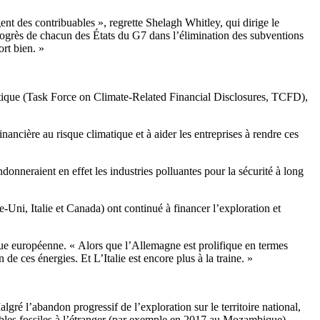
nt des contribuables », regrette Shelagh Whitley, qui dirige le
progrès de chacun des États du G7 dans l’élimination des subventions
rt bien. »
atique (Task Force on Climate-Related Financial Disclosures, TCFD),
ancière au risque climatique et à aider les entreprises à rendre ces
donneraient en effet les industries polluantes pour la sécurité à long
i, Italie et Canada) ont continué à financer l’exploration et
que européenne. « Alors que l’Allemagne est prolifique en termes
e ces énergies. Et L’Italie est encore plus à la traine. »
Malgré l’abandon progressif de l’exploration sur le territoire national,
tibles fossiles à l’étranger (par exemple en 2017 au Mozambique).