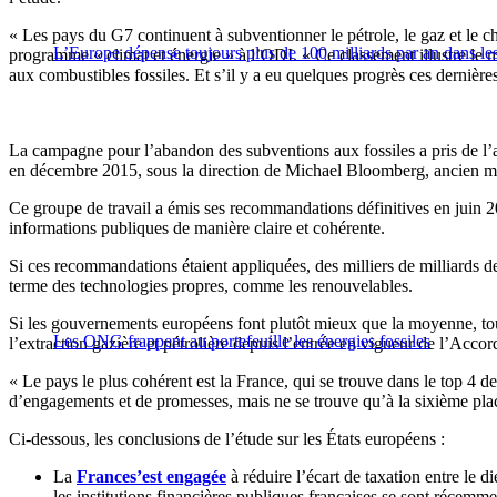
« Les pays du G7 continuent à subventionner le pétrole, le gaz et le c
L’Europe dépense toujours plus de 100 milliards par an dans les
programme « climat et énergie » à l’ODI. « Ce classement illustre le m
aux combustibles fossiles. Et s’il y a eu quelques progrès ces dernièr
La campagne pour l’abandon des subventions aux fossiles a pris de l’
en décembre 2015, sous la direction de Michael Bloomberg, ancien 
Ce groupe de travail a émis ses recommandations définitives en juin 201
informations publiques de manière claire et cohérente.
Si ces recommandations étaient appliquées, des milliers de milliards de 
terme des technologies propres, comme les renouvelables.
Si les gouvernements européens font plutôt mieux que la moyenne, tou
Les ONG frappent au portefeuille les énergies fossiles
l’extraction gazière et pétrolière depuis l’entrée en vigueur de l’Accor
« Le pays le plus cohérent est la France, qui se trouve dans le top 4
d’engagements et de promesses, mais ne se trouve qu’à la sixième place 
Ci-dessous, les conclusions de l’étude sur les États européens :
La
Frances’est engagée
à réduire l’écart de taxation entre le di
les institutions financières publiques françaises se sont récem