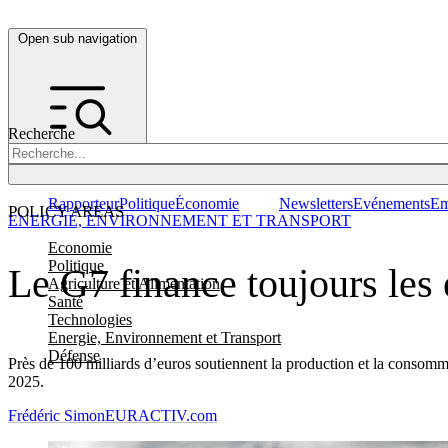
Open sub navigation
Recherche
Rapporteur
Politique
Économie
Newsletters
Evénements
Em
POLICY AREAS
ENERGIE, ENVIRONNEMENT ET TRANSPORT
Economie
Politique
Le G7 finance toujours les 
Agriculture et Alimentation
Santé
Technologies
Energie, Environnement et Transport
Défense
Près de 100 milliards d’euros soutiennent la production et la consomma
2025.
Frédéric Simon
EURACTIV.com