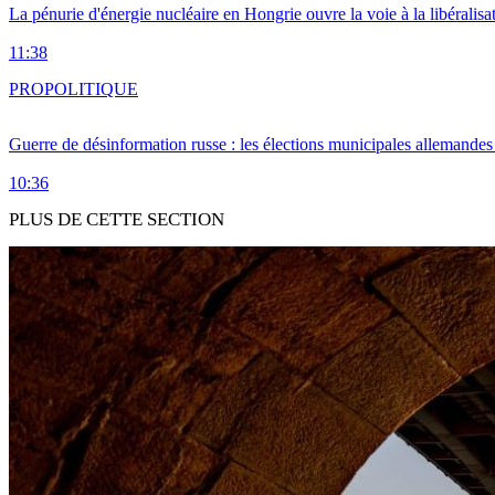
La pénurie d'énergie nucléaire en Hongrie ouvre la voie à la libéralis
11:38
PRO
POLITIQUE
Guerre de désinformation russe : les élections municipales allemandes 
10:36
PLUS DE CETTE SECTION