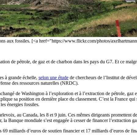
ions aux fossiles. [<a href="https://www.flickr.com/photos/axelhartma
tion de pétrole, de gaz et de charbon dans les pays du G7. Et ce malgré
les à grande échelle,
selon une étude
de chercheurs de l’Institut de déve
défense des ressources naturelles (NRDC).
nchangé de Washington à l’exploration et à l’extraction de pétrole, gaz 
plique sa position en dernière place du classement. C’est la France qui s
les énergies fossiles.
arlevoix, au Canada, les 8 et 9 juin. Ces mêmes dirigeants promettent d
 la Banque mondiale s’est engagée à cesser de financer l’extraction gazi
 milliards d’euros de soutien financier et 17 milliards d’euros de fin