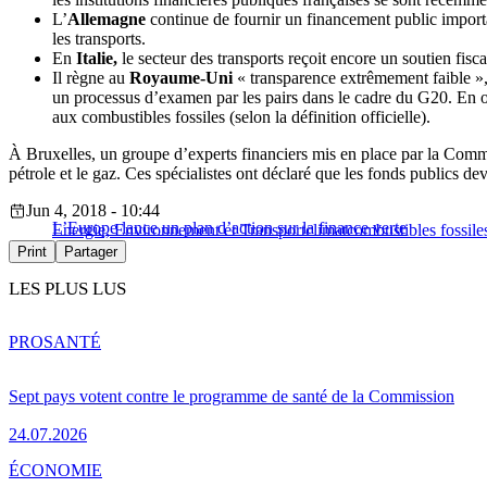
L’
Allemagne
continue de fournir un financement public important 
les transports.
En
Italie,
le secteur des transports reçoit encore un soutien fisca
Il règne au
Royaume-Uni
« transparence extrêmement faible », 
un processus d’examen par les pairs dans le cadre du G20. En o
aux combustibles fossiles (selon la définition officielle).
À Bruxelles, un groupe d’experts financiers mis en place par la Commi
pétrole et le gaz. Ces spécialistes ont déclaré que les fonds publics dev
Jun 4, 2018 - 10:44
L’Europe lance un plan d’action sur la finance verte
Energie, Environnement et Transport
climat
combustibles fossile
Print
Partager
LES PLUS LUS
PRO
SANTÉ
Sept pays votent contre le programme de santé de la Commission
24.07.2026
ÉCONOMIE