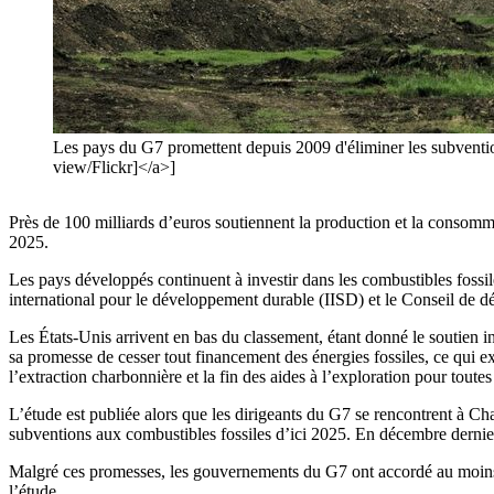
Les pays du G7 promettent depuis 2009 d'éliminer les subvent
view/Flickr]</a>]
Près de 100 milliards d’euros soutiennent la production et la consomma
2025.
Les pays développés continuent à investir dans les combustibles fossi
international pour le développement durable (IISD) et le Conseil de 
Les États-Unis arrivent en bas du classement, étant donné le soutien i
sa promesse de cesser tout financement des énergies fossiles, ce qui ex
l’extraction charbonnière et la fin des aides à l’exploration pour toutes 
L’étude est publiée alors que les dirigeants du G7 se rencontrent à Ch
subventions aux combustibles fossiles d’ici 2025. En décembre dernier,
Malgré ces promesses, les gouvernements du G7 ont accordé au moins 69
l’étude.