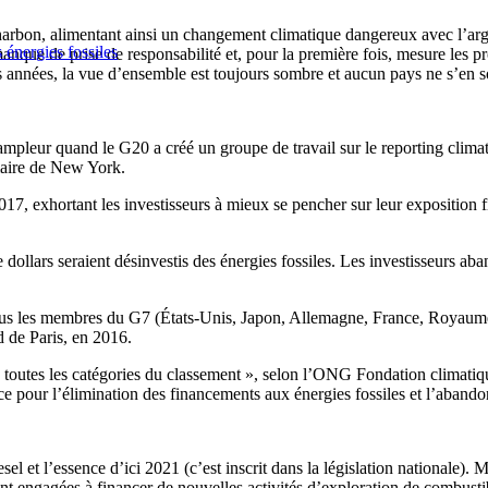
harbon, alimentant ainsi un changement climatique dangereux avec l’arge
 énergies fossiles
anque de prise de responsabilité et, pour la première fois, mesure les 
es années, la vue d’ensemble est toujours sombre et aucun pays ne s’en so
ampleur quand le G20 a créé un groupe de travail sur le reporting clim
maire de New York.
7, exhortant les investisseurs à mieux se pencher sur leur exposition fin
dollars seraient désinvestis des énergies fossiles. Les investisseurs aban
s les membres du G7 (États-Unis, Japon, Allemagne, France, Royaume-Un
d de Paris, en 2016.
 de toutes les catégories du classement », selon l’ONG Fondation climati
pour l’élimination des financements aux énergies fossiles et l’abandon d
esel et l’essence d’ici 2021 (c’est inscrit dans la législation nationale). 
ment engagées à financer de nouvelles activités d’exploration de combus