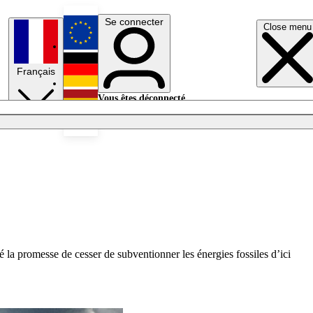
Se connecter
Close menu
English
Français
Deutsch
Vous êtes déconnecté.
Se connecter
Español
Lumières éteintes
 la promesse de cesser de subventionner les énergies fossiles d’ici