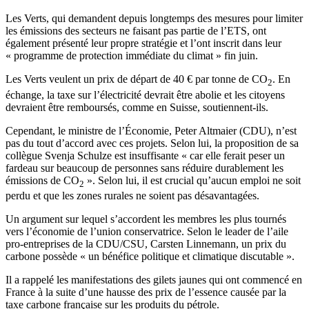
Les Verts, qui demandent depuis longtemps des mesures pour limiter
les émissions des secteurs ne faisant pas partie de l’ETS, ont
également présenté leur propre stratégie et l’ont inscrit dans leur
« programme de protection immédiate du climat » fin juin.
Les Verts veulent un prix de départ de 40 € par tonne de CO
. En
2
échange, la taxe sur l’électricité devrait être abolie et les citoyens
devraient être remboursés, comme en Suisse, soutiennent-ils.
Cependant, le ministre de l’Économie, Peter Altmaier (CDU), n’est
pas du tout d’accord avec ces projets. Selon lui, la proposition de sa
collègue Svenja Schulze est insuffisante « car elle ferait peser un
fardeau sur beaucoup de personnes sans réduire durablement les
émissions de CO
». Selon lui, il est crucial qu’aucun emploi ne soit
2
perdu et que les zones rurales ne soient pas désavantagées.
Un argument sur lequel s’accordent les membres les plus tournés
vers l’économie de l’union conservatrice. Selon le leader de l’aile
pro-entreprises de la CDU/CSU, Carsten Linnemann, un prix du
carbone possède « un bénéfice politique et climatique discutable ».
Il a rappelé les manifestations des gilets jaunes qui ont commencé en
France à la suite d’une hausse des prix de l’essence causée par la
taxe carbone française sur les produits du pétrole.