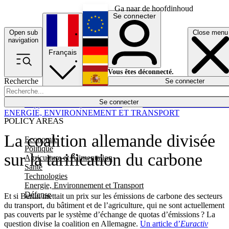
Ga naar de hoofdinhoud
Se connecter
Open sub
Close menu
English
navigation
Français
Deutsch
Vous êtes déconnecté.
Recherche
Se connecter
Español
Lumières éteintes
Se connecter
Rapporteur
Politique
Économie
Newsletters
Evénements
Em
ENERGIE, ENVIRONNEMENT ET TRANSPORT
POLICY AREAS
La coalition allemande divisée
Economie
Politique
sur la tarification du carbone
Agriculture et Alimentation
Santé
Technologies
Energie, Environnement et Transport
Défense
Et si Berlin mettait un prix sur les émissions de carbone des secteurs
du transport, du bâtiment et de l’agriculture, qui ne sont actuellement
pas couverts par le système d’échange de quotas d’émissions ? La
question divise la coalition en Allemagne.
Un article d’
Euractiv