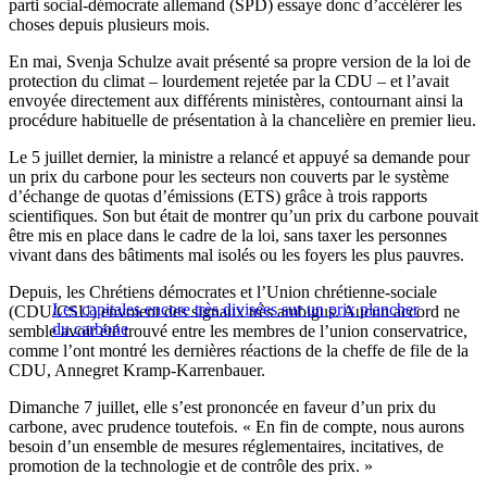
parti social-démocrate allemand (SPD) essaye donc d’accélérer les
choses depuis plusieurs mois.
En mai, Svenja Schulze avait présenté sa propre version de la loi de
protection du climat – lourdement rejetée par la CDU – et l’avait
envoyée directement aux différents ministères, contournant ainsi la
procédure habituelle de présentation à la chancelière en premier lieu.
Le 5 juillet dernier, la ministre a relancé et appuyé sa demande pour
un prix du carbone pour les secteurs non couverts par le système
d’échange de quotas d’émissions (ETS) grâce à trois rapports
scientifiques. Son but était de montrer qu’un prix du carbone pouvait
être mis en place dans le cadre de la loi, sans taxer les personnes
vivant dans des bâtiments mal isolés ou les foyers les plus pauvres.
Depuis, les Chrétiens démocrates et l’Union chrétienne-sociale
Les capitales encore très divisées sur un prix plancher
(CDU/CSU) envoient des signaux très ambigus. Aucun accord ne
du carbone
semble avoir été trouvé entre les membres de l’union conservatrice,
comme l’ont montré les dernières réactions de la cheffe de file de la
CDU, Annegret Kramp-Karrenbauer.
Dimanche 7 juillet, elle s’est prononcée en faveur d’un prix du
carbone, avec prudence toutefois. « En fin de compte, nous aurons
besoin d’un ensemble de mesures réglementaires, incitatives, de
promotion de la technologie et de contrôle des prix. »