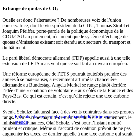
Échange de quotas de CO
2
Quelle est donc l’alternative ? De nombreuses voix de l’union
conservatrice, dont le vice-président de la CDU, Thomas Strobl et
Joaquim Pfeiffer, porte-parole de la politique économique de la
CDU/CSU au parlement, réclament que le système d’échange de
quotas d’émissions existant soit étendu aux secteurs du transport et
du bâtiment.
Le parti libéral démocrate allemand (FDP) appelle aussi à une telle
extension de l’ETS mais veut que ce soit fait au niveau européen.
Une réforme européenne de l’ETS pourrait toutefois prendre des
années à se matérialiser, a récemment affirmé la chancelière
allemande au Bundestag. Angela Merkel se range plutôt derrière
l’idée d’une « coalition de volontaire » aux côtés de la France et des
Pays-Bas. Ce qui est certain, c’est qu’elle rejette une taxe carbone
directe.
Svenja Schulze fait aussi face à des vents contraires dans ses propres
La Chine lance le plus grand marché du carbone au
rangs. Même si une majorité de membres du SPD la soutiennent, le
monde
ministre des Finances, Olaf Scholz, s’est pour l’instant montré
prudent et critique. Même si l’accord de coalition prévoit de ne pas
augmenter les taxes, ce dernier appelle à une taxe carbone qui serait