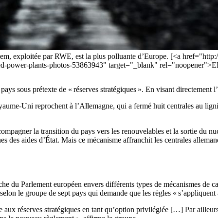
sem, exploitée par RWE, est la plus polluante d’Europe. [<a href="ht
l-fired-power-plants-photos-53863943" target="_blank" rel="noop
pays sous prétexte de « réserves stratégiques ». En visant directement 
 Royaume-Uni reprochent à l’Allemagne, qui a fermé huit centrales au lign
compagner la transition du pays vers les renouvelables et la sortie du nuc
 des aides d’État. Mais ce mécanisme affranchit les centrales allemand
oche du Parlement européen envers différents types de mécanismes de c
e selon le groupe de sept pays qui demande que les règles « s’appliquent
 aux réserves stratégiques en tant qu’option privilégiée […] Par ailleurs