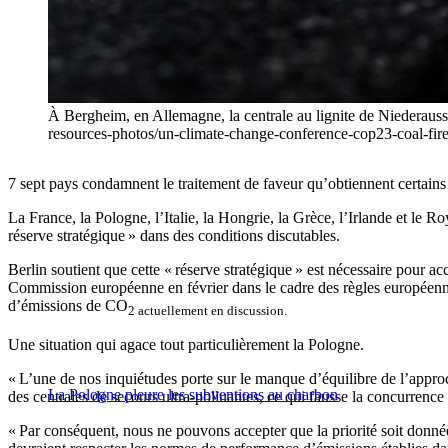
À Bergheim, en Allemagne, la centrale au lignite de Niederaus
resources-photos/un-climate-change-conference-cop23-coa
7 sept pays condamnent le traitement de faveur qu’obtiennent certains 
La France, la Pologne, l’Italie, la Hongrie, la Grèce, l’Irlande et le
réserve stratégique » dans des conditions discutables.
Berlin soutient que cette « réserve stratégique » est nécessaire pour ac
Commission européenne en février dans le cadre des règles européennes
d’émissions de CO
2 actuellement en discussion.
Une situation qui agace tout particulièrement la Pologne.
« L’une de nos inquiétudes porte sur le manque d’équilibre de l’appr
La Pologne pleure les subventions au charbon
des centrales de secours ultra-polluantes, ce qui fausse la concurrenc
« Par conséquent, nous ne pouvons accepter que la priorité soit donnée