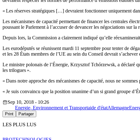
devraient respecter les normes de performance d’émissions établies da
« Les réserves stratégiques […] devraient fonctionner uniquement dans d
Les mécanismes de capacité permettant de financer les centrales élect
poussant le Parlement à l’accuser de devancer les négociations sur la r
Depuis lors, la Commission a clairement indiqué qu’elle réexaminerait 
Les eurodéputés se réunissent mardi 11 septembre pour tenter de déga
et les 28 États membres de l’UE au sein du Conseil devrait s’acheve
Le ministre polonais de l’Énergie, Krzysztof Tchórzewsk, a déclaré que
les trilogues ».
« Dans notre approche des mécanismes de capacité, nous ne sommes pa
« Je suis convaincu que la position unanime d’un si grand groupe d’Éta
Sep 10, 2018 - 10:26
Energie, Environnement et Transport
aide d'état
Allemagne
Energ
Print
Partager
LES PLUS LUS
PRO
TECHNOLOGIES