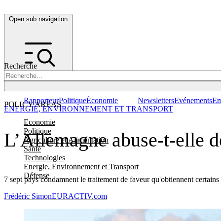
Open sub navigation
Recherche
Rapporteur
Politique
Économie
Newsletters
Evénements
Em
POLICY AREAS
ENERGIE, ENVIRONNEMENT ET TRANSPORT
Economie
Politique
L’Allemagne abuse-t-elle de
Agriculture et Alimentation
Santé
Technologies
Energie, Environnement et Transport
Défense
7 sept pays condamnent le traitement de faveur qu'obtiennent certains
Frédéric Simon
EURACTIV.com