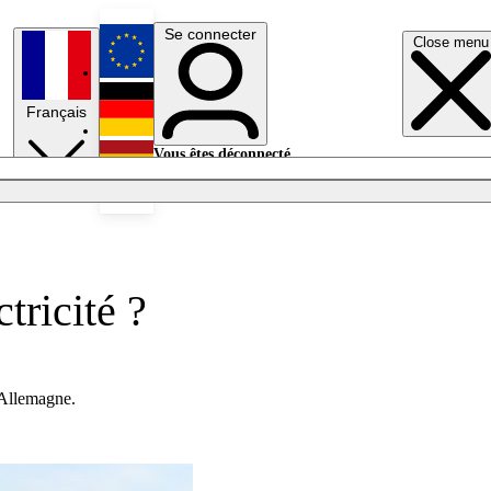
Se connecter
Close menu
English
Français
Deutsch
Vous êtes déconnecté.
Se connecter
Español
Lumières éteintes
tricité ?
 l'Allemagne.