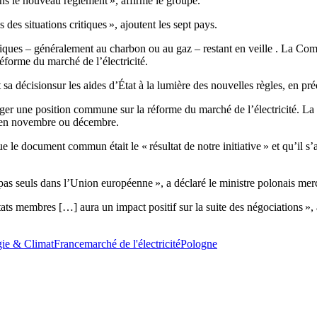
ns le nouveau règlement », affirme le groupe.
es situations critiques », ajoutent les sept pays.
riques – généralement au charbon ou au gaz – restant en veille . La Com
éforme du marché de l’électricité.
sa décisionsur les aides d’État à la lumière des nouvelles règles, en p
ger une position commune sur la réforme du marché de l’électricité. La
r en novembre ou décembre.
 le document commun était le « résultat de notre initiative » et qu’il 
s seuls dans l’Union européenne », a déclaré le ministre polonais me
ts membres […] aura un impact positif sur la suite des négociations », a
ie & Climat
France
marché de l'électricité
Pologne