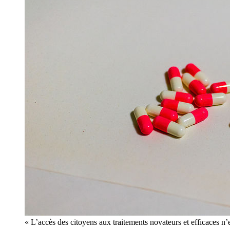
« L’accès des citoyens aux traitements novateurs et efficaces n’