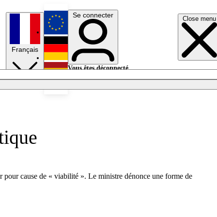
Se connecter
Close menu
English
Français
Deutsch
Vous êtes déconnecté.
Se connecter
Español
Lumières éteintes
tique
er pour cause de « viabilité ». Le ministre dénonce une forme de