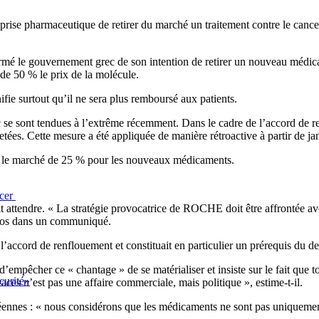
eprise pharmaceutique de retirer du marché un traitement contre le canc
mé le gouvernement grec de son intention de retirer un nouveau médic
 de 50 % le prix de la molécule.
nifie surtout qu’il ne sera plus remboursé aux patients.
c se sont tendues à l’extrême récemment. Dans le cadre de l’accord de r
etées. Cette mesure a été appliquée de manière rétroactive à partir de ja
ur le marché de 25 % pour les nouveaux médicaments.
ncer
t attendre. « La stratégie provocatrice de ROCHE doit être affrontée ave
nthos dans un communiqué.
 l’accord de renflouement et constituait en particulier un prérequis du
empêcher ce « chantage » de se matérialiser et insiste sur le fait que to
curité»
ces n’est pas une affaire commerciale, mais politique », estime-t-il.
éennes : « nous considérons que les médicaments ne sont pas uniquement