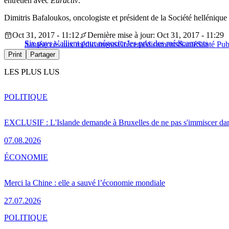
entretien avec
Euractiv
.
Dimitris Bafaloukos, oncologiste et président de la Société helléniq
Oct 31, 2017 - 11:12
Dernière mise à jour: Oct 31, 2017 - 11:29
Six pays s’allient pour négocier les prix des médicaments
Santé
accès aux médicaments
Grèce
médicaments
Santé
Santé Pub
Print
Partager
LES PLUS LUS
POLITIQUE
EXCLUSIF : L'Islande demande à Bruxelles de ne pas s'immiscer dan
07.08.2026
ÉCONOMIE
Merci la Chine : elle a sauvé l’économie mondiale
27.07.2026
POLITIQUE