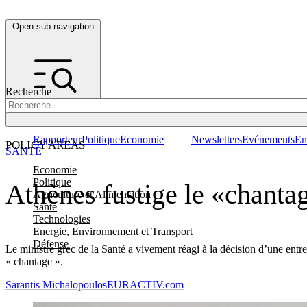
Open sub navigation
Recherche
Rapporteur
Politique
Économie
Newsletters
Evénements
Em
POLICY AREAS
SANTÉ
Economie
Politique
Athènes fustige le «chanta
Agriculture et Alimentation
Santé
Technologies
Energie, Environnement et Transport
Défense
Le ministre grec de la Santé a vivement réagi à la décision d’une entr
« chantage ».
Sarantis Michalopoulos
EURACTIV.com