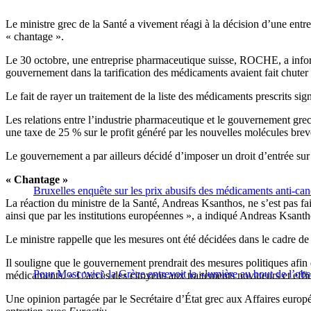
Le ministre grec de la Santé a vivement réagi à la décision d’une entr
« chantage ».
Le 30 octobre, une entreprise pharmaceutique suisse, ROCHE, a infor
gouvernement dans la tarification des médicaments avaient fait chuter
Le fait de rayer un traitement de la liste des médicaments prescrits sig
Les relations entre l’industrie pharmaceutique et le gouvernement gre
une taxe de 25 % sur le profit généré par les nouvelles molécules brev
Le gouvernement a par ailleurs décidé d’imposer un droit d’entrée s
« Chantage »
Bruxelles enquête sur les prix abusifs des médicaments anti-ca
La réaction du ministre de la Santé, Andreas Ksanthos, ne s’est pas fai
ainsi que par les institutions européennes », a indiqué Andreas Ksa
Le ministre rappelle que les mesures ont été décidées dans le cadre de
Il souligne que le gouvernement prendrait des mesures politiques afin d’
Pour Moscovici, la Grèce entrevoit la «lumière au bout de l’obs
médicaments. « L’accès des citoyens aux traitements novateurs et effica
Une opinion partagée par le Secrétaire d’État grec aux Affaires europ