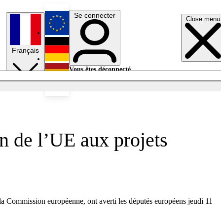
Se connecter
Close menu
English
Français
Deutsch
Vous êtes déconnecté.
Se connecter
Español
Lumières éteintes
n de l’UE aux projets
ar la Commission européenne, ont averti les députés européens jeudi 11