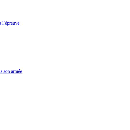
à l’épreuve
ns son armée