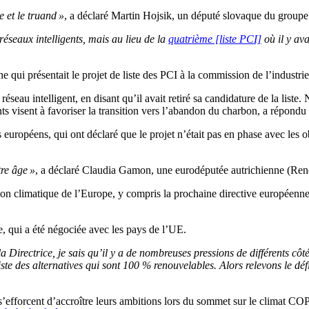
 et le truand »
, a déclaré Martin Hojsik, un député slovaque du groupe
réseaux intelligents, mais au lieu de la
quatrième [liste PCI]
où il y ava
qui présentait le projet de liste des PCI à la commission de l’industrie
éseau intelligent, en disant qu’il avait retiré sa candidature de la list
ants visent à favoriser la transition vers l’abandon du charbon, a répondu 
es européens, qui ont déclaré que le projet n’était pas en phase avec les 
tre âge »
, a déclaré Claudia Gamon, une eurodéputée autrichienne (Re
ition climatique de l’Europe, y compris la prochaine directive européenne
e, qui a été négociée avec les pays de l’UE.
a Directrice, je sais qu’il y a de nombreuses pressions de différents cô
iste des alternatives qui sont 100 % renouvelables. Alors relevons le déf
 s’efforcent d’accroître leurs ambitions lors du sommet sur le climat C