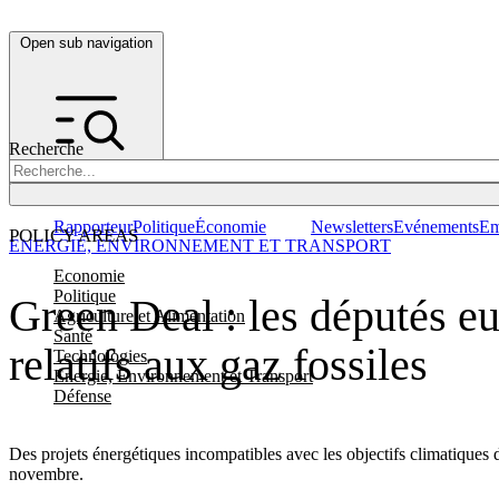
Open sub navigation
Recherche
Rapporteur
Politique
Économie
Newsletters
Evénements
Em
POLICY AREAS
ENERGIE, ENVIRONNEMENT ET TRANSPORT
Economie
Politique
Green Deal : les députés e
Agriculture et Alimentation
Santé
relatifs aux gaz fossiles
Technologies
Energie, Environnement et Transport
Défense
Des projets énergétiques incompatibles avec les objectifs climatiques d
novembre.