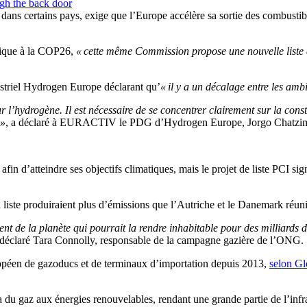
ugh the back door
er dans certains pays, exige que l’Europe accélère sa sortie des combust
ique à la COP26,
« cette même Commission propose une nouvelle liste d
dustriel Hydrogen Europe déclarant qu’
« il y a un décalage entre les ambi
our l’hydrogène. Il est nécessaire de se concentrer clairement sur la c
 »
, a déclaré à EURACTIV le PDG d’Hydrogen Europe, Jorgo Chatzim
fin d’atteindre ses objectifs climatiques, mais le projet de liste PCI sig
a liste produiraient plus d’émissions que l’Autriche et le Danemark réu
 de la planète qui pourrait la rendre inhabitable pour des milliards d
 déclaré Tara Connolly, responsable de la campagne gazière de l’ONG.
uropéen de gazoducs et de terminaux d’importation depuis 2013,
selon Gl
a du gaz aux énergies renouvelables, rendant une grande partie de l’infr