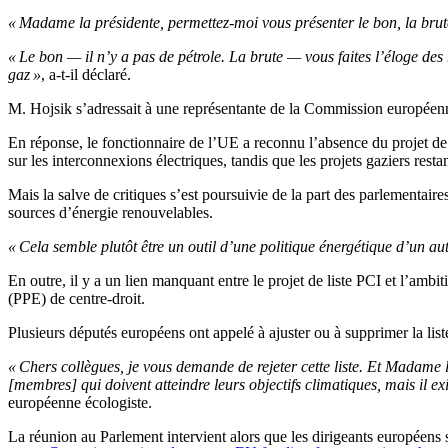
« Madame la présidente, permettez-moi vous présenter le bon, la brute
« Le bon — il n’y a pas de pétrole. La brute — vous faites l’éloge des 
gaz »
, a-t-il déclaré.
M. Hojsik s’adressait à une représentante de la Commission européenne 
En réponse, le fonctionnaire de l’UE a reconnu l’absence du projet de r
sur les interconnexions électriques, tandis que les projets gaziers rest
Mais la salve de critiques s’est poursuivie de la part des parlementair
sources d’énergie renouvelables.
« Cela semble plutôt être un outil d’une politique énergétique d’un au
En outre, il y a un lien manquant entre le projet de liste PCI et l’amb
(PPE) de centre-droit.
Plusieurs députés européens ont appelé à ajuster ou à supprimer la list
« Chers collègues, je vous demande de rejeter cette liste. Et Madame l
[membres] qui doivent atteindre leurs objectifs climatiques, mais il ex
européenne écologiste.
La réunion au Parlement intervient alors que les dirigeants européens