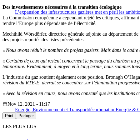
Des investissements nécessaires à la transition écologique
L’expansion des infrastructures gazières met en péril les ambit
La Commission européenne a cependant rejeté les critiques, affirmant que
rendre l’Europe plus dépendante de l’électricité.
Mechthild Wörsdörfer, directrice générale adjointe au département de 
des projets reportés des listes précédentes.
« Nous avons réduit le nombre de projets gaziers. Mais dans le cadre 
« Certains de ceux qui restent concernent le passage du charbon au g
temporaire. Évidemment, à moyen et à long terme, nous sommes tous d
L’industrie du gaz soutient également cette position. Bronagh O’Hag
révision du RTE-E, devrait se concentrer sur l’élimination progressive
« Avec la révision en cours, nous avons constaté que les institutions
Nov 12, 2021 - 11:17
Energie, Environnement et Transport
décarbonation
Energie & C
Print
Partager
LES PLUS LUS