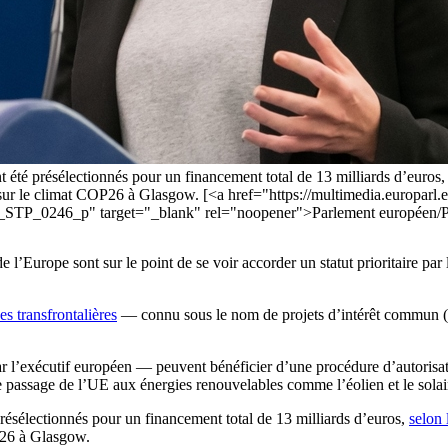
x ont été présélectionnés pour un financement total de 13 milliards d’euro
e sur le climat COP26 à Glasgow. [<a href="https://multimedia.europarl
_STP_0246_p" target="_blank" rel="noopener">Parlement européen/Ph
e l’Europe sont sur le point de se voir accorder un statut prioritaire p
es transfrontalières
— connu sous le nom de projets d’intérêt commun (
par l’exécutif européen — peuvent bénéficier d’une procédure d’autorisa
 le passage de l’UE aux énergies renouvelables comme l’éolien et le solai
é présélectionnés pour un financement total de 13 milliards d’euros,
selon 
OP26 à Glasgow.