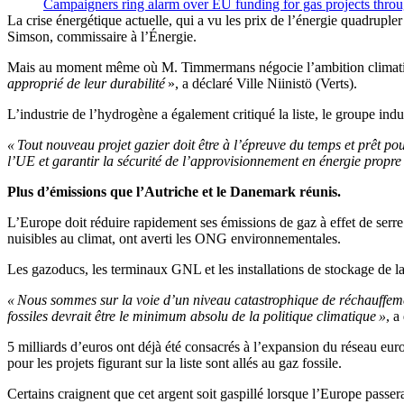
Campaigners ring alarm over EU funding for gas projects thro
La crise énergétique actuelle, qui a vu les prix de l’énergie quadrupl
Simson, commissaire à l’Énergie.
Mais au moment même où M. Timmermans négocie l’ambition climat
approprié de leur durabilité
», a déclaré Ville Niinistö (Verts).
L’industrie de l’hydrogène a également critiqué la liste, le groupe in
« Tout nouveau projet gazier doit être à l’épreuve du temps et prêt p
l’UE et garantir la sécurité de l’approvisionnement en énergie propre
Plus d’émissions que l’Autriche et le Danemark réunis.
L’Europe doit réduire rapidement ses émissions de gaz à effet de serre a
nuisibles au climat, ont averti les ONG environnementales.
Les gazoducs, les terminaux GNL et les installations de stockage de l
« Nous sommes sur la voie d’un niveau catastrophique de réchauffement
fossiles devrait être le minimum absolu de la politique climatique »
, a
5 milliards d’euros ont déjà été consacrés à l’expansion du réseau e
pour les projets figurant sur la liste sont allés au gaz fossile.
Certains craignent que cet argent soit gaspillé lorsque l’Europe passer