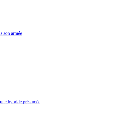
ns son armée
taque hybride présumée