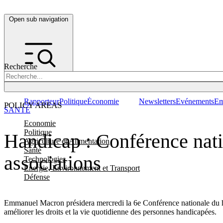
Open sub navigation
Recherche
Rapporteur
Politique
Économie
Newsletters
Evénements
Em
POLICY AREAS
SANTÉ
Economie
Politique
Handicap : Conférence nati
Agriculture et Alimentation
Santé
associations
Technologies
Energie, Environnement et Transport
Défense
Emmanuel Macron présidera mercredi la 6e Conférence nationale du h
améliorer les droits et la vie quotidienne des personnes handicapées.