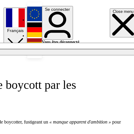
Se connecter
Close menu
English
Français
Deutsch
Vous êtes déconnecté.
Se connecter
Español
Lumières éteintes
 boycott par les
 boycotter, fustigeant un
« manque apparent d'ambition »
pour