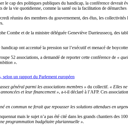
er le cap des politiques publiques du handicap, la conférence devrait évoq
ts de la vie quotidienne, comme la santé ou la facilitation de démarches 
edi réunira des membres du gouvernement, des élus, les collectivités loc
s.
he Combe et de la ministre déléguée Geneviève Darrieussecq, des tables
andicap ont accentué la pression sur l’exécutif et menacé de boycotter l
groupe 52 associations, a demandé de reporter cette conférence de
« que
bition ».
es, selon un rapport du Parlement européen
ssez général parmi les associations membres »
du collectif.
« Elles ne
t annoncées et leur financement »
, a-t-il déclaré à l’AFP. Ces associatio
mené en commun ne ferait que repousser les solutions attendues en urgen
quennat mais le sujet n’a pas été cité dans les grands chantiers des 100 
une programmation budgétaire pluriannuelle ».