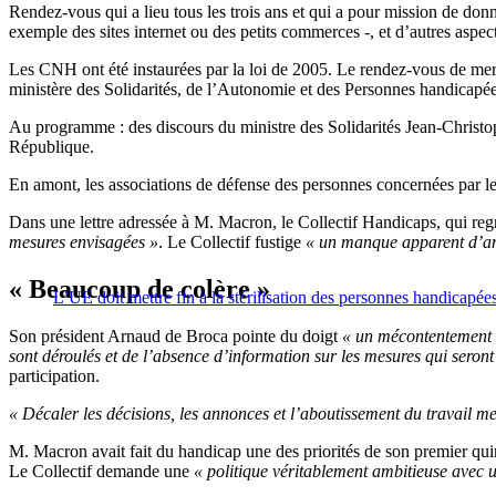
Rendez-vous qui a lieu tous les trois ans et qui a pour mission de donn
exemple des sites internet ou des petits commerces -, et d’autres aspec
Les CNH ont été instaurées par la loi de 2005. Le rendez-vous de mercr
ministère des Solidarités, de l’Autonomie et des Personnes handicapée
Au programme : des discours du ministre des Solidarités Jean-Christop
République.
En amont, les associations de défense des personnes concernées par le h
Dans une lettre adressée à M. Macron, le Collectif Handicaps, qui re
mesures envisagées »
. Le Collectif fustige
« un manque apparent d’am
« Beaucoup de colère »
L’UE doit mettre fin à la stérilisation des personnes handicapé
Son président Arnaud de Broca pointe du doigt
« un mécontentement a
sont déroulés et de l’absence d’information sur les mesures qui seron
participation.
« Décaler les décisions, les annonces et l’aboutissement du travail 
M. Macron avait fait du handicap une des priorités de son premier quin
Le Collectif demande une
« politique véritablement ambitieuse avec 