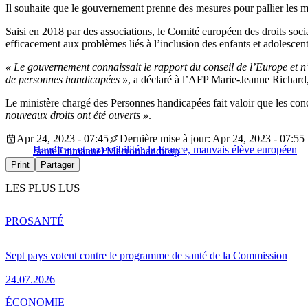
Il souhaite que le gouvernement prenne des mesures pour pallier les m
Saisi en 2018 par des associations, le Comité européen des droits soci
efficacement aux problèmes liés à l’inclusion des enfants et adolescen
« Le gouvernement connaissait le rapport du conseil de l’Europe et n’
de personnes handicapées »
, a déclaré à l’AFP Marie-Jeanne Richard
Le ministère chargé des Personnes handicapées fait valoir que les co
nouveaux droits ont été ouverts »
.
Apr 24, 2023 - 07:45
Dernière mise à jour: Apr 24, 2023 - 07:55
Handicap et accessibilité : la France, mauvais élève européen
Santé
Emmanuel Macron
handicap
Print
Partager
LES PLUS LUS
PRO
SANTÉ
Sept pays votent contre le programme de santé de la Commission
24.07.2026
ÉCONOMIE