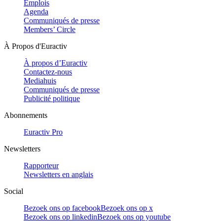
Emplois
Agenda
Communiqués de presse
Members’ Circle
À Propos d'Euractiv
À propos d’Euractiv
Contactez-nous
Mediahuis
Communiqués de presse
Publicité politique
Abonnements
Euractiv Pro
Newsletters
Rapporteur
Newsletters en anglais
Social
Bezoek ons op facebook
Bezoek ons op x
Bezoek ons op linkedin
Bezoek ons op youtube