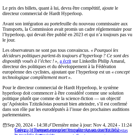
Le prix des billets, quant à lui, devra être compétitif, ajoute le
directeur commercial de Hardt Hyperloop.
Avant son intégration au portefeuille du nouveau commissaire aux
Transports, la Commission avait promis un cadre réglementaire pour
l’hyperloop, qui devait être publié en 2023 et qui n’a toujours pas vu
le jour.
Les observateurs ne sont pas tous convaincus.
« Pourquoi les
décideurs politiques parlent-ils toujours d’hyperloop ? Ce sont des
dispositifs voués à l’échec ! »,
a écrit
sur LinkedIn Philip Amaral,
directeur des politiques et du développement à la Fédération
européenne des cyclistes, ajoutant que l’hyperloop est un
« concept
technologique complètement mort »
.
Pour le directeur commercial de Hardt Hyperloop, le système
hyperloop doit commencer à être considéré comme une solution
politique plutôt que comme de la science-fiction — un objectif
qu’Apóstolos Tzitzikóstas pourrait bien atteindre, s’il est confirmé
dans son rôle par les eurodéputés à l’issue des prochaines auditions
parlementaires.
Sep 20, 2024 - 14:38
Dernière mise à jour: Nov 4, 2024 - 11:24
Grèce : le Parquet européen enquête sur un contrat lié à
Energie, Environnement et Transport
Apostolos Tzitzikostas