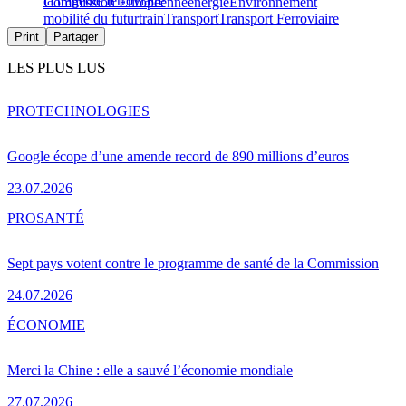
la tragédie ferroviaire
Commission Européenne
energie
Environnement
mobilité du futur
train
Transport
Transport Ferroviaire
Print
Partager
LES PLUS LUS
PRO
TECHNOLOGIES
Google écope d’une amende record de 890 millions d’euros
23.07.2026
PRO
SANTÉ
Sept pays votent contre le programme de santé de la Commission
24.07.2026
ÉCONOMIE
Merci la Chine : elle a sauvé l’économie mondiale
27.07.2026