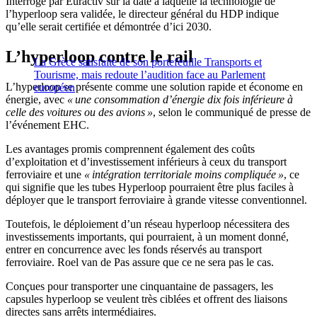
Interrogé par Euractiv sur la date à laquelle la technologie de
l’hyperloop sera validée, le directeur général du HDP indique
qu’elle serait certifiée et démontrée d’ici 2030.
L’hyperloop contre le rail
La Grèce satisfaite de son portefeuille Transports et
Tourisme, mais redoute l’audition face au Parlement
L’hyperloop se présente comme une solution rapide et économe en
européen
énergie, avec
« une consommation d’énergie dix fois inférieure à
celle des voitures ou des avions »
, selon le communiqué de presse de
l’événement EHC.
Les avantages promis comprennent également des coûts
d’exploitation et d’investissement inférieurs à ceux du transport
ferroviaire et une
« intégration territoriale moins compliquée »
, ce
qui signifie que les tubes Hyperloop pourraient être plus faciles à
déployer que le transport ferroviaire à grande vitesse conventionnel.
Toutefois, le déploiement d’un réseau hyperloop nécessitera des
investissements importants, qui pourraient, à un moment donné,
entrer en concurrence avec les fonds réservés au transport
ferroviaire. Roel van de Pas assure que ce ne sera pas le cas.
Conçues pour transporter une cinquantaine de passagers, les
capsules hyperloop se veulent très ciblées et offrent des liaisons
directes sans arrêts intermédiaires.