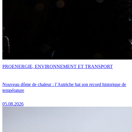
PRO
ENERGIE, ENVIRONNEMENT ET TRANSPORT
Nouveau dôme de chaleur : l’Autriche bat son record historique de
température
05.08.2026