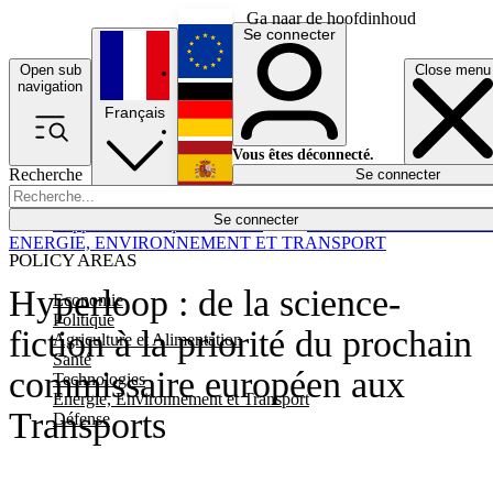
Ga naar de hoofdinhoud
Se connecter
Open sub
Close menu
English
navigation
Français
Deutsch
Vous êtes déconnecté.
Recherche
Se connecter
Español
Lumières éteintes
Se connecter
Rapporteur
Politique
Économie
Newsletters
Evénements
Em
ENERGIE, ENVIRONNEMENT ET TRANSPORT
POLICY AREAS
Hyperloop : de la science-
Economie
Politique
fiction à la priorité du prochain
Agriculture et Alimentation
Santé
commissaire européen aux
Technologies
Energie, Environnement et Transport
Transports
Défense