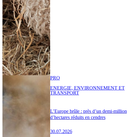
PRO
ENERGIE, ENVIRONNEMENT ET
TRANSPORT
L’Europe brûle : près d’un demi-million
d’hectares réduits en cendres
30.07.2026