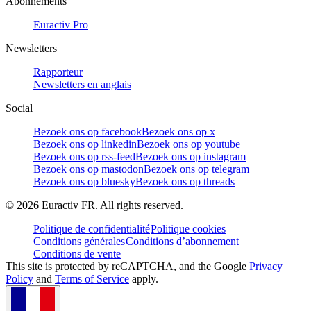
Abonnements
Euractiv Pro
Newsletters
Rapporteur
Newsletters en anglais
Social
Bezoek ons op facebook
Bezoek ons op x
Bezoek ons op linkedin
Bezoek ons op youtube
Bezoek ons op rss-feed
Bezoek ons op instagram
Bezoek ons op mastodon
Bezoek ons op telegram
Bezoek ons op bluesky
Bezoek ons op threads
©
2026
Euractiv FR. All rights reserved.
Politique de confidentialité
Politique cookies
Conditions générales
Conditions d’abonnement
Conditions de vente
This site is protected by reCAPTCHA, and the Google
Privacy
Policy
and
Terms of Service
apply.