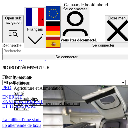
Ga naar de hoofdinhoud
Se connecter
Open sub
Close menu
English
navigation
Français
Deutsch
Vous êtes déconnecté.
Recherche
Se connecter
Español
Lumières éteintes
Se connecter
Rapporteur
Politique
Économie
Newsletters
Evénements
Em
POLICY AREAS
MOBILITÉ DU FUTUR
Filter by section
Economie
Politique
PRO
Agriculture et Alimentation
Santé
ENERGIE,
Technologies
ENVIRONNEMENT
Energie, Environnement et Transport
ET TRANSPORT
Défense
La faillite d’une start-
up allemande de taxis