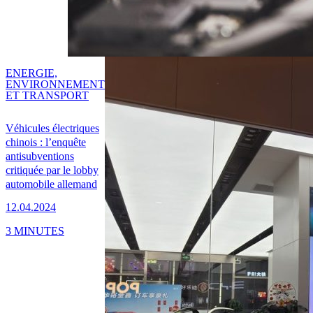
ENERGIE,
ENVIRONNEMENT
ET TRANSPORT
Véhicules électriques
chinois : l’enquête
antisubventions
critiquée par le lobby
automobile allemand
12.04.2024
3 MINUTES