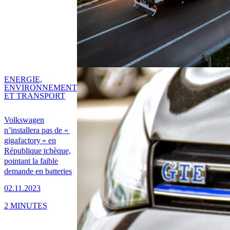
ENERGIE,
ENVIRONNEMENT
ET TRANSPORT
Volkswagen
n’installera pas de «
gigafactory » en
République tchèque,
pointant la faible
demande en batteries
02.11.2023
2 MINUTES