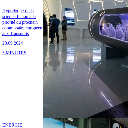
Hyperloop : de la
science-fiction à la
priorité du prochain
commissaire européen
aux Transports
20.09.2024
5 MINUTES
ENERGIE,