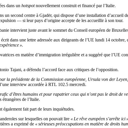
evées dans un
hotspot
nouvellement construit et financé par l’Italie.
dans un second centre à Gjadër, qui dispose d’une installation d’accueil 
xpulsion — si leur pays d’origine accepte de les accueillir à son tour.
Albanie intervient juste avant le sommet du Conseil européen de Bruxelle
crit dans une lettre adressée aux dirigeants de l’UE lundi 14 octobre,
expérience ».
trices en matière d’immigration irrégulière et a suggéré que l’UE contin
tonio Tajani, a défendu l’accord face aux critiques de l’opposition.
 par la présidente de la Commission européenne, Ursula von der Leyen, 
d’une interview accordée à RTL 102.5 mercredi.
trafic d’êtres humains et pour rapatrier ceux qui n’ont pas le droit de v
s étrangères de l’Italie.
t également fait part de leurs inquiétudes.
banderoles sur lesquelles on pouvait lire
« Le rêve européen s’arrête ici 
tières a exprimé de
« sérieuses préoccupations en matière de droits hu