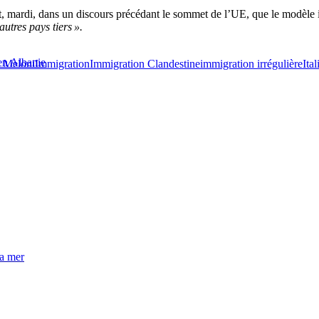
at, mardi, dans un discours précédant le sommet de l’UE, que le modèle it
utres pays tiers ».
 en Albanie
a Meloni
Immigration
Immigration Clandestine
immigration irrégulière
Ital
la mer