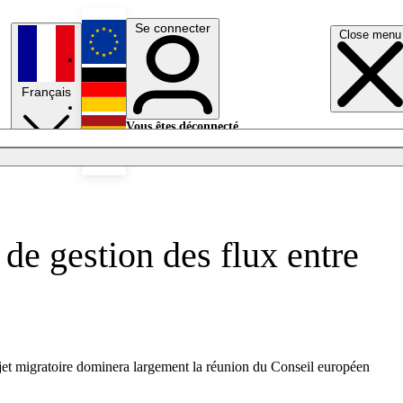
Se connecter
Close menu
English
Français
Deutsch
Vous êtes déconnecté.
Se connecter
Español
Lumières éteintes
 de gestion des flux entre
sujet migratoire dominera largement la réunion du Conseil européen