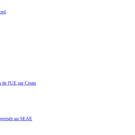
ord
n de l'UE sur Ceuta
roversée au SEAE