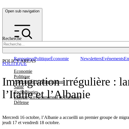
Open sub navigation
Recherche
Rapporteur
Politique
Économie
Newsletters
Evénements
Em
POLICY AREAS
POLITIQUE
Economie
Politique
Immigration irrégulière : l
Agriculture et Alimentation
Santé
l’Italie et l’Albanie
Technologies
Energie, Environnement et Transport
Défense
Mercredi 16 octobre, l’Albanie a accueilli un premier groupe de migran
jeudi 17 et vendredi 18 octobre.