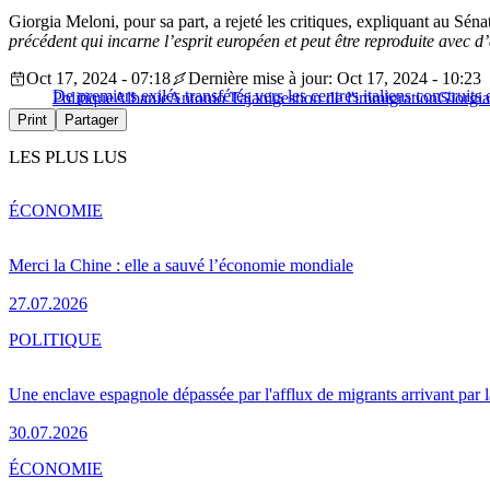
Giorgia Meloni, pour sa part, a rejeté les critiques, expliquant au Sén
précédent qui incarne l’esprit européen et peut être reproduite avec d’a
Oct 17, 2024 - 07:18
Dernière mise à jour: Oct 17, 2024 - 10:23
De premiers exilés transférés vers les centres italiens construits
Politique
Albanie
Antonio Tajani
gestion de l'immigration
Giorgi
Print
Partager
LES PLUS LUS
ÉCONOMIE
Merci la Chine : elle a sauvé l’économie mondiale
27.07.2026
POLITIQUE
Une enclave espagnole dépassée par l'afflux de migrants arrivant par 
30.07.2026
ÉCONOMIE