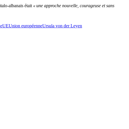
alo-albanais était
« une approche nouvelle, courageuse et sans
ie
UE
Union européenne
Ursula von der Leyen