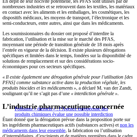
En dépit de leur nocivité potentielle, les PFAS sont utilisés par de
nombreuses industries et se retrouvent dans les textiles, les matériaux
en contact avec les aliments et les emballages, les cosmétiques, les
dispositifs médicaux, les moyens de transport, l’électronique et les
semi-conducteurs, entre autres, ainsi que dans les médicaments.
Les soumissionnaires du dossier ont proposé d’interdire la
fabrication, l’utilisation et la mise sur le marché des PFAS,
moyennant une période de transition générale de 18 mois après
l’entrée en vigueur de la décision. Il existe plusieurs dérogations
spécifiques et limitées dans le temps, fondées sur la disponibilité de
solutions de remplacement et sur des considérations socio-
économiques pour ces secteurs spécifiques.
« Il existe également une dérogation générale pour l’utilisation [des
PFAS] comme substance active dans la production végétale, les
produits biocides et les médicaments »
, a déclaré M. van der Zandt,
soulignant qu’il ne s’agit pas d’une
« interdiction générale »
.
L’industrie pharmaceutique concernée
Polluants « éternels » : l’Agence européenne des
produits chimiques évalue une possible interdiction
Étant donné que la dérogation prévue dans la proposition porte sur
les ingrédients pharmaceutiques actifs (substances actives) et
non les
médicaments dans leur ensemble
, la fabrication ou l’utilisation
d’intermédiaires, d’excipients et de matières premières dans le cadre