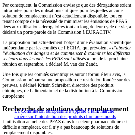
Par conséquent, la Commission envisage que des dérogations soient
introduites pour des utilisations critiques pour lesquelles aucune
solution de remplacement n’est actuellement disponible, tout en
tenant compte de la nécessité de minimiser les émissions de PFAS
liées aux utilisations dérogatoires tout au long de leur cycle de vie, a
déclaré un porte-parole de la Commission à EURACTIV.
La proposition fait actuellement l’objet d’une évaluation scientifique
indépendante par les comités de l’ECHA, qui prévoient
« d’aborder
l’évaluation des dangers et de commencer à examiner les différents
secteurs dans lesquels les PFAS sont utilisés »
lors de la prochaine
réunion en septembre, a déclaré M. van der Zandt.
Une fois que les comités scientifiques auront formulé leur avis, la
Commission préparera une proposition de restriction fondée sur des
preuves, a déclaré Kristin Schreiber, directrice des produits
chimiques, de l’alimentaire et de la distribution à la Commission
européenne.
Recherche de solutions de remplacement
La Commission européenne s’apprête à faire marche
arrière sur l’interdiction des produits chimiques nocifs
L’utilisation actuelle des PFAS dans le secteur pharmaceutique est
difficile à remplacer, car il n’y a pas beaucoup de solutions de
remplacement disponibles.