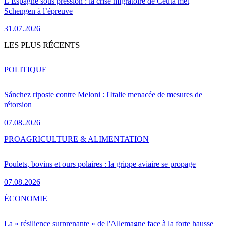
L’Espagne sous pression : la crise migratoire de Ceuta met
Schengen à l’épreuve
31.07.2026
LES PLUS RÉCENTS
POLITIQUE
Sánchez riposte contre Meloni : l'Italie menacée de mesures de
rétorsion
07.08.2026
PRO
AGRICULTURE & ALIMENTATION
Poulets, bovins et ours polaires : la grippe aviaire se propage
07.08.2026
ÉCONOMIE
La « résilience surprenante » de l'Allemagne face à la forte hausse