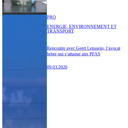
PRO
ENERGIE, ENVIRONNEMENT ET
TRANSPORT
Rencontre avec Geert Lenssens, l’avocat
belge qui s’attaque aux PFAS
09.03.2026