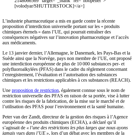
2148066569" target="_blank" rel="noopener">
[volodyar/SHUTTERSTOCK]</a>]
L’industrie pharmaceutique a mis en garde contre la récente
proposition d’interdiction universelle portant sur les « produits
chimiques éternels » dans l’UE, qui pourrait entraîner des
conséquences négatives sur l’innovation pharmaceutique et l’accès
aux médicaments.
Le 13 janvier dernier, l’Allemagne, le Danemark, les Pays-Bas et la
Suède ainsi que la Norvège, pays non membre de l’UE, ont proposé
une interdiction européenne de plus de 10 000 substances per- et
polyfluoroalkylées (PFAS) dans le cadre du règlement concernant
l’enregistrement, l’évaluation et l’autorisation des substances
chimiques et les restrictions applicables à ces substances (REACH).
Une
proposition de restriction
, également connue sous le nom de
restriction universelle des PFAS en raison de sa portée, vise à lutter
contre les risques de la fabrication, de la mise sur le marché et de
l’utilisation des PFAS pour l’environnement et la santé humaine.
Peter van der Zandt, directeur de la gestion des risques à l’Agence
européenne des produits chimiques (ECHA), a déclaré qu’il
s’agissait de
« l’une des restrictions les plus larges que nous ayons
jamais vues dans l’UE »
, lors d’un débat avec les membres de la