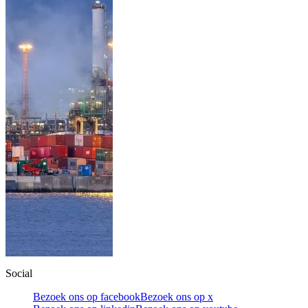
Social
Bezoek ons op facebook
Bezoek ons op x