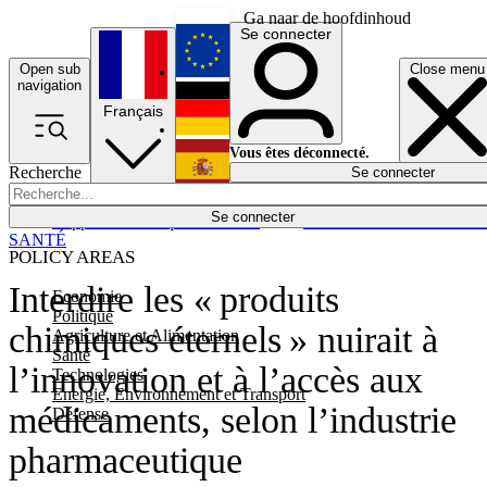
Ga naar de hoofdinhoud
Se connecter
Open sub
Close menu
English
navigation
Français
Deutsch
Vous êtes déconnecté.
Recherche
Se connecter
Español
Lumières éteintes
Se connecter
Rapporteur
Politique
Économie
Newsletters
Evénements
Em
SANTÉ
POLICY AREAS
Interdire les « produits
Economie
Politique
chimiques éternels » nuirait à
Agriculture et Alimentation
Santé
l’innovation et à l’accès aux
Technologies
Energie, Environnement et Transport
médicaments, selon l’industrie
Défense
pharmaceutique