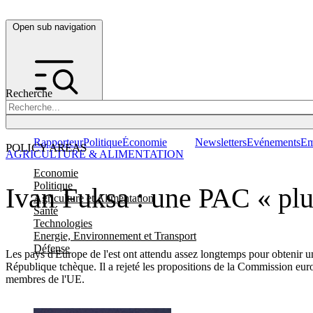
Open sub navigation
Recherche
Rapporteur
Politique
Économie
Newsletters
Evénements
Em
POLICY AREAS
AGRICULTURE & ALIMENTATION
Economie
Politique
Ivan Fuksa : une PAC « plu
Agriculture et Alimentation
Santé
Technologies
Energie, Environnement et Transport
Défense
Les pays d'Europe de l'est ont attendu assez longtemps pour obtenir u
République tchèque. Il a rejeté les propositions de la Commission euro
membres de l'UE.