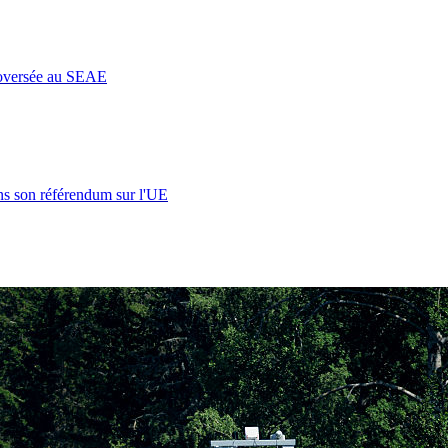
roversée au SEAE
s son référendum sur l'UE