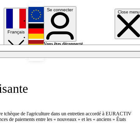
Se connecter
Close menu
English
Français
Deutsch
Vous êtes déconnecté.
Se connecter
Español
Lumières éteintes
isante
istre tchèque de l'agriculture dans un entretien accordé à EURACTIV
nces de paiements entre les « nouveaux » et les « anciens » États