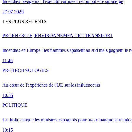
Incendies ravageurs : l'exécutif européen reconnaît être submergé
27.07.2026
LES PLUS RÉCENTS
PRO
ENERGIE, ENVIRONNEMENT ET TRANSPORT
Incendies en Europe : les flammes s'apaisent au sud mais gagnent le n
11:46
PRO
TECHNOLOGIES
Au cœur de l'expérience de l'UE sur les influenceurs
10:56
POLITIQUE
La droite attaque les ministres espagnols pour avoir manqué la réunio
10:15