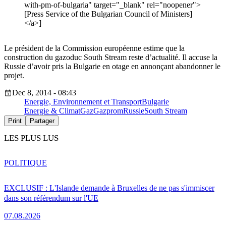
with-pm-of-bulgaria" target="_blank" rel="noopener">
[Press Service of the Bulgarian Council of Ministers]
</a>]
Le président de la Commission européenne estime que la
construction du gazoduc South Stream reste d’actualité. Il accuse la
Russie d’avoir pris la Bulgarie en otage en annonçant abandonner le
projet.
Dec 8, 2014 - 08:43
Energie, Environnement et Transport
Bulgarie
Energie & Climat
Gaz
Gazprom
Russie
South Stream
Print
Partager
LES PLUS LUS
POLITIQUE
EXCLUSIF : L'Islande demande à Bruxelles de ne pas s'immiscer
dans son référendum sur l'UE
07.08.2026