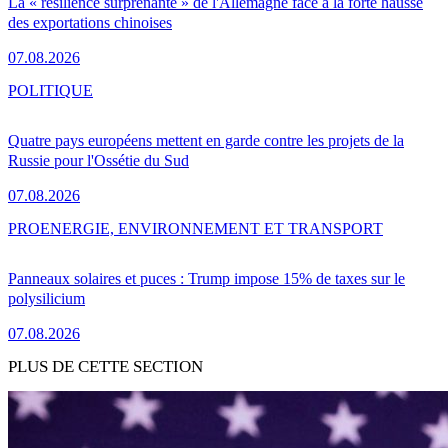
La « résilience surprenante » de l'Allemagne face à la forte hausse
des exportations chinoises
07.08.2026
POLITIQUE
Quatre pays européens mettent en garde contre les projets de la
Russie pour l'Ossétie du Sud
07.08.2026
PRO
ENERGIE, ENVIRONNEMENT ET TRANSPORT
Panneaux solaires et puces : Trump impose 15% de taxes sur le
polysilicium
07.08.2026
PLUS DE CETTE SECTION