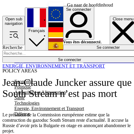
Ga naar de hoofdinhoud
Se connecter
Open sub
Close menu
English
navigation
Français
Deutsch
Vous êtes déconnecté.
Recherche
Se connecter
Español
Lumières éteintes
Se connecter
Rapporteur
Politique
Économie
Newsletters
Evénements
Em
ENERGIE, ENVIRONNEMENT ET TRANSPORT
POLICY AREAS
Jean-Claude Juncker assure que
Economie
Politique
South Stream n’est pas mort
Agriculture et Alimentation
Santé
Technologies
Energie, Environnement et Transport
Défense
Le président de la Commission européenne estime que la
construction du gazoduc South Stream reste d'actualité. Il accuse la
Russie d’avoir pris la Bulgarie en otage en annonçant abandonner le
projet.