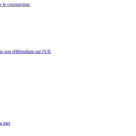
e le coronavirus
s son référendum sur l'UE
la mer