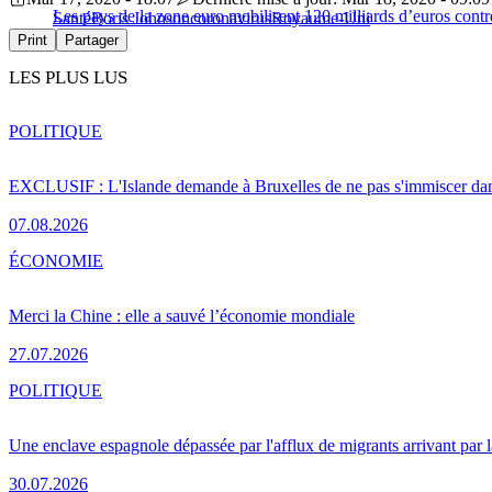
Les pays de la zone euro mobilisent 120 milliards d’euros contr
Santé
Boris Johnson
coronavirus
Royaume-Uni
Print
Partager
LES PLUS LUS
POLITIQUE
EXCLUSIF : L'Islande demande à Bruxelles de ne pas s'immiscer dan
07.08.2026
ÉCONOMIE
Merci la Chine : elle a sauvé l’économie mondiale
27.07.2026
POLITIQUE
Une enclave espagnole dépassée par l'afflux de migrants arrivant par 
30.07.2026