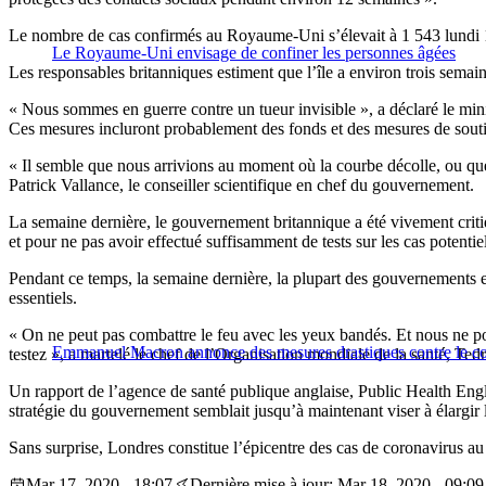
Le nombre de cas confirmés au Royaume-Uni s’élevait à 1 543 lundi 16
Le Royaume-Uni envisage de confiner les personnes âgées
Les responsables britanniques estiment que l’île a environ trois semaine
« Nous sommes en guerre contre un tueur invisible », a déclaré le mini
Ces mesures incluront probablement des fonds et des mesures de soutie
« Il semble que nous arrivions au moment où la courbe décolle, ou que 
Patrick Vallance, le conseiller scientifique en chef du gouvernement.
La semaine dernière, le gouvernement britannique a été vivement criti
et pour ne pas avoir effectué suffisamment de tests sur les cas potentiel
Pendant ce temps, la semaine dernière, la plupart des gouvernements e
essentiels.
« On ne peut pas combattre le feu avec les yeux bandés. Et nous ne pou
Emmanuel Macron annonce des mesures drastiques contre le co
testez », a martelé le chef de l’Organisation mondiale de la santé, T
Un rapport de l’agence de santé publique anglaise, Public Health Englan
stratégie du gouvernement semblait jusqu’à maintenant viser à élargir le
Sans surprise, Londres constitue l’épicentre des cas de coronavirus a
Mar 17, 2020 - 18:07
Dernière mise à jour: Mar 18, 2020 - 09:09