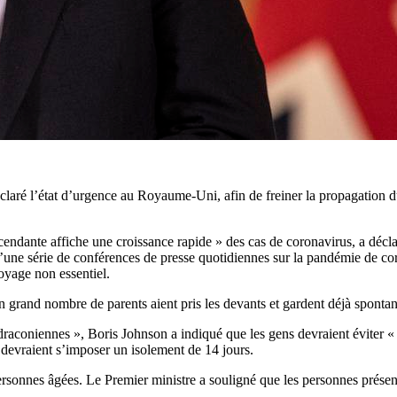
éclaré l’état d’urgence au Royaume-Uni, afin de freiner la propagation 
ante affiche une croissance rapide » des cas de coronavirus, a déclar
’une série de conférences de presse quotidiennes sur la pandémie de coro
voyage non essentiel.
un grand nombre de parents aient pris les devants et gardent déjà sponta
draconiennes », Boris Johnson a indiqué que les gens devraient éviter « le
devraient s’imposer un isolement de 14 jours.
 personnes âgées. Le Premier ministre a souligné que les personnes prése