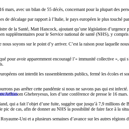
 mars, avec un bilan de 55 décès, concernant pour la plupart des pers
s de décalage par rapport à l’Italie, le pays européen le plus touché par 
stre de la Santé, Matt Hancock, ajoutant qu’une législation d’urgence po
n supplémentaires pour le Service national de santé (NHS), y compris la
nous soyons sur le point d’y arriver. C’est la raison pour laquelle nous
qué pour avoir apparemment encouragé l’« immunité collective », qui s’ob
s.
uropéens ont interdit les rassemblements publics, fermé les écoles et s
rrons pas arrêter cette pandémie si nous ne savons pas qui est infecté. 
ronavirus
edros Adhanom Ghebreyesus, lors d’une conférence de presse le 16 mars.
d, qui a fait l’objet d’une fuite, suggère que jusqu’à 7,9 millions de Br
 pic de cas, afin de donner au NHS la possibilité de faire face à la situ
u Royaume-Uni et a plusieurs semaines d’avance sur les autres régions 