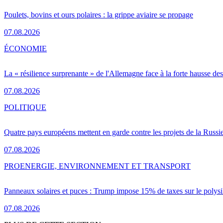
Poulets, bovins et ours polaires : la grippe aviaire se propage
07.08.2026
ÉCONOMIE
La « résilience surprenante » de l'Allemagne face à la forte hausse de
07.08.2026
POLITIQUE
Quatre pays européens mettent en garde contre les projets de la Russi
07.08.2026
PRO
ENERGIE, ENVIRONNEMENT ET TRANSPORT
Panneaux solaires et puces : Trump impose 15% de taxes sur le polysi
07.08.2026