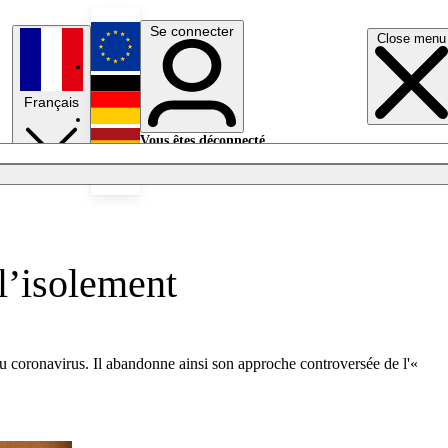
Se connecter
Close menu
English
Français
Deutsch
Vous êtes déconnecté.
Se connecter
Español
Lumières éteintes
l’isolement
du coronavirus. Il abandonne ainsi son approche controversée de l'«