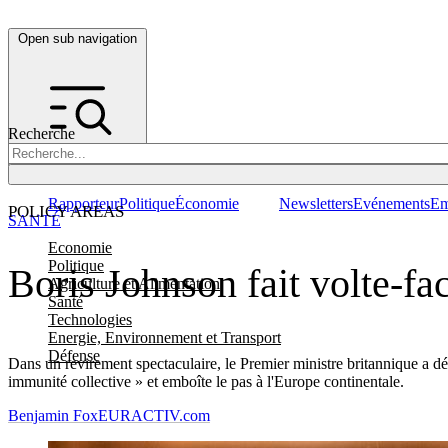
Open sub navigation
Recherche
Rapporteur
Politique
Économie
Newsletters
Evénements
Em
POLICY AREAS
SANTÉ
Economie
Politique
Boris Johnson fait volte-f
Agriculture et Alimentation
Santé
Technologies
Energie, Environnement et Transport
Défense
Dans un revirement spectaculaire, le Premier ministre britannique a d
immunité collective » et emboîte le pas à l'Europe continentale.
Benjamin Fox
EURACTIV.com