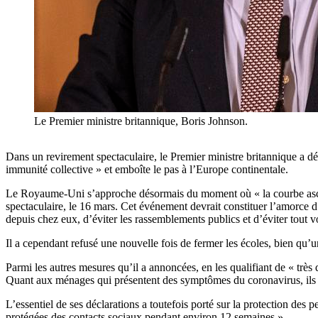
Le Premier ministre britannique, Boris Johnson.
Dans un revirement spectaculaire, le Premier ministre britannique a d
immunité collective » et emboîte le pas à l’Europe continentale.
Le Royaume-Uni s’approche désormais du moment où « la courbe ascend
spectaculaire, le 16 mars. Cet événement devrait constituer l’amorce d
depuis chez eux, d’éviter les rassemblements publics et d’éviter tout 
Il a cependant refusé une nouvelle fois de fermer les écoles, bien qu’
Parmi les autres mesures qu’il a annoncées, en les qualifiant de « très 
Quant aux ménages qui présentent des symptômes du coronavirus, ils 
L’essentiel de ses déclarations a toutefois porté sur la protection des
protégées des contacts sociaux pendant environ 12 semaines ».